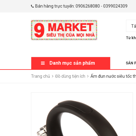
Bán hàng trực tuyến:
0906268080
-
0399024309
Tấ
Từ kh
Danh mục sản phẩm
SẢN 
Trang chủ
Đồ dùng tiện ích
Ấm đun nước siêu tốc 