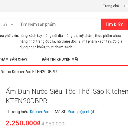
Trang chủ
H
Tìm kiếm
t cả
óa phổ biến:
hàng xách tay
,
hàng nội địa
,
hàng air
,
mỹ phẩm
,
thực phẩm chức
năng
,
thời trang độc lạ
,
nữ trang độc lạ
,
mỹ phẩm xách tay
,
đồ gia
dụng nhập khẩu
,
thực phẩm sạch...
PHẨM BÁN CHẠY
BẢN TIN KHUYẾN MÃI
thổi sáo KitchenAid KTEN20DBPR
Ấm Đun Nước Siêu Tốc Thổi Sáo Kitche
KTEN20DBPR
|
|
Thương hiệu:
KitchenAid
Mã SP:
Đang cập nhật
2.250.000₫
4.950.000₫