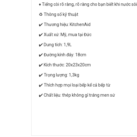
♦️ Tiếng còi rõ ràng, rõ ràng cho bạn biết khi nước sôi
♻️ Thông số kỹ thuật
✔️ Thương hiệu: KitchenAid
✔️ Xuất xứ: Mỹ, mua tại Đức
✔️ Dung tích: 1,9L
✔️ Đường kính đáy: 18cm
✔️ Kích thước: 20x23x20cm
✔️ Trọng lượng: 1,3kg
✔️ Thích hợp mọi loại bếp kể cả bếp từ
✔️ Chất liệu: thép không gỉ tráng men sứ