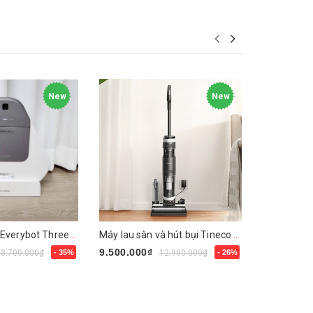
New
New
Robot lau nhà Everybot Three-Spin EVO TS400
Máy lau sàn và hút bụi Tineco Floor One S3
9.500.000₫
5.500.000
13.700.000₫
- 35%
12.900.000₫
- 26%
Mua ngay
Mua ngay