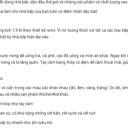
đồ dùng nhà bếp. dẫn đầu thế giới về những sản phẩm có chất lượng cao
ại làm cho nhà bếp của bạn luôn có điểm nhấn đặc biệt.
h 1,9 lít theo thiết kế retro. Vì nó tương thích với tất cả các loại bế
bất kỳ nhà bếp hiện đại nào.
nước nóng để uống trà, cà phê, các đồ uống và món ăn khác. Ngay khi
uá nóng và bị lãng quên. Tay cầm bằng thép có đệm để cầm thoải mái, gi
au
nó có sẵn trong các màu sắc khác nhau (đỏ, đen, vàng, trắng). Do đó, ấ
hau và nhiều sản phẩm KitchenAid khác.
bạn bóp nhẹ tay cầm
n sứ, có khả năng chống vết bẩn, vết xước và vết nứt.
i bếp từ nhanh như ấm siêu tốc