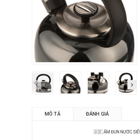
M
MÔ TẢ
ĐÁNH GIÁ
🇩🇪 ẤM ĐUN NƯỚC SIÊ