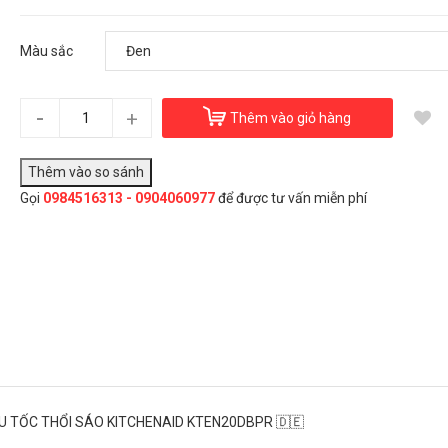
Ấm đun nước siêu tốc thổi sáo KitchenAid KTEN20DBP
2.250.000₫
Màu sắc
Màu sắc:
Đen
-
+
Thêm vào giỏ hàng
Đây là giải pháp trải nghiệm phát triển bởi EGANY
àu sắc
Gọi
0984516313 - 0904060977
để được tư vấn miễn phí
Đen
Đỏ
Chọn Mua
U TỐC THỔI SÁO KITCHENAID KTEN20DBPR 🇩🇪