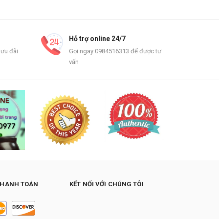
Hỗ trợ online 24/7
 ưu đãi
Gọi ngay 0984516313 để được tư
vấn
THANH TOÁN
KẾT NỐI VỚI CHÚNG TÔI