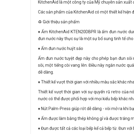
KitchenAid là một công ty của Mỹ chuyên sản xuất 
Các sản phẩm của KitchenAid có một thiết kế hiện đ
♻️ Giới thiệu sản phẩm
♦️ Ấm KitchenAid KTEN20DBPR là ấm đun nước dung tíc
đun nước này thực sự là một sự bổ sung tinh tế cho 
♦️ Ấm đun nước huýt sáo
Ấm đun nước tuyệt đẹp này cho phép bạn đun sôi 
sôi, một tiếng còi vang lên. Điều này ngăn nước q
dễ dàng.
♦️ Thiết kế vượt thời gian với nhiều màu sắc khác nh
Thiết kế vượt thời gian với sự quyến rũ retro của 
nước có thể được phối hợp với mọi kiểu bếp khác n
♦️ Nút Palm-Press giúp rót dễ dàng - vòi mở ra khi 
♦️ Ấm được làm bằng thép không gỉ và được tráng me
♦️ Đun được tất cả các loại bếp kể cả bếp từ. Đun vớ