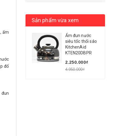
.
Sản phẩm vừa xem
p, ấm
Ấm đun nước
siêu tốc thổi sáo
KitchenAid
KTEN20DBPR
 nước
2.250.000₫
úp đổ
4.950.000₫
m đun