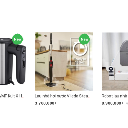
New
New
Máy đánh trứng WMF Kult X Handmixer Edition
Lau nhà hơi nước Vileda Steam PLUS XXL
3.700.000₫
8.900.000₫
Mua ngay
Mua ngay