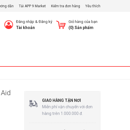
ướng dẫn
Tải APP 9 Market
Kiểm tra đơn hàng
Yêu thích
Đăng nhập
&
Đăng ký
Giỏ hàng của bạn
Tài khoản
(
0
) Sản phẩm
Xem Giỏ
nAid
GIAO HÀNG TẬN NƠI
Miễn phí vận chuyển với đơn
hàng trên 1.000.000 đ.