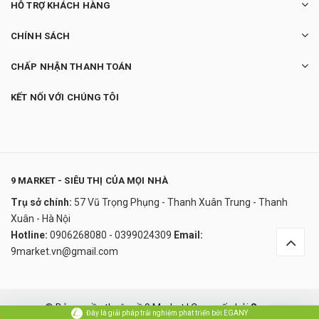
HỖ TRỢ KHÁCH HÀNG
CHÍNH SÁCH
CHẤP NHẬN THANH TOÁN
KẾT NỐI VỚI CHÚNG TÔI
9 MARKET - SIÊU THỊ CỦA MỌI NHÀ
Trụ sở chính:
57 Vũ Trọng Phụng - Thanh Xuân Trung - Thanh
Xuân - Hà Nội
Hotline:
0906268080 - 0399024309
Email:
9market.vn@gmail.com
© Bản quyền thuộc về 9 Market
|
Cung cấp bởi
Sapo
Đây là giải pháp trải nghiệm phát triển bởi EGANY