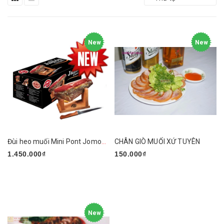
New
New
Đùi heo muối Mini Pont Jomon Curado 1kg
CHÂN GIÒ MUỐI XỨ TUYÊN
1.450.000₫
150.000₫
New