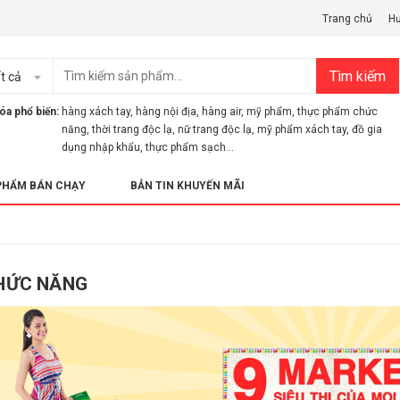
Trang chủ
H
Tìm kiếm
t cả
óa phổ biến:
hàng xách tay
,
hàng nội địa
,
hàng air
,
mỹ phẩm
,
thực phẩm chức
năng
,
thời trang độc lạ
,
nữ trang độc lạ
,
mỹ phẩm xách tay
,
đồ gia
dụng nhập khẩu
,
thực phẩm sạch...
PHẨM BÁN CHẠY
BẢN TIN KHUYẾN MÃI
HỨC NĂNG