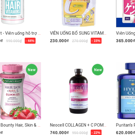
Hairburst - Viên uống hỗ trợ mọc tóc của Anh
VIÊN UỐNG BỔ SUNG VITAMIN C DHC
Viên Uốn
0₫
230.000₫
365.000
990.000₫
- 44%
270.000₫
- 15%
gay
Mua ngay
Mua nga
New
New
Nature’s Bounty Hair, Skin & Nails 250V
Neocell COLLAGEN + C POMEGRANATE Liquid 16 Oz - Collagen dạng nước
0₫
740.000₫
620.000
950.000₫
- 22%