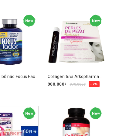
New
New
Viên uống bổ não Focus Factor
Collagen tươi Arkopharma Perles De Peau Radiance
₫
900.000₫
970.000₫
- 7%
y
Mua ngay
New
New