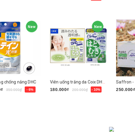
sản phẩm
Mua ngay
Mua nga
New
New
ng chống nắng DHC
Viên uống trắng da Coix DHC Nhật
Saffron -
0₫
180.000₫
250.000
350.000₫
- 6%
200.000₫
- 10%
gay
Mua ngay
Mua nga