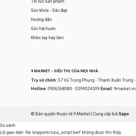
Tin tức sản phẩm
Sức khỏe - Sắc đẹp
Hướng dẫn
Góc hài hước
Khéo tay hay làm
9 MARKET - SIÊU THỊ CỦA MỌI NHÀ
Trụ sở chính:
57 Vũ Trọng Phụng - Thanh Xuân Trung -
Hotline:
0906268080 - 0399024309
Email:
9market.v
© Bản quyền thuộc về 9 Market
|
Cung cấp bởi
Sapo
So sánh
Lỗi giao diện: file 'snippets/ozui_script.bwt' không được tìm thấy