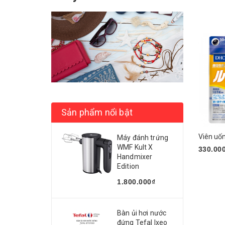
Chọn 
Sản phẩm nổi bật
Viên uố
Máy đánh trứng
WMF Kult X
330.00
Handmixer
Mua n
Edition
1.800.000₫
Bàn ủi hơi nước
đứng Tefal Ixeo