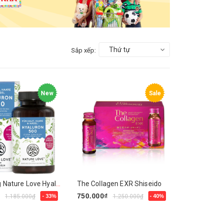
Thứ tự
Sắp xếp:
New
Sale
Viên Nang Nature Love Hyaluron 500 – 90 Viên 69g
The Collagen EXR Shiseido
₫
750.000₫
1.185.000₫
- 33%
1.250.000₫
- 40%
y
Mua ngay