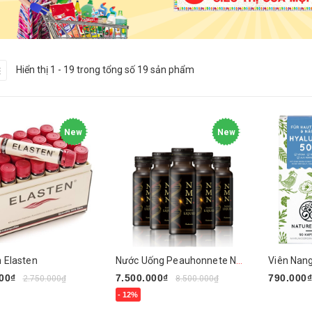
Hiển thị 1 - 19 trong tổng số 19 sản phẩm
New
New
n Elasten
Nước Uống Peauhonnete NMN+ ARG LIQUID 12000 Nhật Bản
00₫
7.500.000₫
790.000
2.750.000₫
8.500.000₫
- 12%
Mua nga