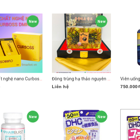
gay
Mua ngay
New
New
Tinh chất nghệ nano Curboss Premium DMR
Đông trùng hạ thảo nguyên con Hàn Quốc
ệ
Liên hệ
750.000
Mua nga
New
New