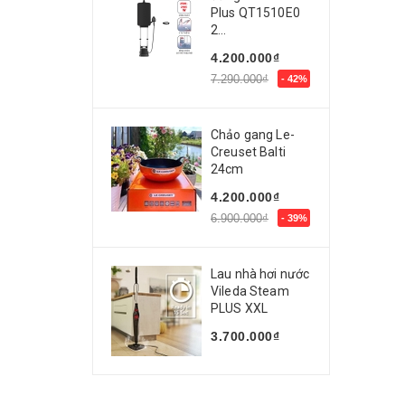
Plus QT1510E0
2...
4.200.000₫
7.290.000₫
- 42%
Chảo gang Le-
Creuset Balti
24cm
4.200.000₫
6.900.000₫
- 39%
Lau nhà hơi nước
Vileda Steam
PLUS XXL
3.700.000₫