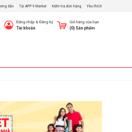
ướng dẫn
Tải APP 9 Market
Kiểm tra đơn hàng
Yêu thích
Đăng nhập
&
Đăng ký
Giỏ hàng của bạn
Tài khoản
(
0
) Sản phẩm