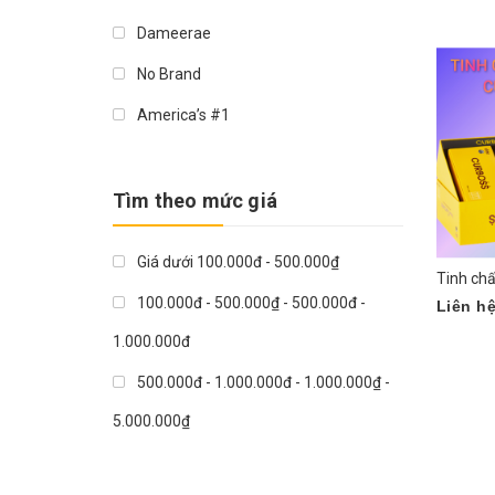
Mua n
Dameerae
No Brand
America’s #1
Mashiro
Miracle
Tìm theo mức giá
Genie
Giá dưới 100.000đ - 500.000₫
Hairburst
100.000đ - 500.000₫ - 500.000đ -
Liên h
Arkopharma
1.000.000đ
Hanamai
500.000đ - 1.000.000đ - 1.000.000₫ -
Kokando
5.000.000₫
Amore
1.000.000₫ - 5.000.000₫ - >
Nature’s Bounty