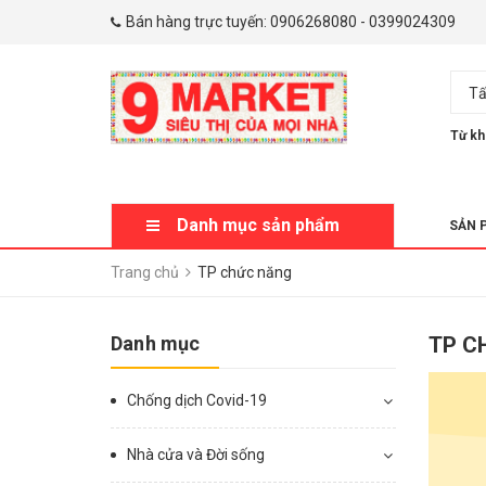
Bán hàng trực tuyến:
0906268080
-
0399024309
Tấ
Từ kh
Danh mục sản phẩm
SẢN 
Trang chủ
TP chức năng
Danh mục
TP C
Chống dịch Covid-19
Nhà cửa và Đời sống