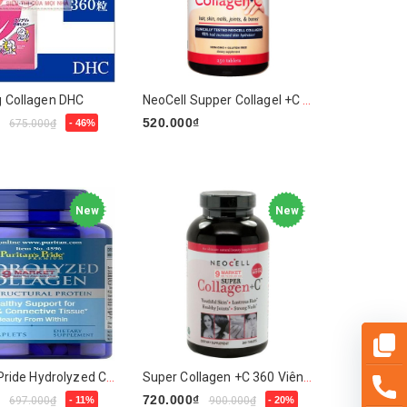
g Collagen DHC
NeoCell Supper Collagel +C Type 1&3 Tablets
₫
520.000₫
675.000₫
- 46%
Mua ngay
y
New
New
Puritan's Pride Hydrolyzed Collagen 1000mg
Super Collagen +C 360 Viên (Hàng Mỹ)
₫
720.000₫
697.000₫
- 11%
900.000₫
- 20%