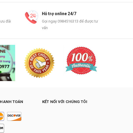
Hỗ trợ online 24/7
 ưu đãi
Gọi ngay 0984516313 để được tư
vấn
THANH TOÁN
KẾT NỐI VỚI CHÚNG TÔI