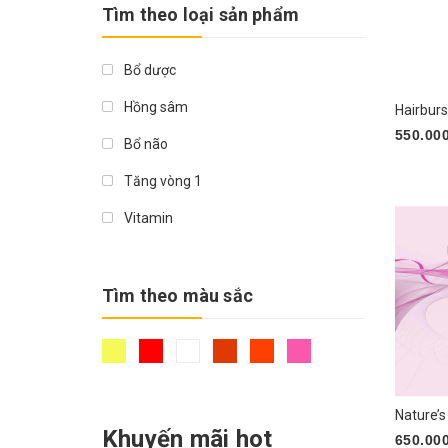
5.000.000₫
Tìm theo loại sản phẩm
Puritan
Giá trên > 5.000.000₫
Neo Cell
Bổ dược
DHC
Hồng sâm
550.00
Badiee
Bổ não
Mua n
Tăng vòng 1
Vitamin
Thực phẩm chức năng
Collagen
Tìm theo màu sắc
Chống nắng
Trắng da
Sức khỏe
Khuyến mãi hot
650.00