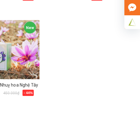
y
Mua ngay
New
 Nhuỵ hoa Nghệ Tây
₫
450.000₫
- 44%
y