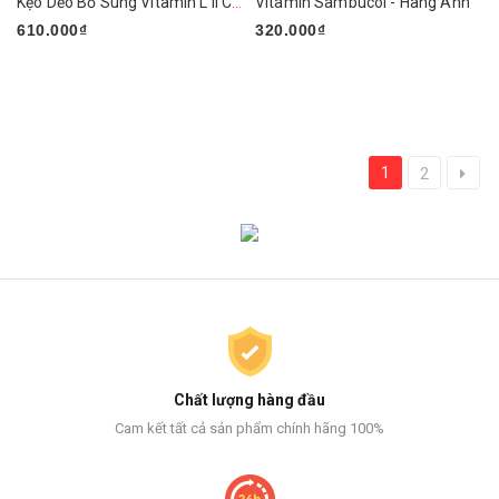
Kẹo Dẻo Bổ Sung Vitamin L’il Critters Gummy Vites 300 Viên
Vitamin Sambucol - Hàng Anh
610.000₫
320.000₫
1
2
Chất lượng hàng đầu
Cam kết tất cả sản phẩm chính hãng 100%