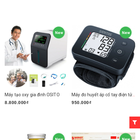
New
New
Máy tạo oxy gia đình OSITO
Máy đo huyết áp cổ tay điện tử Sanitas SBC30
8.800.000₫
950.000₫
New
New