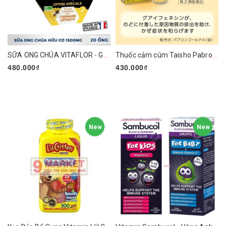
SỮA ONG CHÚA VITAFLOR - GELEE ROYALE BIO
Thuốc cảm cúm Taisho Pabron Gold A Nhật Bản
480.000₫
430.000₫
New
New