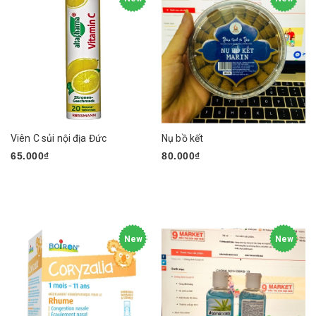
Viên C sủi nội địa Đức
Nụ bồ kết
65.000₫
80.000₫
New
New