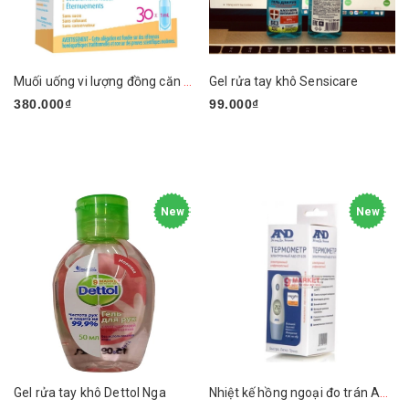
Muối uống vi lượng đồng căn BOIRON Coryzalia Cold 30 tép x 1ml
Gel rửa tay khô Sensicare
380.000₫
99.000₫
New
New
Gel rửa tay khô Dettol Nga
Nhiệt kế hồng ngoại đo trán A&D DT-635