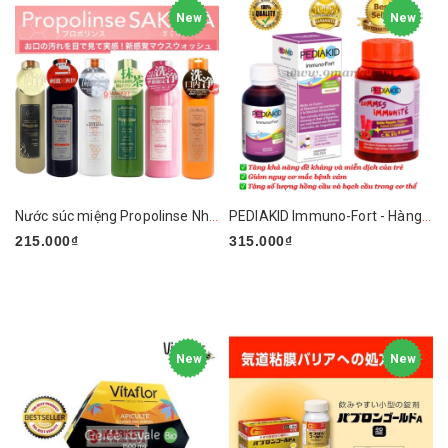
New
New
Nước súc miệng Propolinse Nhật Bản
PEDIAKID Immuno-Fort - Hàng Pháp
215.000₫
315.000₫
New
New