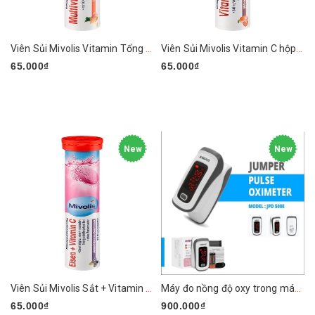
Viên Sủi Mivolis Vitamin Tổng Hợp hộp 20 viên
Viên Sủi Mivolis Vitamin C hộp 20 Viên
65.000₫
65.000₫
New
New
Viên Sủi Mivolis Sắt + Vitamin C, 20 Viên
Máy đo nồng độ oxy trong máu SpO2 & nhịp tim Jumper Medical JPD-500E
65.000₫
900.000₫