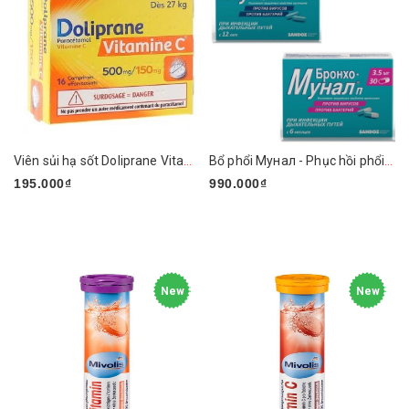
Viên sủi hạ sốt Doliprane Vitamin C 500mg/150mg
Bổ phổi Мунал - Phục hồi phổi sau F0
195.000₫
990.000₫
New
New