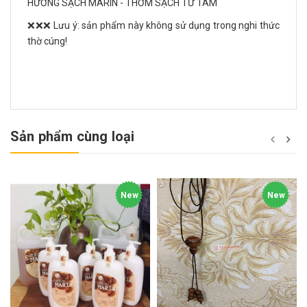
HƯƠNG SẠCH MARIN - THƠM SẠCH TỪ TÂM
❌❌❌ Lưu ý: sản phẩm này không sử dụng trong nghi thức
thờ cúng!
Sản phẩm cùng loại
New
New