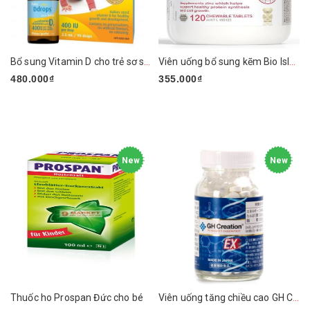
Bổ sung Vitamin D cho trẻ sơ sinh Baby Ddrops Vitamin D3 400IU 90 giọt
Viên uống bổ sung kẽm Bio Island Zinc – Giúp bé phát triển toàn diện
480.000₫
355.000₫
New
New
Thuốc ho Prospan Đức cho bé
Viên uống tăng chiều cao GH Creation EX Nhật Bản