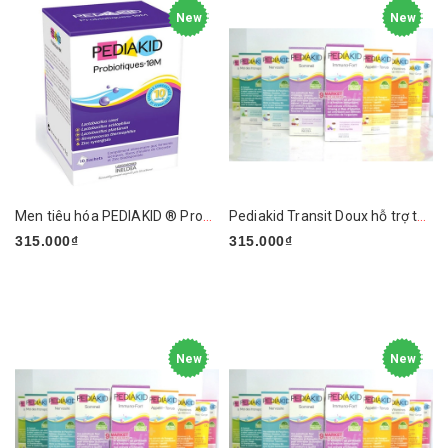
New
New
Men tiêu hóa PEDIAKID ® Probiotic-10M - Hàng Pháp
Pediakid Transit Doux hỗ trợ táo bón - Hàng Pháp
315.000₫
315.000₫
New
New