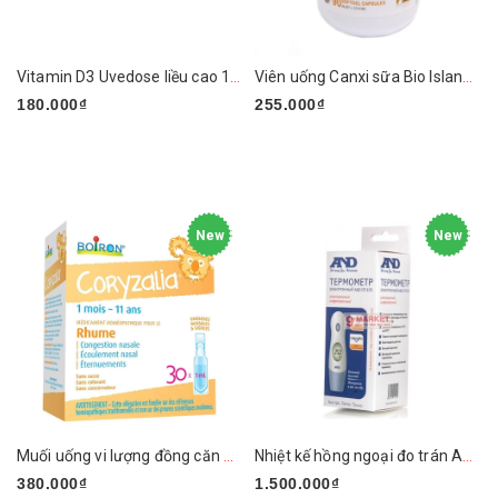
Vitamin D3 Uvedose liều cao 100.000UI - Pháp
Viên uống Canxi sữa Bio Island Milk Calcium for Kids
180.000₫
255.000₫
New
New
Muối uống vi lượng đồng căn BOIRON Coryzalia Cold 30 tép x 1ml
Nhiệt kế hồng ngoại đo trán A&D DT-635
380.000₫
1.500.000₫