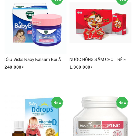
Dầu Vicks Baby Balsam Bôi Ấm Ngực Cho Bé
NƯỚC HỒNG SÂM CHO TRẺ EM CHONGKUNDANG
240.000₫
1.300.000₫
New
New