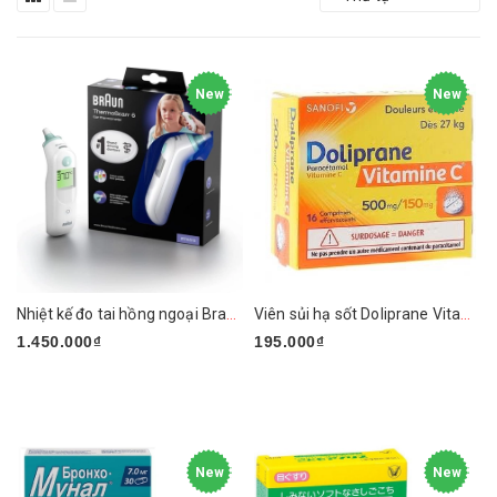
New
New
Nhiệt kế đo tai hồng ngoại Braun ThermoScan 6 IRT6515
Viên sủi hạ sốt Doliprane Vitamin C 500mg/150mg
1.450.000₫
195.000₫
New
New