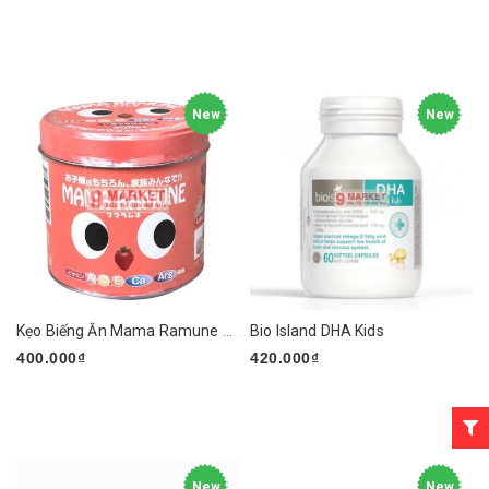
New
New
Kẹo Biếng Ăn Mama Ramune Của Nhật
Bio Island DHA Kids
400.000₫
420.000₫
New
New