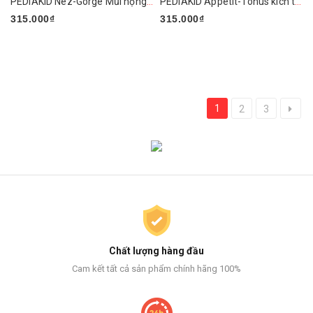
PEDIAKID Nez-Gorge Mũi họng - Hàng Pháp
PEDIAKID Appetit-Tonus kích thích bé ăn ngon - Hàng Pháp
315.000₫
315.000₫
1
2
3
Chất lượng hàng đầu
Cam kết tất cả sản phẩm chính hãng 100%