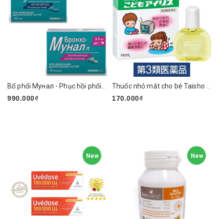
Bổ phổi Мунал - Phục hồi phổi sau F0
Thuốc nhỏ mắt cho bé Taisho 14ml
990.000₫
170.000₫
New
New