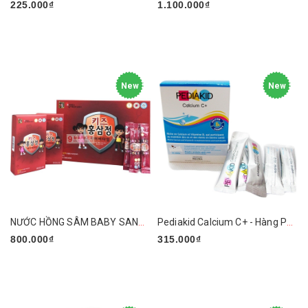
225.000₫
1.100.000₫
New
New
NƯỚC HỒNG SÂM BABY SANGA
Pediakid Calcium C+ - Hàng Pháp
800.000₫
315.000₫