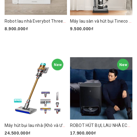
Robot lau nhà Everybot Three-Spin EVO TS400
Máy lau sàn và hút bụi Tineco Floor One S3
8.900.000₫
9.500.000₫
New
New
Máy hút bụi lau nhà (Khô và Ướt) Dyson V12s Detect Slim Submarine
ROBOT HÚT BỤI, LAU NHÀ ECOVACS DEEBOT X1 OMNI
24.500.000₫
17.900.000₫