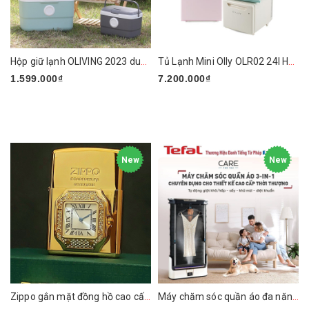
Hộp giữ lạnh OLIVING 2023 dung tích 21L
Tủ Lạnh Mini Olly OLR02 24l Hàn Quốc
1.599.000₫
7.200.000₫
New
New
Zippo gắn mặt đồng hồ cao cấp ZN295
Máy chăm sóc quần áo đa năng Tefal YT4050E1