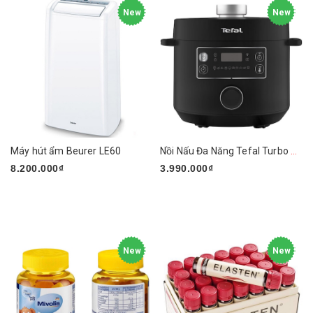
New
New
Máy hút ẩm Beurer LE60
Nồi Nấu Đa Năng Tefal Turbo Cuisine CY754830
8.200.000₫
3.990.000₫
New
New