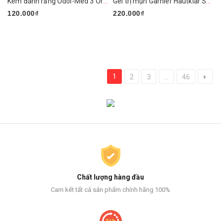
Kem đánh răng Odol-Med 3 Original
Gel trị mụn Garnier Hautklar SOS Anti Pickel Stift 10ml
120.000₫
220.000₫
1
2
3
...
46
Chất lượng hàng đầu
Cam kết tất cả sản phẩm chính hãng 100%