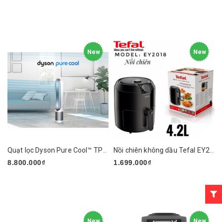
New
New
Quạt lọc Dyson Pure Cool™ TP01 (Trắng/Bạc)
Nồi chiên không dầu Tefal EY2018
8.800.000₫
1.699.000₫
New
New