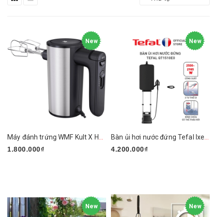
New
New
Máy đánh trứng WMF Kult X Handmixer Edition
Bàn ủi hơi nước đứng Tefal Ixeo Plus QT1510E0 2980W
1.800.000₫
4.200.000₫
New
New