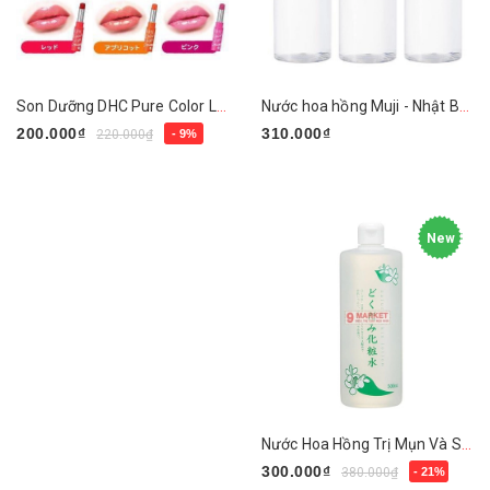
Son Dưỡng DHC Pure Color Lip Cream Stick
Nước hoa hồng Muji - Nhật Bản
200.000₫
310.000₫
220.000₫
- 9%
Chọn sản phẩm
Chọn sản phẩm
New
Nước Hoa Hồng Trị Mụn Và Se Khít Lỗ Chân Lông Chiết Xuất Diếp Cá Dokudami Natural Skin Lotion
300.000₫
380.000₫
- 21%