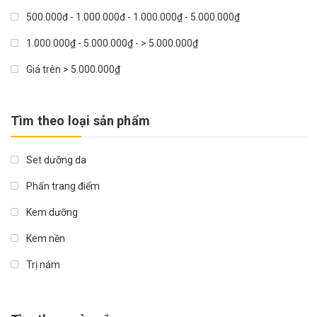
SK-II
500.000đ - 1.000.000đ - 1.000.000₫ - 5.000.000₫
Banila Co
1.000.000₫ - 5.000.000₫ - > 5.000.000₫
SNO
Giá trên > 5.000.000₫
Hatomugi
Panaderma
Tìm theo loại sản phẩm
Dongsung
Rohto
Set dưỡng da
DHC
Phấn trang điểm
Muji
Kem dưỡng
Dokudami
Kem nền
KLAVUU
Trị nám
Kose
Son