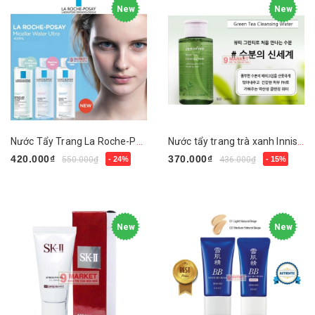
New
New
Nước Tẩy Trang La Roche-Posay Micellar Water Ultra
Nước tẩy trang trà xanh Innisfree Green Tea Cleansing Water
420.000₫
370.000₫
550.000₫
- 24%
436.000₫
- 15%
Chọn sản phẩm
Mua ngay
New
New