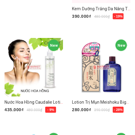
Kem Dưỡng Trắng Da Nâng Tone Tức Thì Innisfree Jeju Cherry Blossom Tone-Up Cream
390.000₫
480.000₫
- 19%
Mua ngay
New
New
Nước Hoa Hồng Caudalie Lotion Tonique Hydratant
Lotion Trị Mụn Meishoku Bigansui Medicated Skin
435.000₫
280.000₫
480.000₫
- 9%
390.000₫
- 28%
Mua ngay
Mua ngay