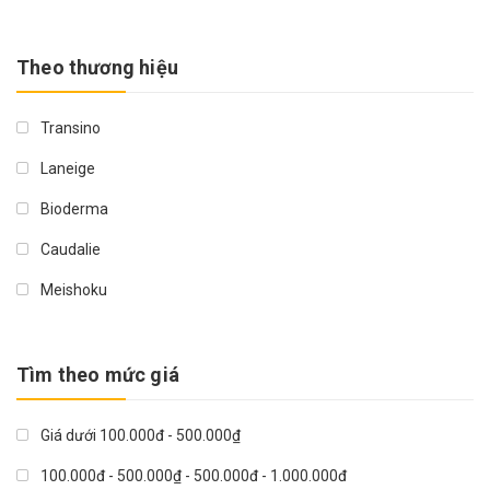
Theo thương hiệu
Transino
Laneige
Bioderma
Caudalie
Meishoku
La Roche-Posay
Shu Uemura
Tìm theo mức giá
Innisfree
Giá dưới 100.000đ - 500.000₫
Derladier
100.000đ - 500.000₫ - 500.000đ - 1.000.000đ