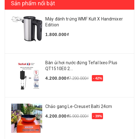
Sản phẩm nổi bật
Máy đánh trứng WMF Kult X Handmixer
Edition
1.800.000₫
Bàn ủi hơi nước đứng Tefal Ixeo Plus
QT1510E0 2...
4.200.000₫
7.290.000₫
- 42%
Chảo gang Le-Creuset Balti 24cm
4.200.000₫
6.900.000₫
- 39%