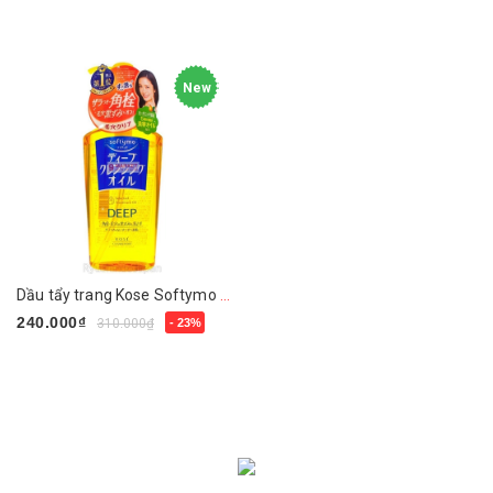
Mua ngay
New
Dầu tẩy trang Kose Softymo Deep Cleansing Oil 230ml
240.000₫
310.000₫
- 23%
Mua ngay