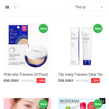
Thứ tự
New
New
Phấn phủ Transino UV Powder
Tẩy trang Transino Clear Cleansing
650.000₫
550.000₫
850.000₫
- 24%
850.000₫
- 35%
Mua ngay
Mua ngay
New
New