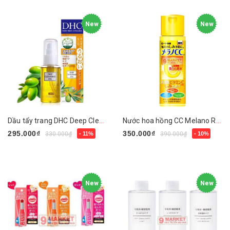
New
New
Dầu tẩy trang DHC Deep Cleansing oil
Nước hoa hồng CC Melano Rohto Nhật Bản
295.000₫
350.000₫
330.000₫
- 11%
390.000₫
- 10%
Chọn sản phẩm
Mua ngay
New
New