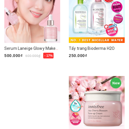
Serum Laneige Glowy Makeup
Tẩy trang Bioderma H2O
500.000₫
250.000₫
600.000₫
- 17%
Chọn sản phẩm
Mua ngay
New