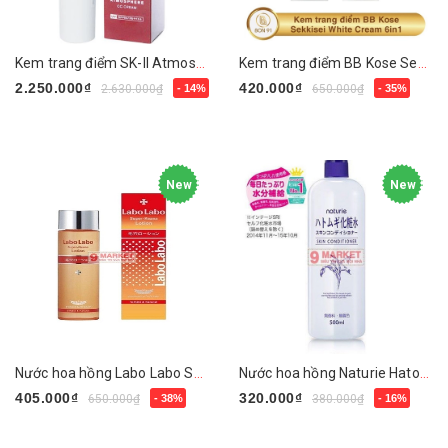
Kem trang điểm SK-II Atmosphere CC Cream SPF50 PA+++
Kem trang điểm BB Kose Sekkisei White Cream 6 in 1
2.250.000₫
420.000₫
2.630.000₫
- 14%
650.000₫
- 35%
Mua ngay
Chọn sản phẩm
New
New
Nước hoa hồng Labo Labo Super Keana Nhật Bản
Nước hoa hồng Naturie Hatomugi Skin Conditioner
405.000₫
320.000₫
650.000₫
- 38%
380.000₫
- 16%
Mua ngay
Chọn sản phẩm