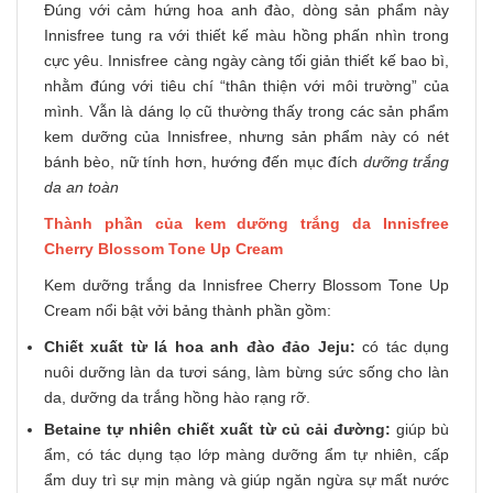
Đúng với cảm hứng hoa anh đào, dòng sản phẩm này
Innisfree tung ra với thiết kế màu hồng phấn nhìn trong
cực yêu. Innisfree càng ngày càng tối giản thiết kế bao bì,
nhằm đúng với tiêu chí “thân thiện với môi trường” của
mình. Vẫn là dáng lọ cũ thường thấy trong các sản phẩm
kem dưỡng của Innisfree, nhưng sản phẩm này có nét
bánh bèo, nữ tính hơn, hướng đến mục đích
dưỡng trắng
da an toàn
Thành phần của kem dưỡng trắng da Innisfree
Cherry Blossom Tone Up Cream
Kem dưỡng trắng da Innisfree Cherry Blossom Tone Up
Cream nổi bật vởi bảng thành phần gồm:
Chiết xuất từ lá hoa anh đào đảo Jeju:
có tác dụng
nuôi dưỡng làn da tươi sáng, làm bừng sức sống cho làn
da, dưỡng da trắng hồng hào rạng rỡ.
Betaine tự nhiên chiết xuất từ củ cải đường:
giúp bù
ẩm, có tác dụng tạo lớp màng dưỡng ẩm tự nhiên, cấp
ẩm duy trì sự mịn màng và giúp ngăn ngừa sự mất nước