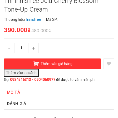
Thì Innisfree Jeju Cherry Blossom
Tone-Up Cream
Thương hiệu:
Innisfree
Mã SP:
390.000₫
480.000₫
-
+
Thêm vào giỏ hàng
Gọi
0984516313 - 0904060977
để được tư vấn miễn phí
MÔ TẢ
ĐÁNH GIÁ