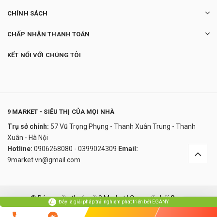
CHÍNH SÁCH
CHẤP NHẬN THANH TOÁN
KẾT NỐI VỚI CHÚNG TÔI
9 MARKET - SIÊU THỊ CỦA MỌI NHÀ
Trụ sở chính:
57 Vũ Trọng Phụng - Thanh Xuân Trung - Thanh
Kem Dưỡng Trắng Da Nâng Tone Tức Thì
Xuân - Hà Nội
Innisfree Jeju Cherry Blossom Tone-Up
Hotline:
0906268080 - 0399024309
Email:
Cream
9market.vn@gmail.com
390.000₫
undefined
Đây là giải pháp trải nghiệm phát triển bởi EGANY
© Bản quyền thuộc về 9 Market
|
Cung cấp bởi
Sapo
Đây là giải pháp trải nghiệm phát triển bởi EGANY
Xem Giỏ Hàng Và Thanh Toán
So sánh