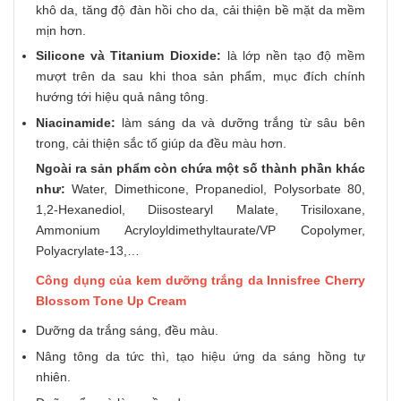
khô da, tăng độ đàn hồi cho da, cải thiện bề mặt da mềm
mịn hơn.
Silicone và Titanium Dioxide:
là lớp nền tạo độ mềm
mượt trên da sau khi thoa sản phẩm, mục đích chính
hướng tới hiệu quả nâng tông.
Niacinamide:
làm sáng da và dưỡng trắng từ sâu bên
trong, cải thiện sắc tố giúp da đều màu hơn.
Ngoài ra sản phẩm còn chứa một số thành phần khác
như:
Water, Dimethicone, Propanediol, Polysorbate 80,
1,2-Hexanediol, Diisostearyl Malate, Trisiloxane,
Ammonium Acryloyldimethyltaurate/VP Copolymer,
Polyacrylate-13,…
Công dụng của kem dưỡng trắng da Innisfree Cherry
Blossom Tone Up Cream
Dưỡng da trắng sáng, đều màu.
Nâng tông da tức thì, tạo hiệu ứng da sáng hồng tự
nhiên.