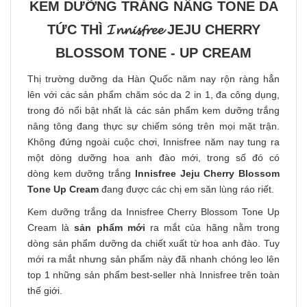
KEM DƯỠNG TRẮNG NÂNG TONE DA
TỨC THÌ 𝓘𝓷𝓷𝓲𝓼𝓯𝓻𝓮𝓮 JEJU CHERRY
BLOSSOM TONE - UP CREAM
Thị trường dưỡng da Hàn Quốc năm nay rộn ràng hẳn
lên với các sản phẩm chăm sóc da 2 in 1, đa công dụng,
trong đó nổi bật nhất là các sản phẩm kem dưỡng trắng
nâng tông đang thực sự chiếm sóng trên mọi mặt trận.
Không đứng ngoài cuộc chơi, Innisfree năm nay tung ra
một dòng dưỡng hoa anh đào mới, trong số đó có
dòng kem dưỡng trắng
Innisfree Jeju Cherry Blossom
Tone Up Cream
đang được các chị em săn lùng ráo riết.
Kem dưỡng trắng da Innisfree Cherry Blossom Tone Up
Cream là
sản phẩm mới
ra mắt của hãng nằm trong
dòng sản phẩm dưỡng da chiết xuất từ hoa anh đào. Tuy
mới ra mắt nhưng sản phẩm này đã nhanh chóng leo lên
top 1 những sản phẩm best-seller nhà Innisfree trên toàn
thế giới.