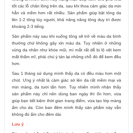
tốt các lỗ chân lông trên da, sau khi thoa cảm giác da mịn
hẳn và mềm hơn rất nhiều. Sản phẩm giúp bật tông da
lên 1-2 tông tùy người, khả năng nâng tông duy trì được
khoảng 2-3 tiếng.
Sản phẩm này sau khi xuống tông sẽ trở về màu da bình
thường chứ không gây xỉn màu da. Tuy nhiên ở những
vùng da nhăn như khóe mũi, mí mắt rất dễ bị lộ vệt kem
mất thẩm mĩ, phải chú ý tán lại những chỗ đó để kem đều
hơn.
Sau 1 tháng sử dụng mình thấy da có đều màu hơn một
chút. Ưng ý nhất là cảm giác sờ lên da rất mềm mại và
mịn màng, da tươi tắn hơn. Tuy nhiên mình nhận thấy
sản phẩm này chỉ nên dùng ban ngày thì ổn hơn, vừa
giúp bạn tiết kiệm thời gian trang điểm, vừa tạo lớp màng
ẩm cho da. Còn ban đêm mình thấy sản phẩm này vẫn
không đủ ẩm cho đêm dài.
Lưu ý