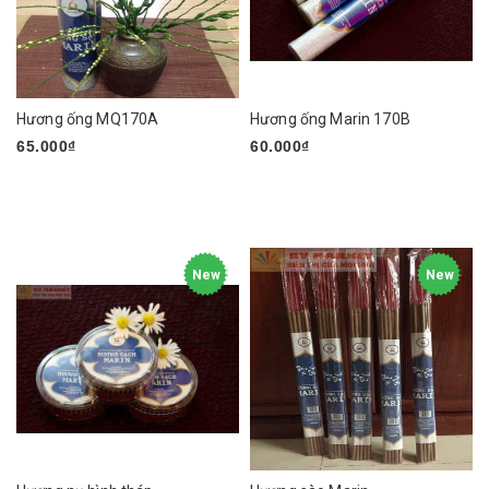
Hương ống MQ170A
Hương ống Marin 170B
65.000₫
60.000₫
New
New