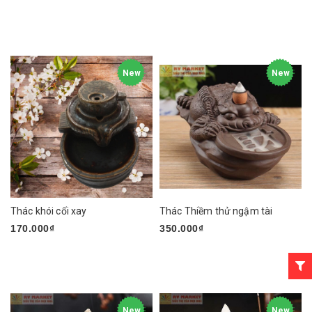
New
New
Thác khói cối xay
Thác Thiềm thử ngậm tài
170.000₫
350.000₫
New
New