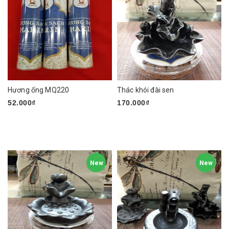
Hương ống MQ220
Thác khói đài sen
52.000₫
170.000₫
New
New