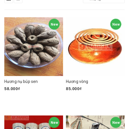
New
New
Hương nụ búp sen
Hương vòng
58.000₫
85.000₫
New
New