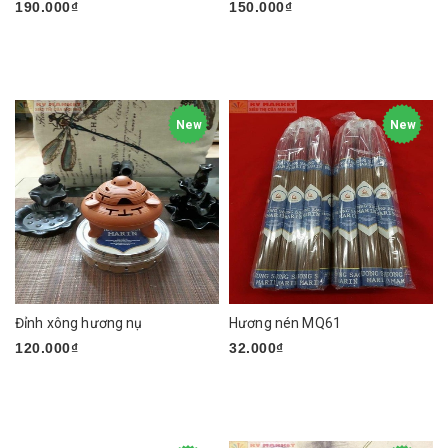
190.000₫
150.000₫
New
New
Đỉnh xông hương nụ
Hương nén MQ61
120.000₫
32.000₫