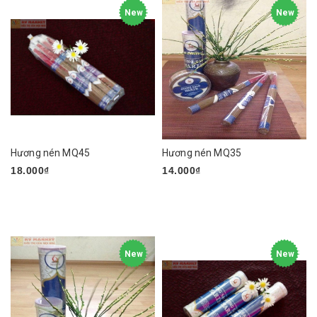
New
New
Hương nén MQ45
Hương nén MQ35
18.000₫
14.000₫
New
New