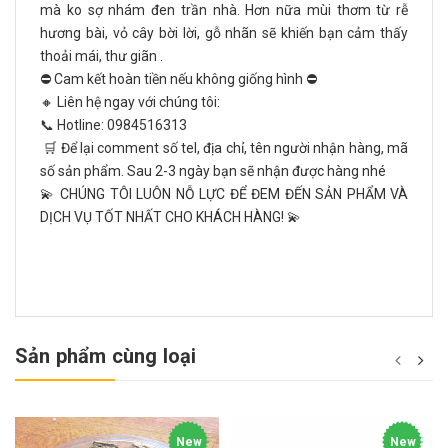
mà ko sợ nhám đen trần nhà. Hơn nữa mùi thơm từ rễ
hương bài, vỏ cây bời lời, gỗ nhãn sẽ khiến bạn cảm thấy
thoải mái, thư giãn .
⛔ Cam kết hoàn tiền nếu không giống hình ⛔
🔸 Liên hệ ngay với chúng tôi:
📞 Hotline:
0984516313
🛒 Để lại comment số tel, địa chỉ, tên người nhận hàng, mã
số sản phẩm. Sau 2-3 ngày bạn sẽ nhận được hàng nhé
💫 CHÚNG TÔI LUÔN NỖ LỰC ĐỂ ĐEM ĐẾN SẢN PHẨM VÀ
DỊCH VỤ TỐT NHẤT CHO KHÁCH HÀNG! 💫
Sản phẩm cùng loại
New
New