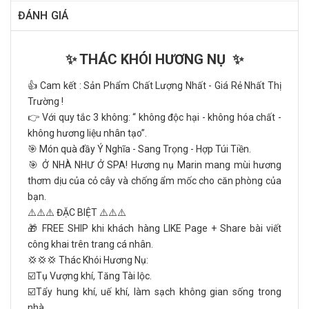
ĐÁNH GIÁ
✨ THÁC KHÓI HƯƠNG NỤ ✨
👍 Cam kết : Sản Phẩm Chất Lượng Nhất - Giá Rẻ Nhất Thị
Trường !
👉 Với quy tắc 3 không: “ không độc hại - không hóa chất -
không hương liệu nhân tạo”.
️🎯 Món quà đầy Ý Nghĩa - Sang Trọng - Hợp Túi Tiền.
️🎯 Ở NHÀ NHƯ Ở SPA! Hương nụ Marin mang mùi hương
thơm dịu của cỏ cây và chống ẩm mốc cho căn phòng của
bạn.
⚠️⚠️⚠️ ĐẶC BIỆT ⚠️⚠️⚠️
🎁 FREE SHIP khi khách hàng LIKE Page + Share bài viết
công khai trên trang cá nhân.
💢💢💢 Thác Khói Hương Nụ:
☑️Tụ Vượng khí, Tăng Tài lộc.
☑️Tẩy hung khí, uế khí, làm sạch không gian sống trong
nhà.