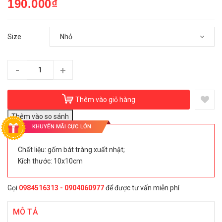
190.000₫
Size
-
+
Thêm vào giỏ hàng
KHUYẾN MÃI CỰC LỚN
Chất liệu: gốm bát tràng xuất nhật;
Kích thước: 10x10cm
Gọi
0984516313 - 0904060977
để được tư vấn miễn phí
MÔ TẢ