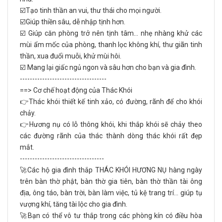
☑️Tạo tinh thần an vui, thư thái cho mọi người.
☑️Giúp thiền sâu, dễ nhập tịnh hơn.
☑️ Giúp căn phòng trở nên tịnh tâm... nhẹ nhàng khử các
mùi ẩm mốc của phòng, thanh lọc không khí, thư giãn tinh
thần, xua đuổi muỗi, khử mùi hôi.
☑️ Mang lại giấc ngủ ngon và sâu hơn cho bạn và gia đình.
-----------------------------------
==> Cơ chế hoạt động của Thác Khói
👉Thác khói thiết kế tinh xảo, có đường, rãnh để cho khói
chảy.
👉Hương nụ có lỗ thông khói, khi thắp khói sẽ chảy theo
các đường rãnh của thác thành dòng thác khói rất đẹp
mắt.
----------------------------------
🚀Các hộ gia đình thắp THÁC KHÓI HƯƠNG NỤ hàng ngày
trên bàn thờ phật, bàn thờ gia tiên, bàn thờ thần tài ông
địa, ông táo, bàn trời, bàn làm việc, tủ kệ trang trí… giúp tụ
vượng khí, tăng tài lộc cho gia đình.
🚀Bạn có thể vô tư thắp trong các phòng kín có điều hòa