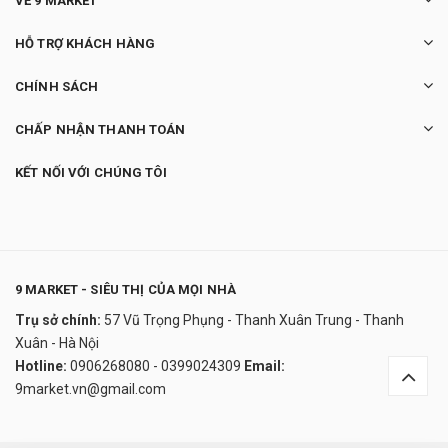
VỀ 9 MARKET
HỖ TRỢ KHÁCH HÀNG
CHÍNH SÁCH
CHẤP NHẬN THANH TOÁN
KẾT NỐI VỚI CHÚNG TÔI
9 MARKET - SIÊU THỊ CỦA MỌI NHÀ
Trụ sở chính:
57 Vũ Trọng Phụng - Thanh Xuân Trung - Thanh
Thác khói đài sen
Xuân - Hà Nội
0₫
Hotline:
0906268080 - 0399024309
Email:
undefined
9market.vn@gmail.com