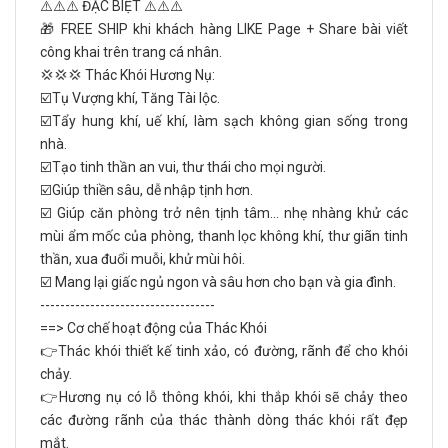
⚠️⚠️⚠️ ĐẶC BIỆT ⚠️⚠️⚠️
🎁 FREE SHIP khi khách hàng LIKE Page + Share bài viết
công khai trên trang cá nhân.
💢💢💢 Thác Khói Hương Nụ:
☑️Tụ Vượng khí, Tăng Tài lộc.
☑️Tẩy hung khí, uế khí, làm sạch không gian sống trong
nhà.
☑️Tạo tinh thần an vui, thư thái cho mọi người.
☑️Giúp thiền sâu, dễ nhập tịnh hơn.
☑️ Giúp căn phòng trở nên tịnh tâm... nhẹ nhàng khử các
mùi ẩm mốc của phòng, thanh lọc không khí, thư giãn tinh
thần, xua đuổi muỗi, khử mùi hôi.
☑️ Mang lại giấc ngủ ngon và sâu hơn cho bạn và gia đình.
-----------------------------------
==> Cơ chế hoạt động của Thác Khói
👉Thác khói thiết kế tinh xảo, có đường, rãnh để cho khói
chảy.
👉Hương nụ có lỗ thông khói, khi thắp khói sẽ chảy theo
các đường rãnh của thác thành dòng thác khói rất đẹp
mắt.