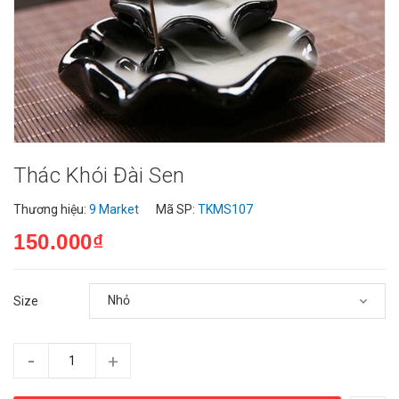
Thác Khói Đài Sen
Thương hiệu:
9 Market
Mã SP:
TKMS107
150.000₫
Size
-
+