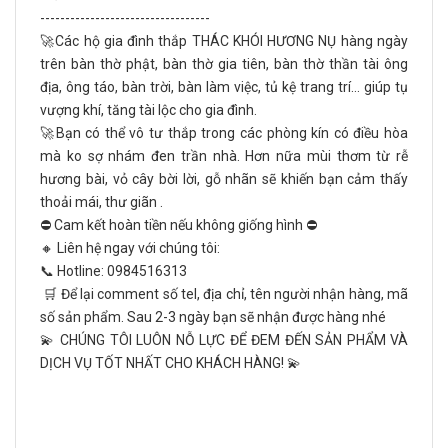
----------------------------------
🚀Các hộ gia đình thắp THÁC KHÓI HƯƠNG NỤ hàng ngày
trên bàn thờ phật, bàn thờ gia tiên, bàn thờ thần tài ông
địa, ông táo, bàn trời, bàn làm việc, tủ kệ trang trí… giúp tụ
vượng khí, tăng tài lộc cho gia đình.
🚀Bạn có thể vô tư thắp trong các phòng kín có điều hòa
mà ko sợ nhám đen trần nhà. Hơn nữa mùi thơm từ rễ
hương bài, vỏ cây bời lời, gỗ nhãn sẽ khiến bạn cảm thấy
thoải mái, thư giãn .
⛔ Cam kết hoàn tiền nếu không giống hình ⛔
🔸 Liên hệ ngay với chúng tôi:
📞 Hotline:
0984516313
🛒 Để lại comment số tel, địa chỉ, tên người nhận hàng, mã
số sản phẩm. Sau 2-3 ngày bạn sẽ nhận được hàng nhé
💫 CHÚNG TÔI LUÔN NỖ LỰC ĐỂ ĐEM ĐẾN SẢN PHẨM VÀ
DỊCH VỤ TỐT NHẤT CHO KHÁCH HÀNG! 💫