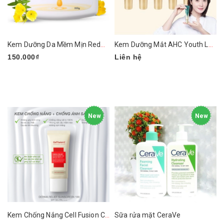
Kem Dưỡng Da Mềm Mịn Redwin Vitamin E Cream Của Úc
Kem Dưỡng Mắt AHC Youth Lasting Real Eye Cream For Face
150.000₫
Liên hệ
New
New
Kem Chống Nắng Cell Fusion C Derma Relief Suncreen 100 SPF 50+ PA++++
Sữa rửa mặt CeraVe