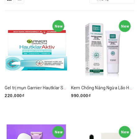
New
New
Gel trị mụn Garnier Hautklar SOS Anti Pickel Stift 10ml
Kem Chống Nắng Ngừa Lão Hóa, Nám Da MartiDerm
220.000₫
990.000₫
New
New