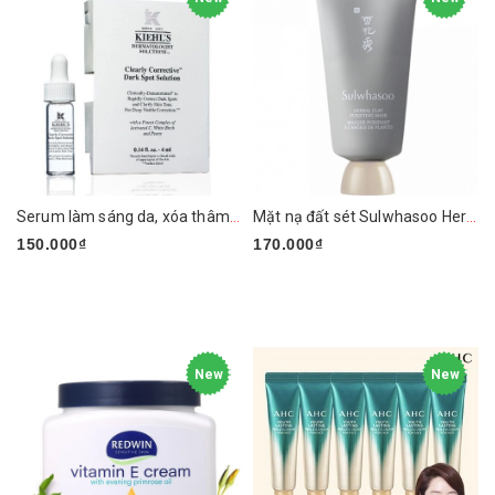
Serum làm sáng da, xóa thâm nám KIEHL’S Clearly Corrective Dark Spot Solution
Mặt nạ đất sét Sulwhasoo Herbal Clay Purifying Mask
150.000₫
170.000₫
New
New