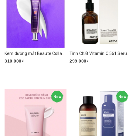
Kem dưỡng mắt Beaute Collagen Wrinkle Eye Cream
Tinh Chất Vitamin C 561 Serum Esthemax 100ml
310.000₫
299.000₫
New
New