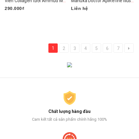
Viên Collagen tươi Ammud Multi Vita Ampoule vỉ 12 viên nang Hàn Quốc
Manuka Doctor ApiRefine Illusionist Rapid Lift Mask 40ml
290.000₫
Liên hệ
1
2
3
4
5
6
7
Chất lượng hàng đầu
Cam kết tất cả sản phẩm chính hãng 100%