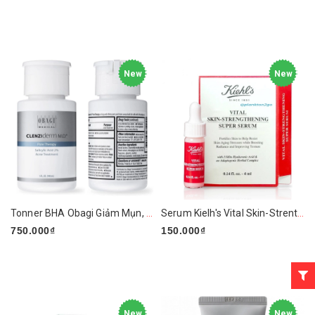
New
New
Tonner BHA Obagi Giảm Mụn, Giảm Nhờn Clenziderm MD Pore Therapy 2%
Serum Kielh's Vital Skin-Strenthening Super
750.000₫
150.000₫
New
New