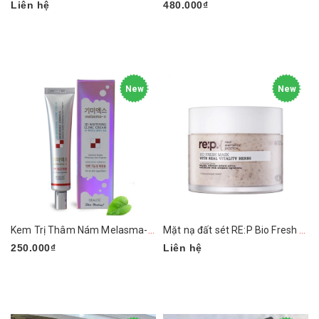
Liên hệ
480.000₫
New
New
Kem Trị Thâm Nám Melasma-x 3D Whitening Clinic Cream
Mặt nạ đất sét RE:P Bio Fresh Mask
250.000₫
Liên hệ