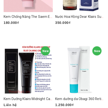
Kem Chống Nắng The Saem Eco Earth Power Pink Sun Cream SPF50+ PA++++
Nước Hoa Hồng Dear Klairs Supple Preparation Facial 180ml
180.000₫
350.000₫
New
New
Kem Dưỡng Klairs Midnight Calming Cream 60ml
Kem dưỡng da Obagi 360 Retinol 1.0%
Liên hệ
1.250.000₫