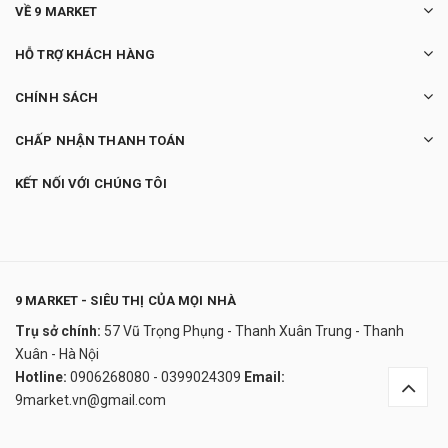
VỀ 9 MARKET
HỖ TRỢ KHÁCH HÀNG
CHÍNH SÁCH
CHẤP NHẬN THANH TOÁN
KẾT NỐI VỚI CHÚNG TÔI
9 MARKET - SIÊU THỊ CỦA MỌI NHÀ
Trụ sở chính:
57 Vũ Trọng Phụng - Thanh Xuân Trung - Thanh
Mặt nạ ngừa nám Nadomi Fraxel Whitening
Xuân - Hà Nội
Mask Pack
Hotline:
0906268080 - 0399024309
Email:
250.000₫
9market.vn@gmail.com
undefined