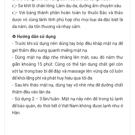
👉 Se khít lỗ chân lông. Làm dịu da, dưỡng ẩm chuyên sâu.
👉 Với bảng thành phần hoàn toàn từ thuốc Bắc và thảo
dược vô cùng lành tính phù hợp cho mọi loại da đặc biệt là
da nám, da tổn thương và nhạy cảm.
♻️ Hướng dẫn sử dụng
- Trước khi sử dụng nên dùng tay bóp đều khắp mặt nạ để
gel thấm đều xung quanh miếng mặt nạ.
- Dùng mặt nạ đắp nhẹ nhàng lên mặt, sau đó nằm thư
giãn khoảng 15 phút. Cũng có thể tận dụng chất gel còn
xót lại trong bao bì để đắp và massage lên vùng da cổ luôn
để khỏi lãng phí và phát huy hiệu qua tối đa.
- Sau khi tháo mặt nạ, dùng tay vỗ nhè nhẹ để dưỡng chất
thấm đều vào làn da.
- Sử dụng 2 – 3 lần/tuần- Mặt nạ này nên để trong tủ lạnh
để bảo quản, do thời tiết ở Việt Nam không được lạnh như ở
Hàn.