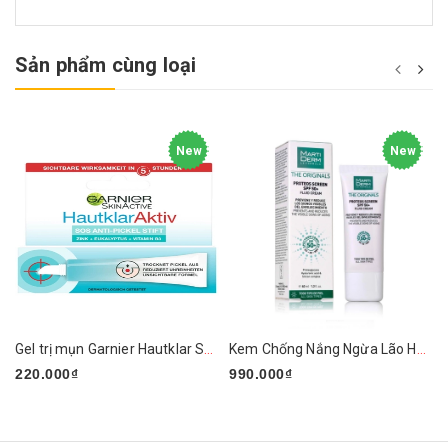
Sản phẩm cùng loại
New
New
Gel trị mụn Garnier Hautklar SOS Anti Pickel Stift 10ml
Kem Chống Nắng Ngừa Lão Hóa, Nám Da MartiDerm
220.000₫
990.000₫