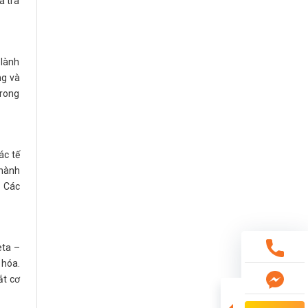
á trà
 lành
ng và
trong
ác tế
thành
. Các
eta –
 hóa.
ắt cơ