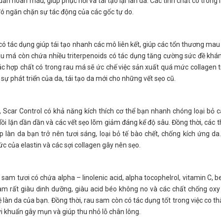
ần hoàn máu, giúp phục hồi và tái tạo lại làn da. Các tinh chất có trong l
ó ngăn chặn sự tác động của các gốc tự do.
ó tác dụng giúp tái tạo nhanh các mô liên kết, giúp các tổn thương mau
 rau má còn chứa nhiều triterpenoids có tác dụng tăng cường sức đề khá
c hợp chất có trong rau má sẽ ức chế việc sản xuất quá mức collagen 
ự phát triển của da, tái tạo da mới cho những vết sẹo cũ.
 Scar Control có khả năng kích thích cơ thể bạn nhanh chóng loại bỏ c
o lồi lặn dần dần và các vết sẹo lõm giảm đáng kể độ sâu. Đồng thời, các 
 làn da bạn trở nên tươi sáng, loại bỏ tế bào chết, chống kích ứng da
 của elastin và các sợi collagen gây nên sẹo.
am tươi có chứa alpha – linolenic acid, alpha tocophelrol, vitamin C, b
sam rất giàu dinh dưỡng, giàu acid béo không no và các chất chống oxy
vệ làn da của bạn. Đồng thời, rau sam còn có tác dụng tốt trong việc co th
vi khuẩn gây mụn và giúp thu nhỏ lỗ chân lông.