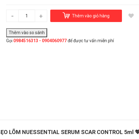
Tế bào gốc làm đầy sẹo rỗ, sẹo lõm NuEssential Serum
Scar Control 5ml
-
+
950.000₫
Thêm vào giỏ hàng
Gọi
0984516313 - 0904060977
để được tư vấn miễn phí
Đây là giải pháp trải nghiệm phát triển bởi EGANY
Chọn Mua
 SẸO LÕM NUESSENTIAL SERUM SCAR CONTROL 5ml 