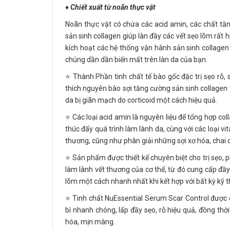
♦️
Chiết xuất từ noãn thực vật
Noãn thực vật có chứa các acid amin, các chất tăng
sản sinh collagen giúp làn đầy các vết sẹo lõm rất h
kích hoạt các hệ thống vận hành sản sinh collagen
chúng dần dần biến mất trên làn da của bạn.
⭐️ Thành Phần tinh chất tế bào gốc đặc trị sẹo rỗ
thích nguyên bào sợi tăng cường sản sinh collagen v
da bị giãn mạch do corticoid một cách hiệu quả.
⭐️ Các loại acid amin là nguyên liệu để tổng hợp col
thúc đẩy quá trình làm lành da, cùng với các loại vi
thương, cũng như phân giải những sợi xơ hóa, chai 
⭐️ Sản phẩm được thiết kế chuyên biệt cho trị sẹo, 
làm lành vết thương của cơ thể, từ đó cung cấp đầ
lõm một cách nhanh nhất khi kết hợp với bất kỳ kỹ t
⭐️ Tinh chất NuEssential Serum Scar Control được c
bì nhanh chóng, lấp đầy sẹo, rỗ hiệu quả, đồng thời
hóa, mịn màng.