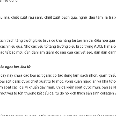
uần sử dụng.
au má, chiết xuất rau sam, chiết xuất bạch quả, nghệ, dâu tằm, lá trà 
ích thích tăng trưởng biểu bì và có khả năng tái tạo làn da, điều hòa quá 
cách hiệu quả. Nhờ các yếu tố tăng trưởng biểu bì có trong ASCE III mà c
 các tế bào mới, dần dần làm giảm độ sâu của các vết sẹo, dần dần đán
ân ngọc lan, kha tử
 cây này chứa các loại acit gallic có tác dụng làm sạch nhờn, giảm thiể
ại acit gallic được chiết xuất từ tô mộc, vọng xuân ngọc lan và kha tử c
m soát các loại vi khuẩn gây mụn. Khi đã kiểm soát được mụn, bạn sẽ 
 một yếu tố tổn thương kết cấu da, từ đó nó kích thích sản sinh collagen 