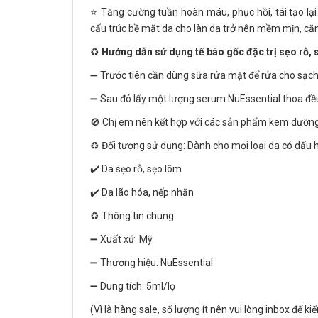
⭐️ Tăng cường tuần hoàn máu, phục hồi, tái tạo lại
cấu trúc bề mặt da cho làn da trở nên mềm mịn, că
♻️
Hướng dẫn sử dụng tế bào gốc đặc trị sẹo rỗ,
➖ Trước tiên cần dùng sữa rửa mặt để rửa cho sạch
➖ Sau đó lấy một lượng serum NuEssential thoa đều 
🚫 Chị em nên kết hợp với các sản phẩm kem dưỡng
♻️ Đối tượng sử dụng: Dành cho mọi loại da có dấu h
✔️ Da sẹo rỗ, sẹo lõm
✔️ Da lão hóa, nếp nhăn
♻️ Thông tin chung
➖ Xuất xứ: Mỹ
➖ Thương hiệu: NuEssential
➖ Dung tích: 5ml/lọ
(Vì là hàng sale, số lượng ít nên vui lòng inbox để