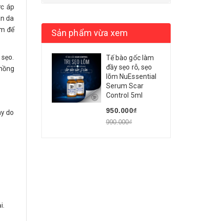
ợc áp
àn da
im để
Sản phẩm vừa xem
sẹo.
Tế bào gốc làm
đầy sẹo rỗ, sẹo
 hồng
lõm NuEssential
Serum Scar
Control 5ml
950.000₫
ay do
990.000₫
i.