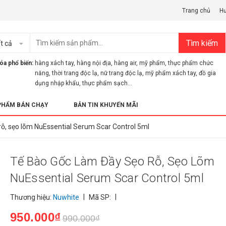
Trang chủ
H
Tìm kiếm
t cả
óa phổ biến:
hàng xách tay
,
hàng nội địa
,
hàng air
,
mỹ phẩm
,
thực phẩm chức
năng
,
thời trang độc lạ
,
nữ trang độc lạ
,
mỹ phẩm xách tay
,
đồ gia
dụng nhập khẩu
,
thực phẩm sạch...
PHẨM BÁN CHẠY
BẢN TIN KHUYẾN MÃI
rỗ, sẹo lõm NuEssential Serum Scar Control 5ml
Tế Bào Gốc Làm Đầy Sẹo Rỗ, Sẹo Lõm
NuEssential Serum Scar Control 5ml
|
|
Thương hiệu:
Nuwhite
Mã SP:
950.000₫
990.000₫