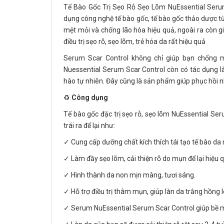
Tế Bào Gốc Trị Sẹo Rỗ Sẹo Lõm NuEssential Serum
dụng công nghệ tế bào gốc, tế bào gốc thảo dược từ 
mệt mỏi và chống lão hóa hiệu quả, ngoài ra còn g
điều trị sẹo rỗ, sẹo lõm, trẻ hóa da rất hiệu quả
Serum Scar Control không chỉ giúp bạn chống 
Nuessential Serum Scar Control còn có tác dụng là
hào tự nhiên. Đây cũng là sản phẩm giúp phục hồi n
♻️
Công dụng
Tế bào gốc đặc trị sẹo rỗ, sẹo lõm NuEssential Ser
trái ra để lại như:
✓ Cung cấp dưỡng chất kích thích tái tạo tế bào da 
✓ Làm đầy sẹo lõm, cải thiện rỗ do mụn để lại hiệu 
✓ Hình thành da non mịn màng, tươi sáng.
✓ Hỗ trợ điều trị thâm mụn, giúp làn da trắng hồng l
✓ Serum NuEssential Serum Scar Control giúp bề m