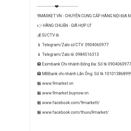
------------❤️-------------
9MARKET.VN - CHUYÊN CUNG CẤP HÀNG NỘI ĐỊA 
👉 HÀNG CHUẨN - GIÁ HỢP LÝ
💰 Sỉ/CTV ib
📱 Telegram/Zalo sỉ/CTV: 0904060977
📱 Telegram/Zalo lẻ: 0984516313
🏦 Eximbank Chi nhánh Đống Đa: Số tk 090406097
🏦 MBBank chi nhánh Lãn Ông: Số tk 10101386899
🏪 www.9market.vn
🏪 www.9market.buynow.vn
🏪 www.facebook.com/9markett/
🏪 www.facebook.com/thuvu9market/