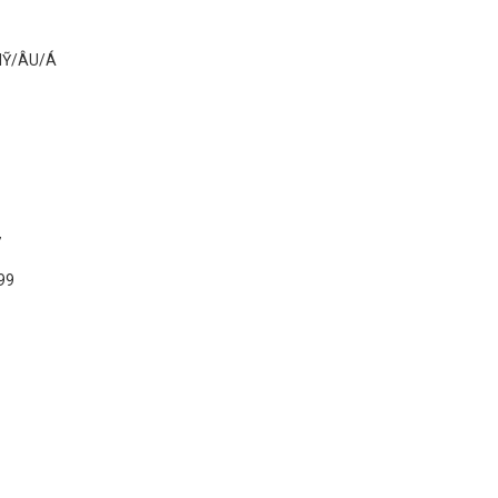
MỸ/ÂU/Á
7
99