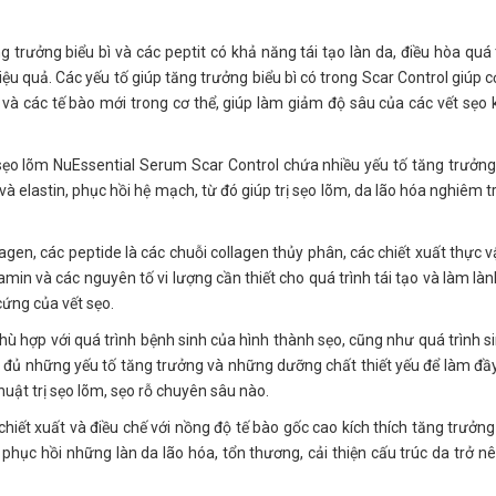
 trưởng biểu bì và các peptit có khả năng tái tạo làn da, điều hòa quá 
iệu quả. Các yếu tố giúp tăng trưởng biểu bì có trong Scar Control giúp c
 và các tế bào mới trong cơ thể, giúp làm giảm độ sâu của các vết sẹo 
, sẹo lõm NuEssential Serum Scar Control chứa nhiều yếu tố tăng trưởng
à elastin, phục hồi hệ mạch, từ đó giúp trị sẹo lõm, da lão hóa nghiêm t
lagen, các peptide là các chuỗi collagen thủy phân, các chiết xuất thực v
tamin và các nguyên tố vi lượng cần thiết cho quá trình tái tạo và làm làn
cứng của vết sẹo.
phù hợp với quá trình bệnh sinh của hình thành sẹo, cũng như quá trình si
y đủ những yếu tố tăng trưởng và những dưỡng chất thiết yếu để làm đầ
huật trị sẹo lõm, sẹo rỗ chuyên sâu nào.
hiết xuất và điều chế với nồng độ tế bào gốc cao kích thích tăng trưởng
 phục hồi những làn da lão hóa, tổn thương, cải thiện cấu trúc da trở nê