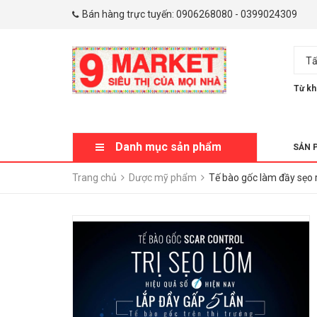
Bán hàng trực tuyến:
0906268080
-
0399024309
Tấ
Từ kh
Danh mục sản phẩm
SẢN 
Trang chủ
Dược mỹ phẩm
Tế bào gốc làm đầy sẹo 