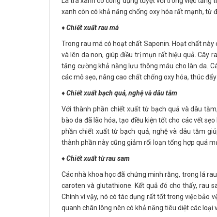
Lá trà xanh có công dụng tuyệt vời trong việc tăng tu
xanh còn có khả năng chống oxy hóa rất mạnh, từ đ
♦️
Chiết xuất rau má
Trong rau má có hoạt chất Saponin. Hoạt chất này c
và lên da non, giúp điều trị mụn rất hiệu quả. Cây
tăng cường khả năng lưu thông máu cho làn da. Cá
các mô sẹo, nâng cao chất chống oxy hóa, thúc đẩy s
♦️
Chiết xuất bạch quả, nghệ và dâu tằm
Với thành phần chiết xuất từ bạch quả và dâu tằm,
bào da đã lão hóa, tạo điều kiện tốt cho các vết sẹ
phần chiết xuất từ bạch quả, nghệ và dâu tằm giúp
thành phần này cũng giảm rối loạn tổng hợp quá mức
♦️
Chiết xuất từ rau sam
Các nhà khoa học đã chứng minh rằng, trong lá rau s
caroten và glutathione. Kết quả đó cho thấy, rau 
Chính ví vậy, nó có tác dụng rất tốt trong việc bảo 
quanh chân lông nên có khả năng tiêu diệt các loại 