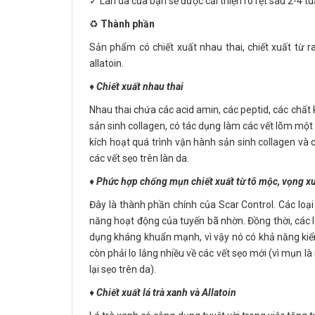
✓ Làn da của bạn sẽ được cải thiện rõ rệt sau 2-4 t
♻️
Thành phần
Sản phẩm có chiết xuất nhau thai, chiết xuất từ r
allatoin.
♦️
Chiết xuất nhau thai
Nhau thai chứa các acid amin, các peptid, các chất k
sản sinh collagen, có tác dụng làm các vết lõm một 
kích hoạt quá trình vận hành sản sinh collagen và
các vết sẹo trên làn da.
♦️
Phức hợp chống mụn chiết xuất từ tô mộc, vọng xu
Đây là thành phần chính của Scar Control. Các loại
năng hoạt động của tuyến bã nhờn. Đồng thời, các lo
dụng kháng khuẩn mạnh, vì vậy nó có khả năng kiể
còn phải lo lắng nhiều về các vết sẹo mới (vì mụn là
lại sẹo trên da).
♦️
Chiết xuất lá trà xanh và Allatoin