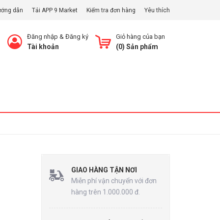
ướng dẫn
Tải APP 9 Market
Kiểm tra đơn hàng
Yêu thích
Đăng nhập
&
Đăng ký
Giỏ hàng của bạn
Tài khoản
(
0
) Sản phẩm
Xem Giỏ
GIAO HÀNG TẬN NƠI
Miễn phí vận chuyển với đơn
hàng trên 1.000.000 đ.