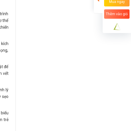
Mua ngay
trình
Thêm vào giỏ
ơ thể
khiến
 kích
rọng,
ật để
h vết
nh lý
y sẹo
 biểu
n trẻ