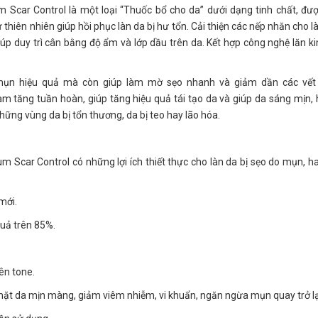
 Scar Control là một loại “Thuốc bổ cho da” dưới dạng tinh chất, đư
thiên nhiên giúp hồi phục làn da bị hư tổn. Cải thiện các nếp nhăn cho l
iúp duy trì cân bằng độ ẩm và lớp dầu trên da. Kết hợp công nghệ lăn k
mụn hiệu quả mà còn giúp làm mờ sẹo nhanh và giảm dần các vết 
m tăng tuần hoàn, giúp tăng hiệu quả tái tạo da và giúp da sáng mịn,
hững vùng da bị tổn thương, da bị teo hay lão hóa.
um Scar Control có những lợi ích thiết thực cho làn da bị sẹo do mụn, h
mới.
quả trên 85%.
ên tone.
ặt da mịn màng, giảm viêm nhiễm, vi khuẩn, ngăn ngừa mụn quay trở lạ