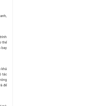
xanh,
trình
ơ thể
h bay
u khả
ó tác
không
và để