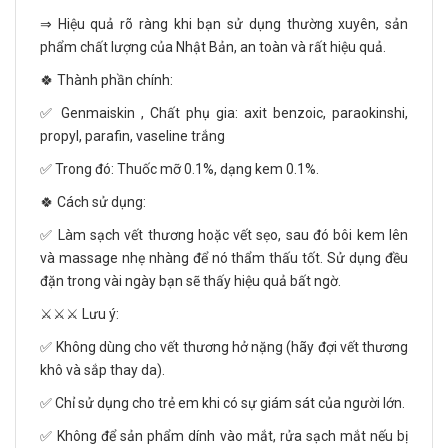
⇒ Hiệu quả rõ ràng khi bạn sử dụng thường xuyên, sản
phẩm chất lượng của Nhật Bản, an toàn và rất hiệu quả.
🍀 Thành phần chính:
✅ Genmaiskin , Chất phụ gia: axit benzoic, paraokinshi,
propyl, parafin, vaseline trắng
✅ Trong đó: Thuốc mỡ 0.1%, dạng kem 0.1%.
🍀 Cách sử dụng:
✅ Làm sạch vết thương hoặc vết sẹo, sau đó bôi kem lên
và massage nhẹ nhàng để nó thẩm thấu tốt. Sử dụng đều
đặn trong vài ngày bạn sẽ thấy hiệu quả bất ngờ.
⚔️⚔️⚔️ Lưu ý:
✅ Không dùng cho vết thương hở nặng (hãy đợi vết thương
khô và sắp thay da).
✅ Chỉ sử dụng cho trẻ em khi có sự giám sát của người lớn.
✅ Không để sản phẩm dính vào mắt, rửa sạch mắt nếu bị