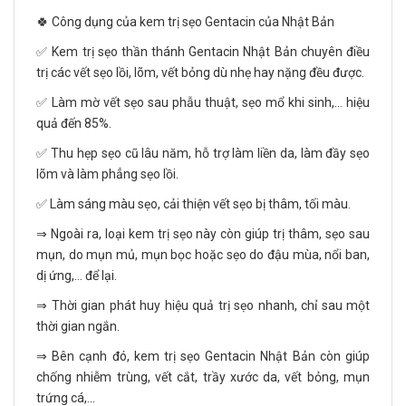
🍀 Công dụng của kem trị sẹo Gentacin của Nhật Bản
✅ Kem trị sẹo thần thánh Gentacin Nhật Bản chuyên điều
trị các vết sẹo lồi, lõm, vết bỏng dù nhẹ hay nặng đều được.
✅ Làm mờ vết sẹo sau phẫu thuật, sẹo mổ khi sinh,… hiệu
quả đến 85%.
✅ Thu hẹp sẹo cũ lâu năm, hỗ trợ làm liền da, làm đầy sẹo
lõm và làm phẳng sẹo lồi.
✅ Làm sáng màu sẹo, cải thiện vết sẹo bị thâm, tối màu.
⇒ Ngoài ra, loại kem trị sẹo này còn giúp trị thâm, sẹo sau
mụn, do mụn mủ, mụn bọc hoặc sẹo do đậu mùa, nổi ban,
dị ứng,… để lại.
⇒ Thời gian phát huy hiệu quả trị sẹo nhanh, chỉ sau một
thời gian ngắn.
⇒ Bên cạnh đó, kem trị sẹo Gentacin Nhật Bản còn giúp
chống nhiễm trùng, vết cắt, trầy xước da, vết bỏng, mụn
trứng cá,...