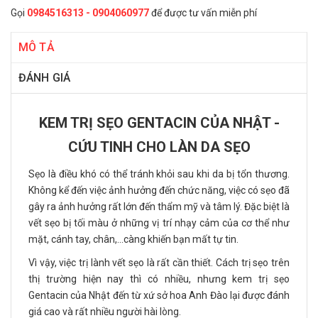
Gọi
0984516313 - 0904060977
để được tư vấn miễn phí
MÔ TẢ
ĐÁNH GIÁ
KEM TRỊ SẸO GENTACIN CỦA NHẬT -
CỨU TINH CHO LÀN DA SẸO
Sẹo là điều khó có thể tránh khỏi sau khi da bị tổn thương.
Không kể đến việc ảnh hưởng đến chức năng, việc có sẹo đã
gây ra ảnh hưởng rất lớn đến thẩm mỹ và tâm lý. Đặc biệt là
vết sẹo bị tối màu ở những vị trí nhạy cảm của cơ thể như
mặt, cánh tay, chân,…càng khiến bạn mất tự tin.
Vì vậy, việc trị lành vết sẹo là rất cần thiết. Cách trị sẹo trên
thị trường hiện nay thì có nhiều, nhưng kem trị sẹo
Gentacin của Nhật đến từ xứ sở hoa Anh Đào lại được đánh
giá cao và rất nhiều người hài lòng.