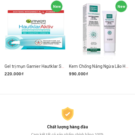
New
New
Gel trị mụn Garnier Hautklar SOS Anti Pickel Stift 10ml
Kem Chống Nắng Ngừa Lão Hóa, Nám Da MartiDerm
220.000₫
990.000₫
Chất lượng hàng đầu
Cam kết tất cả sản phẩm chính hãng 100%