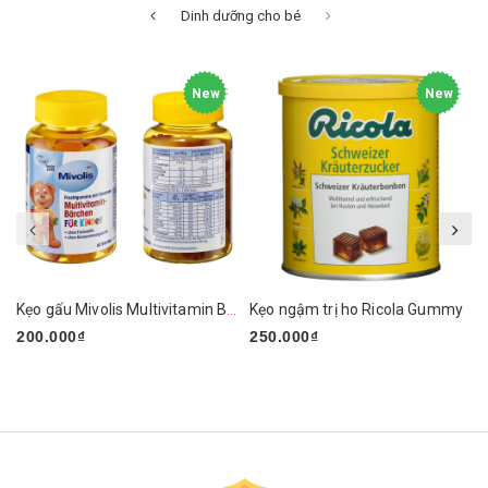
Dinh dưỡng cho bé
New
New
Kẹo gấu Mivolis Multivitamin Barchen của Đức
Kẹo ngậm trị ho Ricola Gummy
200.000₫
250.000₫