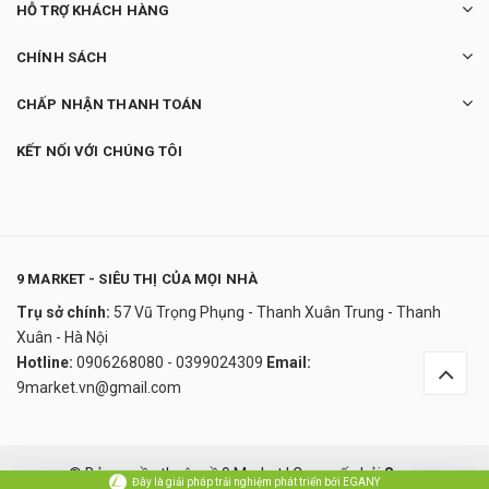
HỖ TRỢ KHÁCH HÀNG
CHÍNH SÁCH
CHẤP NHẬN THANH TOÁN
KẾT NỐI VỚI CHÚNG TÔI
9 MARKET - SIÊU THỊ CỦA MỌI NHÀ
Trụ sở chính:
57 Vũ Trọng Phụng - Thanh Xuân Trung - Thanh
Xuân - Hà Nội
Hotline:
0906268080 - 0399024309
Email:
9market.vn@gmail.com
© Bản quyền thuộc về 9 Market
|
Cung cấp bởi
Sapo
Đây là giải pháp trải nghiệm phát triển bởi EGANY