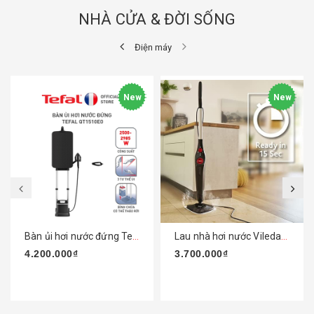
NHÀ CỬA & ĐỜI SỐNG
Điện máy
New
New
Bàn ủi hơi nước đứng Tefal Ixeo Plus QT1510E0 2980W
Lau nhà hơi nước Vileda Steam PLUS XXL
4.200.000₫
3.700.000₫