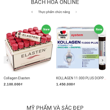
BÁCH HÓA ONLINE
Thực phẩm chức năng
New
New
Collagen Elasten
KOLLAGEN 11.000 PLUS DOPPELHERZ XƯƠNG KHỚP - COLLAGEN THUỶ PHÂN DẠNG NƯỚC
2.100.000₫
1.450.000₫
MỸ PHẨM VÀ SẮC ĐẸP