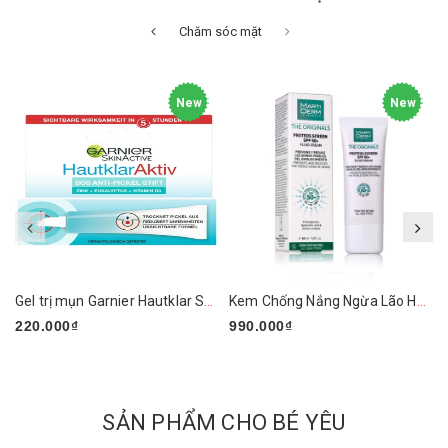
Chăm sóc mặt
New
New
Gel trị mụn Garnier Hautklar SOS Anti Pickel Stift 10ml
Kem Chống Nắng Ngừa Lão Hóa, Nám Da MartiDerm
220.000₫
990.000₫
SẢN PHẨM CHO BÉ YÊU