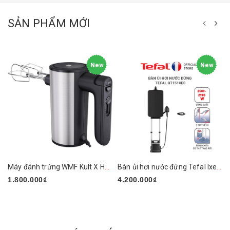
SẢN PHẨM MỚI
New
New
Máy đánh trứng WMF Kult X Handmixer Edition
Bàn ủi hơi nước đứng Tefal Ixeo Plus QT1510E0 2980W
1.800.000₫
4.200.000₫