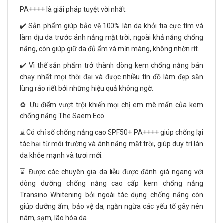
PA++++ là giải pháp tuyệt vời nhất.
✔️ Sản phẩm giúp bảo vệ 100% làn da khỏi tia cực tím và
làm dịu da trước ánh nắng mặt trời, ngoài khả năng chống
nắng, còn giúp giữ da đủ ẩm và mịn màng, không nhờn rít.
✔️ Vì thế sản phẩm trở thành dòng kem chống nắng bán
chạy nhất mọi thời đại và được nhiều tín đồ làm đẹp săn
lùng ráo riết bởi những hiệu quả không ngờ.
♻️ Ưu điểm vượt trội khiến mọi chị em mê mẩn của kem
chống nắng The Saem Eco
⌛ Có chỉ số chống nắng cao SPF50+ PA++++ giúp chống lại
tác hại từ môi trường và ánh nắng mặt trời, giúp duy trì làn
da khỏe mạnh và tươi mới.
⌛ Được các chuyên gia da liễu được đánh giá ngang với
dòng dưỡng chống nắng cao cấp kem chống nắng
Transino Whitening bởi ngoài tác dụng chống nắng còn
giúp dưỡng ẩm, bảo vệ da, ngăn ngừa các yếu tố gây nên
nám, sạm, lão hóa da