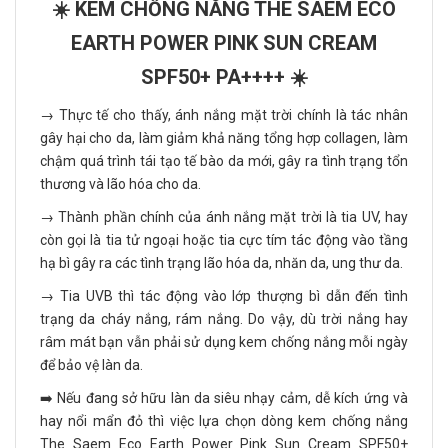
☀️ KEM CHỐNG NẮNG THE SAEM ECO
EARTH POWER PINK SUN CREAM
SPF50+ PA++++ ☀️
→ Thực tế cho thấy, ánh nắng mặt trời chính là tác nhân
gây hại cho da, làm giảm khả năng tổng hợp collagen, làm
chậm quá trình tái tạo tế bào da mới, gây ra tình trạng tổn
thương và lão hóa cho da.
→ Thành phần chính của ánh nắng mặt trời là tia UV, hay
còn gọi là tia tử ngoại hoặc tia cực tím tác động vào tầng
hạ bì gây ra các tình trạng lão hóa da, nhăn da, ung thư da.
→ Tia UVB thì tác động vào lớp thượng bì dẫn đến tình
trạng da cháy nắng, rám nắng. Do vậy, dù trời nắng hay
râm mát bạn vẫn phải sử dụng kem chống nắng mỗi ngày
để bảo vệ làn da.
➡️ Nếu đang sở hữu làn da siêu nhạy cảm, dễ kích ứng và
hay nổi mẩn đỏ thì việc lựa chọn dòng kem chống nắng
The Saem Eco Earth Power Pink Sun Cream SPF50+