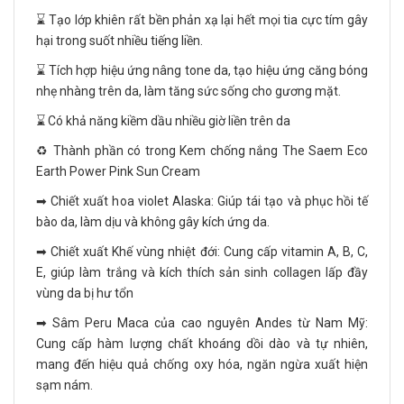
⌛ Tạo lớp khiên rất bền phản xạ lại hết mọi tia cực tím gây
hại trong suốt nhiều tiếng liền.
⌛ Tích hợp hiệu ứng nâng tone da, tạo hiệu ứng căng bóng
nhẹ nhàng trên da, làm tăng sức sống cho gương mặt.
⌛ Có khả năng kiềm dầu nhiều giờ liền trên da
♻️ Thành phần có trong Kem chống nắng The Saem Eco
Earth Power Pink Sun Cream
➡ Chiết xuất hoa violet Alaska: Giúp tái tạo và phục hồi tế
bào da, làm dịu và không gây kích ứng da.
➡ Chiết xuất Khế vùng nhiệt đới: Cung cấp vitamin A, B, C,
E, giúp làm trắng và kích thích sản sinh collagen lấp đầy
vùng da bị hư tổn
➡ Sâm Peru Maca của cao nguyên Andes từ Nam Mỹ:
Cung cấp hàm lượng chất khoáng dồi dào và tự nhiên,
mang đến hiệu quả chống oxy hóa, ngăn ngừa xuất hiện
sạm nám.