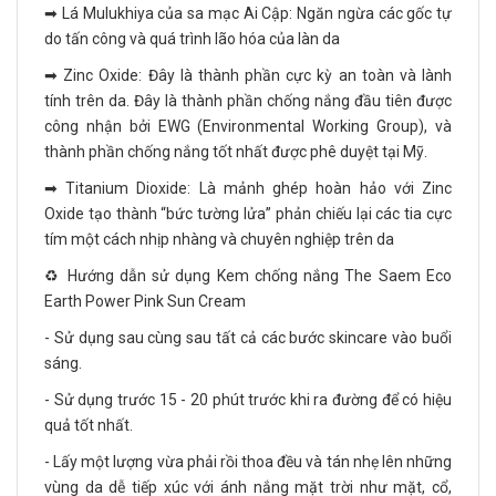
➡ Lá Mulukhiya của sa mạc Ai Cập: Ngăn ngừa các gốc tự
do tấn công và quá trình lão hóa của làn da
➡ Zinc Oxide: Đây là thành phần cực kỳ an toàn và lành
tính trên da. Đây là thành phần chống nắng đầu tiên được
công nhận bởi EWG (Environmental Working Group), và
thành phần chống nắng tốt nhất được phê duyệt tại Mỹ.
➡ Titanium Dioxide: Là mảnh ghép hoàn hảo với Zinc
Oxide tạo thành “bức tường lửa” phản chiếu lại các tia cực
tím một cách nhịp nhàng và chuyên nghiệp trên da
♻️ Hướng dẫn sử dụng Kem chống nắng The Saem Eco
Earth Power Pink Sun Cream
- Sử dụng sau cùng sau tất cả các bước skincare vào buổi
sáng.
- Sử dụng trước 15 - 20 phút trước khi ra đường để có hiệu
quả tốt nhất.
- Lấy một lượng vừa phải rồi thoa đều và tán nhẹ lên những
vùng da dễ tiếp xúc với ánh nắng mặt trời như mặt, cổ,