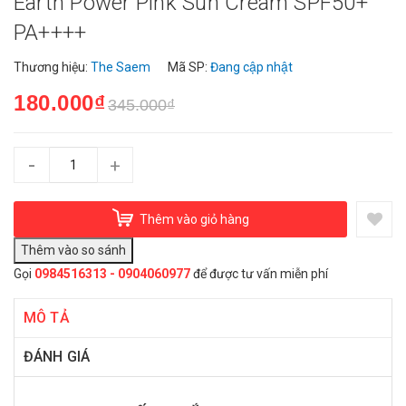
Earth Power Pink Sun Cream SPF50+
PA++++
Thương hiệu:
The Saem
Mã SP:
Đang cập nhật
180.000₫
345.000₫
-
+
Thêm vào giỏ hàng
Gọi
0984516313 - 0904060977
để được tư vấn miễn phí
MÔ TẢ
ĐÁNH GIÁ