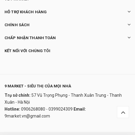
HỖ TRỢ KHÁCH HÀNG
CHÍNH SÁCH
CHẤP NHẬN THANH TOÁN
KẾT NỐI VỚI CHÚNG TÔI
9 MARKET - SIÊU THỊ CỦA MỌI NHÀ
Trụ sở chính:
57 Vũ Trọng Phụng - Thanh Xuân Trung - Thanh
Bổ phổi Мунал - Phục hồi phổi sau F0
Xuân - Hà Nội
990.000₫
Hotline:
0906268080 - 0399024309
Email:
undefined
9market.vn@gmail.com