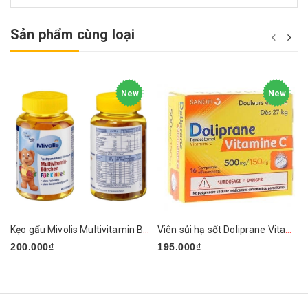
Sản phẩm cùng loại
New
New
Kẹo gấu Mivolis Multivitamin Barchen của Đức
Viên sủi hạ sốt Doliprane Vitamin C 500mg/150mg
200.000₫
195.000₫