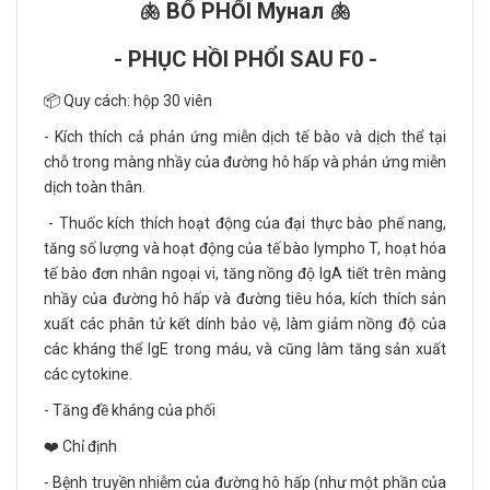
🫁 BỔ PHỔI Мунал 🫁
- PHỤC HỒI PHỔI SAU F0 -
📦 Quy cách: hộp 30 viên
- Kích thích cả phản ứng miễn dịch tế bào và dịch thể tại
chỗ trong màng nhầy của đường hô hấp và phản ứng miễn
dịch toàn thân.
- Thuốc kích thích hoạt động của đại thực bào phế nang,
tăng số lượng và hoạt động của tế bào lympho T, hoạt hóa
tế bào đơn nhân ngoại vi, tăng nồng độ IgA tiết trên màng
nhầy của đường hô hấp và đường tiêu hóa, kích thích sản
xuất các phân tử kết dính bảo vệ, làm giảm nồng độ của
các kháng thể IgE trong máu, và cũng làm tăng sản xuất
các cytokine.
- Tăng đề kháng của phối
❤️ Chỉ định
- Bệnh truyền nhiễm của đường hô hấp (như một phần của