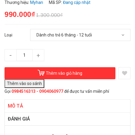
Thương hiệu:
Myhan
Mã SP:
Đang cập nhật
990.000₫
1.300.000₫
Loại
-
+
Thêm vào giỏ hàng
Gọi
0984516313 - 0904060977
để được tư vấn miễn phí
MÔ TẢ
ĐÁNH GIÁ