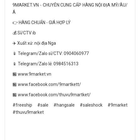
9MARKET.VN - CHUYÊN CUNG CẤP HÀNG NỘI ĐỊA MỸ/ÂU/
Á
👉 HÀNG CHUẨN - GIÁ HỢP LÝ
💰 Sỉ/CTV ib
✈️ Xuất xứ: nội địa Nga
📱 Telegram/Zalo sỉ/CTV: 0904060977
📱 Telegram/Zalo lẻ: 0984516313
🏪 www.9market.vn
🏪 www.facebook.com/9martkett/
🏪 www.facebook.com/thuvu9martket/
#freeship #sale #hangsale #saleshock #9market
#thuvu9market