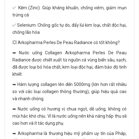
✅ Kẽm (Zinc): Giúp kháng khuẩn, chống viêm, giảm mụn
trứng cá
✅ Selenium: Chống gốc tự do, đẩy lùi kim loại, chất độc hại,
chống lão hóa
💥 Arkopharma Perles De Peau Radiance có tốt không?
➥ Nước uống Collagen Arkopharma Perles De Peau
Radiance được chiết xuất từ nguồn cá vùng biển sâu, sạch,
đã được loại bỏ hóa chất, kim loại độc hại, đảm bảo độ tinh
khiết.
➥ Hàm lượng collagen lên đến 5000mg (lớn hơn rất nhiều
so với các loại collagen thông thường), giúp hiệu quả cao
và nhanh chóng.
➥ Nước uống có hương vị chua ngọt, dễ uống, không có
mùi hắc khó chịu. Vì là nước uống nên khả năng hấp thu sẽ
cao hơn và ít tác dụng phụ.
➥ Arkopharma là thương hiệu mỹ phẩm uy tín của Pháp,