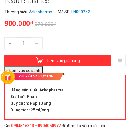
Peau Radiance
Thương hiệu:
Arkopharma
Mã SP:
LN000252
900.000₫
970.000₫
-
+
Thêm vào giỏ hàng
KHUYẾN MÃI CỰC LỚN
Hãng sản xuất: Arkopharma
Xuất xứ: Pháp
Quy cách: Hộp 10 ống
Dung tích: 25ml/ống
Gọi
0984516313 - 0904060977
để được tư vấn miễn phí