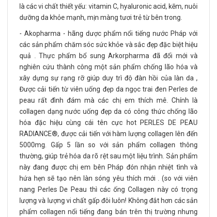
là các vi chất thiết yếu: vitamin C, hyaluronic acid, kẽm, nuôi
dưỡng da khỏe mạnh, mịn màng tươi trẻ từ bên trong.
- Akopharma - hãng dược phẩm nổi tiếng nước Pháp với
các sản phẩm chăm sóc sức khỏe và sắc đẹp đặc biệt hiệu
quả . Thực phẩm bổ sung Arkorpharma đã đổi mới và
nghiên cứu thành công một sản phẩm chống lão hóa và
xây dựng sự rạng rỡ giúp duy trì độ đàn hồi của làn da ,
Được cải tiến từ viên uống đẹp da ngọc trai đen Perles de
peau rất đình đám mà các chị em thích mê. Chính là
collagen dạng nước uống đẹp da có công thức chống lão
hóa đặc hiệu cùng cái tên cực hot PERLES DE PEAU
RADIANCE®, được cải tiến với hàm lượng collagen lên đến
5000mg. Gấp 5 lần so với sản phẩm collagen thông
thường, giúp trẻ hóa da rõ rệt sau một liệu trình. Sản phẩm
này đang được chị em bên Pháp đón nhận nhiệt tình và
hứa hẹn sẽ tạo nên làn sóng yêu thích mới . (so với viên
nang Perles De Peau thì các ống Collagen này có trọng
lượng và lượng vi chất gấp đôi luôn! Không đắt hơn các sản
phẩm collagen nổi tiếng đang bán trên thị trường nhưng