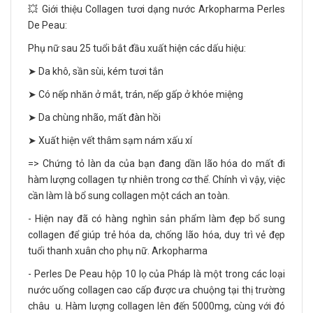
💥 Giới thiệu Collagen tươi dạng nước Arkopharma Perles
De Peau:
Phụ nữ sau 25 tuổi bắt đầu xuất hiện các dấu hiệu:
➤ Da khô, sần sùi, kém tươi tắn
➤ Có nếp nhăn ở mắt, trán, nếp gấp ở khóe miệng
➤ Da chùng nhão, mất đàn hồi
➤ Xuất hiện vết thâm sạm nám xấu xí
=> Chứng tỏ làn da của bạn đang dần lão hóa do mất đi
hàm lượng collagen tự nhiên trong cơ thể. Chính vì vậy, việc
cần làm là bổ sung collagen một cách an toàn.
- Hiện nay đã có hàng nghìn sản phẩm làm đẹp bổ sung
collagen để giúp trẻ hóa da, chống lão hóa, duy trì vẻ đẹp
tuổi thanh xuân cho phụ nữ. Arkopharma
- Perles De Peau hộp 10 lọ của Pháp là một trong các loại
nước uống collagen cao cấp được ưa chuộng tại thị trường
châu u. Hàm lượng collagen lên đến 5000mg, cùng với đó