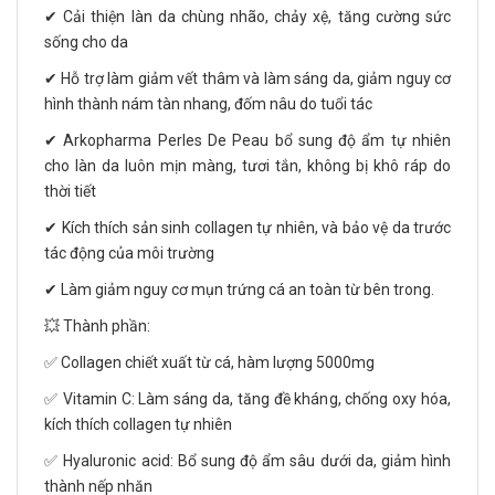
✔ Cải thiện làn da chùng nhão, chảy xệ, tăng cường sức
sống cho da
✔ Hỗ trợ làm giảm vết thâm và làm sáng da, giảm nguy cơ
hình thành nám tàn nhang, đốm nâu do tuổi tác
✔ Arkopharma Perles De Peau bổ sung độ ẩm tự nhiên
cho làn da luôn mịn màng, tươi tắn, không bị khô ráp do
thời tiết
✔ Kích thích sản sinh collagen tự nhiên, và bảo vệ da trước
tác động của môi trường
✔ Làm giảm nguy cơ mụn trứng cá an toàn từ bên trong.
💥 Thành phần:
✅ Collagen chiết xuất từ cá, hàm lượng 5000mg
✅ Vitamin C: Làm sáng da, tăng đề kháng, chống oxy hóa,
kích thích collagen tự nhiên
✅ Hyaluronic acid: Bổ sung độ ẩm sâu dưới da, giảm hình
thành nếp nhăn