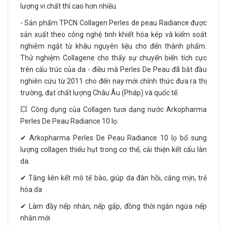
lượng vi chất thì cao hơn nhiều.
- Sản phẩm TPCN Collagen Perles de peau Radiance được
sản xuất theo công nghệ tinh khiết hóa kép và kiểm soát
nghiêm ngặt từ khâu nguyên liệu cho đến thành phẩm.
Thử nghiệm Collagene cho thấy sự chuyển biến tích cực
trên cấu trúc của da - điều mà Perles De Peau đã bắt đầu
nghiên cứu từ 2011 cho đến nay mới chính thức đưa ra thị
trường, đạt chất lượng Châu Âu (Pháp) và quốc tế.
💥 Công dụng của Collagen tươi dạng nước Arkopharma
Perles De Peau Radiance 10 lọ:
✔ Arkopharma Perles De Peau Radiance 10 lọ bổ sung
lượng collagen thiếu hụt trong cơ thể, cải thiện kết cấu làn
da.
✔ Tăng liên kết mô tế bào, giúp da đàn hồi, căng mịn, trẻ
hóa da
✔ Làm đầy nếp nhăn, nếp gấp, đồng thời ngăn ngừa nếp
nhăn mới