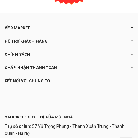
VỀ 9 MARKET
HỖ TRỢ KHÁCH HÀNG
CHÍNH SÁCH
CHẤP NHẬN THANH TOÁN
KẾT NỐI VỚI CHÚNG TÔI
9 MARKET - SIÊU THỊ CỦA MỌI NHÀ
Trụ sở chính:
57 Vũ Trọng Phụng - Thanh Xuân Trung - Thanh
Collagen tươi Arkopharma Perles De Peau
Xuân - Hà Nội