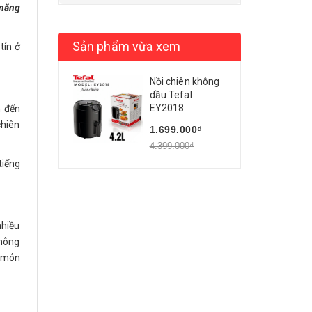
 năng
Sản phẩm vừa xem
tín ở
Nồi chiên không
dầu Tefal
EY2018
n đến
chiên
1.699.000₫
4.399.000₫
tiếng
nhiều
không
g món