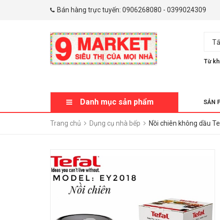
Bán hàng trực tuyến:
0906268080
-
0399024309
Tấ
Từ kh
Danh mục sản phẩm
SẢN 
Trang chủ
Dụng cụ nhà bếp
Nồi chiên không dầu T