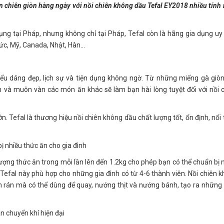
chiên giòn hàng ngày với nồi chiên không dầu Tefal EY2018 nhiều tính
ụng tại Pháp, nhưng không chỉ tại Pháp, Tefal còn là hãng gia dụng uy 
 Đức, Mỹ, Canada, Nhật, Hàn…
ểu dáng đẹp, lịch sự và tiện dụng không ngờ. Từ những miếng gà giò
n và muôn vàn các món ăn khác sẽ làm bạn hài lòng tuyệt đối với nồi 
n. Tefal là thương hiệu nồi chiên không dầu chất lượng tốt, ổn định, nổi 
ị nhiều thức ăn cho gia đình
 lượng thức ăn trong mỗi lần lên đến 1.2kg cho phép bạn có thể chuẩn bị 
 Tefal này phù hợp cho những gia đình có từ 4-6 thành viên. Nồi chiên 
n rán mà có thể dùng để quay, nướng thịt và nướng bánh, tạo ra nhữn
n chuyển khí hiện đại