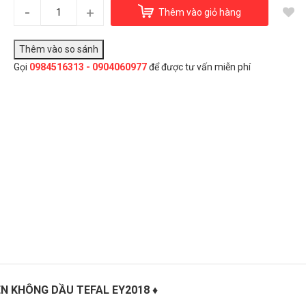
Nồi chiên không dầu Tefal EY2018
-
+
Thêm vào giỏ hàng
1.699.000₫
Gọi
0984516313 - 0904060977
để được tư vấn miễn phí
Đây là giải pháp trải nghiệm phát triển bởi EGANY
Chọn Mua
IÊN KHÔNG DẦU TEFAL EY2018 ♦️