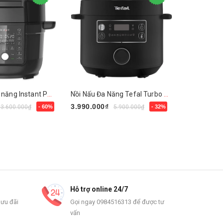
Nồi áp suất đa năng Instant Pot 13 in 1
Nồi Nấu Đa Năng Tefal Turbo Cuisine CY754830
Máy ép ch
3.990.000₫
10.990.00
13.600.000₫
- 60%
5.900.000₫
- 32%
- 31%
Mua ngay
Chọn sản
Hỗ trợ online 24/7
 ưu đãi
Gọi ngay 0984516313 để được tư
vấn