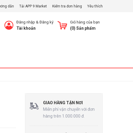
ướng dẫn
Tải APP 9 Market
Kiểm tra đơn hàng
Yêu thích
Đăng nhập
&
Đăng ký
Giỏ hàng của bạn
Tài khoản
(
0
) Sản phẩm
Xem Giỏ
GIAO HÀNG TẬN NƠI
Miễn phí vận chuyển với đơn
hàng trên 1.000.000 đ.