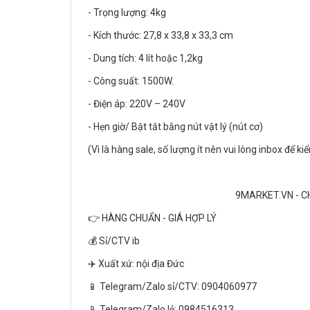
- Trọng lượng: 4kg
- Kích thước: 27,8 x 33,8 x 33,3 cm
- Dung tích: 4 lít hoặc 1,2kg
- Công suất: 1500W.
- Điện áp: 220V – 240V
- Hẹn giờ/ Bật tắt bằng nút vật lý (nút cơ)
(Vì là hàng sale, số lượng ít nên vui lòng inbox để
9MARKET.VN - C
👉 HÀNG CHUẨN - GIÁ HỢP LÝ
💰 Sỉ/CTV ib
✈️ Xuất xứ: nội địa Đức
📱 Telegram/Zalo sỉ/CTV: 0904060977
📱 Telegram/Zalo lẻ: 0984516313