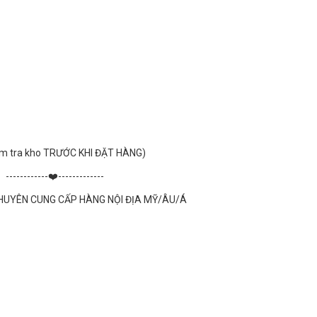
 kiểm tra kho TRƯỚC KHI ĐẶT HÀNG)
------------❤️-------------
HUYÊN CUNG CẤP HÀNG NỘI ĐỊA MỸ/ÂU/Á