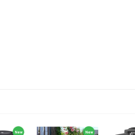
New
New