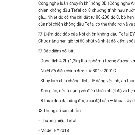
Công nghệ luân chuyển khí nóng 3D (Công nghệ Air 
chiên không dầu Tefal có 8 chương trình nấu nướng 
gà,... Nhiệt độ có thể cài đặt từ 80-200 độ C, bộ h
của nồi chiên không dầu Tefal có thể tháo rời và vệ 
💥 Điểm độc đáo của Nồi chiên không dầu Tefal EY
Chức năng hẹn giờ tới 60 phút và nhiệt độ kiểm soát
💥 Đặc điểm nổi bật
- Dung tích 4,2L (1,2kg thực phẩm ) tương đương vớ
- Nhiệt độ điều chỉnh được từ 80° ~ 200° C.
- Khay làm chín chống dính, dễ dàng vệ sinh, an toà
- Đơn giản, dễ sử dụng với điều khiển nhiệt độ và h
- 8 thực đơn đa năng được cài đặt sẵn — khoai tây c
♻️ Thông số sản phẩm
- Thương hiệu: Tefal
- Model: EY2018