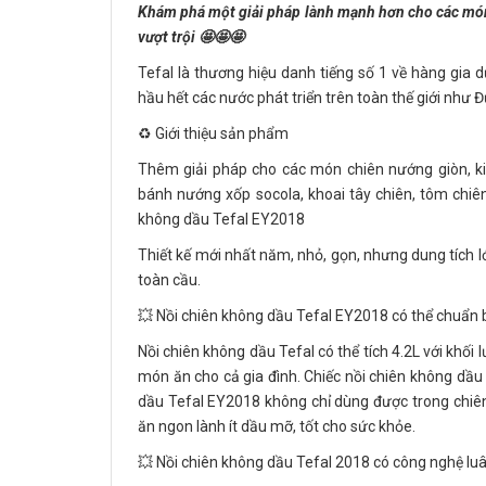
Khám phá một giải pháp lành mạnh hơn cho các món 
vượt trội 🤩🤩🤩
Tefal là thương hiệu danh tiếng số 1 về hàng gia d
hầu hết các nước phát triển trên toàn thế giới như
♻️ Giới thiệu sản phẩm
Thêm giải pháp cho các món chiên nướng giòn, ki
bánh nướng xốp socola, khoai tây chiên, tôm chiê
không dầu Tefal EY2018
Thiết kế mới nhất năm, nhỏ, gọn, nhưng dung tích lớ
toàn cầu.
💥 Nồi chiên không dầu Tefal EY2018 có thể chuẩn b
Nồi chiên không dầu Tefal có thể tích 4.2L với khối
món ăn cho cả gia đình. Chiếc nồi chiên không dầu
dầu Tefal EY2018 không chỉ dùng được trong chiê
ăn ngon lành ít dầu mỡ, tốt cho sức khỏe.
💥 Nồi chiên không dầu Tefal 2018 có công nghệ luâ