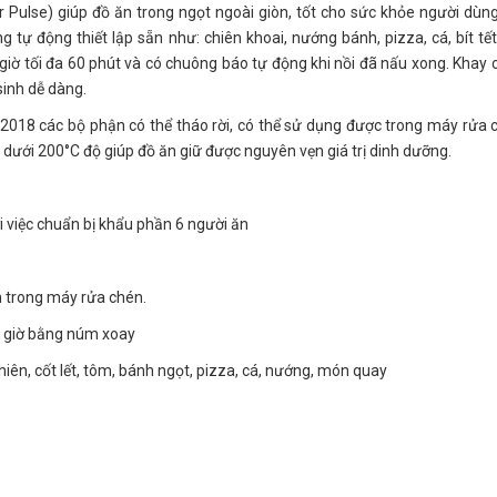
Pulse) giúp đồ ăn trong ngọt ngoài giòn, tốt cho sức khỏe người dùng
tự động thiết lập sẵn như: chiên khoai, nướng bánh, pizza, cá, bít tết,
ẹn giờ tối đa 60 phút và có chuông báo tự động khi nồi đã nấu xong. Khay 
sinh dễ dàng.
2018 các bộ phận có thể tháo rời, có thể sử dụng được trong máy rửa 
 dưới 200°C độ giúp đồ ăn giữ được nguyên vẹn giá trị dinh dưỡng.
i việc chuẩn bị khẩu phần 6 người ăn
n trong máy rửa chén.
ẹn giờ bằng núm xoay
hiên, cốt lết, tôm, bánh ngọt, pizza, cá, nướng, món quay