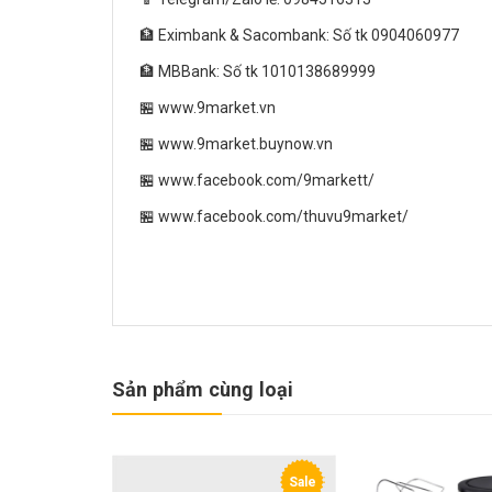
🏦 Eximbank & Sacombank: Số tk 0904060977
🏦 MBBank: Số tk 1010138689999
🏪 www.9market.vn
🏪 www.9market.buynow.vn
🏪 www.facebook.com/9markett/
🏪 www.facebook.com/thuvu9market/
Sản phẩm cùng loại
Sale