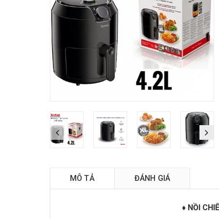
MÔ TẢ
ĐÁNH GIÁ
♦️ NỒI CH