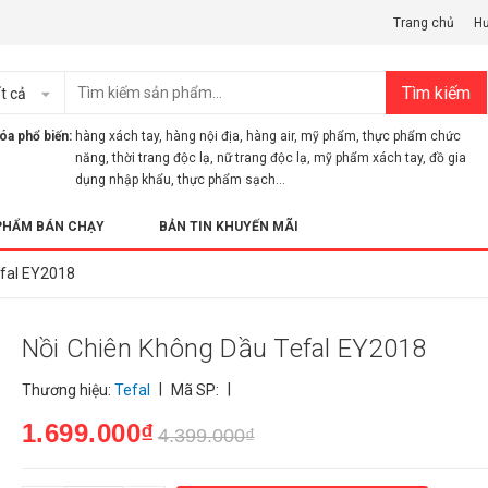
Trang chủ
H
Tìm kiếm
t cả
óa phổ biến:
hàng xách tay
,
hàng nội địa
,
hàng air
,
mỹ phẩm
,
thực phẩm chức
năng
,
thời trang độc lạ
,
nữ trang độc lạ
,
mỹ phẩm xách tay
,
đồ gia
dụng nhập khẩu
,
thực phẩm sạch...
PHẨM BÁN CHẠY
BẢN TIN KHUYẾN MÃI
efal EY2018
Nồi Chiên Không Dầu Tefal EY2018
|
|
Thương hiệu:
Tefal
Mã SP:
1.699.000₫
4.399.000₫