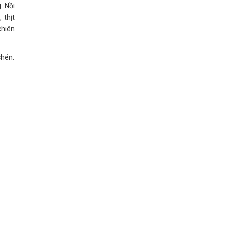
. Nồi
 thịt
chiên
chén.