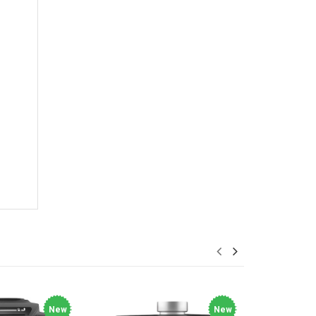
New
New