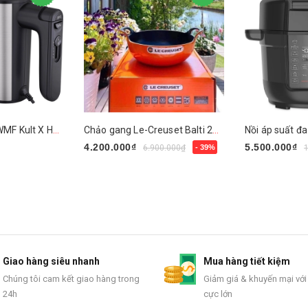
Máy đánh trứng WMF Kult X Handmixer Edition
Chảo gang Le-Creuset Balti 24cm
4.200.000₫
5.500.000₫
6.900.000₫
- 39%
Mua ngay
Mua ngay
Giao hàng siêu nhanh
Mua hàng tiết kiệm
Chúng tôi cam kết giao hàng trong
Giảm giá & khuyến mại với
24h
cực lớn