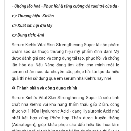
- Chống lão hoá - Phục hồi & tăng cường độ tươi trẻ của da -
👉 Thương hiệu: Kielh's
👉 Xuất xứ: nội địa Mỹ
👉 Dung tích: 4ml
Serum Kiehls Vital Skin-Strengthening Super là sản phẩm
chăm sóc da thuộc thương hiệu mỹ phẩm đình đám Mỹ
được đánh giá cao về công dụng tái tạo, phục hồi và chống
lão hóa da. Nếu Nàng đang tìm kiếm cho mình một lọ
serum chăm sóc da chuyên sâu, phục hồi tái tạo da hiệu
quả thì nên sử dụng qua em serum nhà Kiehl’s này nhé.
♻️ Thành phần và công dụng chính
Serum Kiehl’s Vital Skin-Strengthening Super là siêu tinh
chất nhà Kiehl’s với khả năng thẩm thấu gấp 2 lần, công
thức với 11kDa Hyaluronic Acid - dạng Hyaluronic Acid nhỏ
nhất kết hợp cùng Phức hợp Thảo dược truyền thống
(Adaptogen), giúp khắc phục các dấu hiệu lão hóa làm