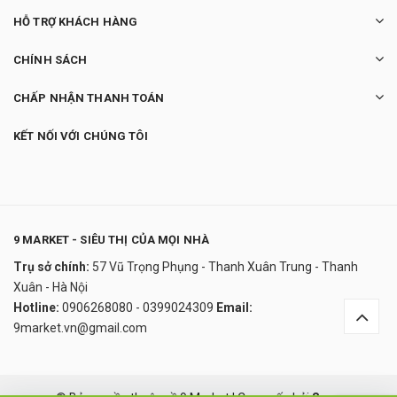
HỖ TRỢ KHÁCH HÀNG
CHÍNH SÁCH
CHẤP NHẬN THANH TOÁN
KẾT NỐI VỚI CHÚNG TÔI
9 MARKET - SIÊU THỊ CỦA MỌI NHÀ
Trụ sở chính:
57 Vũ Trọng Phụng - Thanh Xuân Trung - Thanh
Serum Kielh's Vital Skin-Strenthening Super
Xuân - Hà Nội
150.000₫
Hotline:
0906268080 - 0399024309
Email:
undefined
9market.vn@gmail.com
Đây là giải pháp trải nghiệm phát triển bởi EGANY