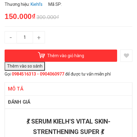
Thương hiệu:
Kiehl’s
Mã SP:
150.000₫
300.000₫
-
+
Thêm vào giỏ hàng
Gọi
0984516313 - 0904060977
để được tư vấn miễn phí
MÔ TẢ
ĐÁNH GIÁ
💃 SERUM KIELH'S VITAL SKIN-
STRENTHENING SUPER 💃