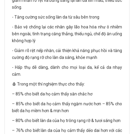
giảm nhăn rõ rệt và bừng sáng lại làn da xỉn màu, thiếu sức
sống.
- Tăng cường sức sống làn da từ sâu bên trong
- Bảo vệ chống lại các nhân gây lão hoa hóa như ô nhiễm
bên ngoài, tình trạng căng thẳng, thiếu ngủ, chế độ ăn uống
không hợp lý
- Giảm rõ rệt nếp nhăn, cải thiện khả năng phục hồi và tăng
cường độ rạng rỡ cho làn da sáng, khỏe mạnh
- Hấp thụ dễ dàng, dành cho mọi loại da, kể cả da nhạy
cảm.
🩸 Trong một thí nghiệm thực cho thấy:
– 85% cho biết da họ cảm thấy săn chắc hơ
– 85% cho biết da họ cảm thấy ngậm nước hơn – 85% cho
biết da họ mềm hơn & mịn hơn
– 80% cho biết làn da của họ trông rạng rỡ & tươi sáng hơn
– 76% cho biết làn da của họ cảm thấy dẻo dai hơn với các