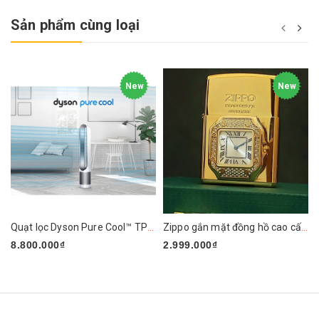
Sản phẩm cùng loại
New
New
Quạt lọc Dyson Pure Cool™ TP01 (Trắng/Bạc)
Zippo gắn mặt đồng hồ cao cấp ZN295
8.800.000₫
2.999.000₫