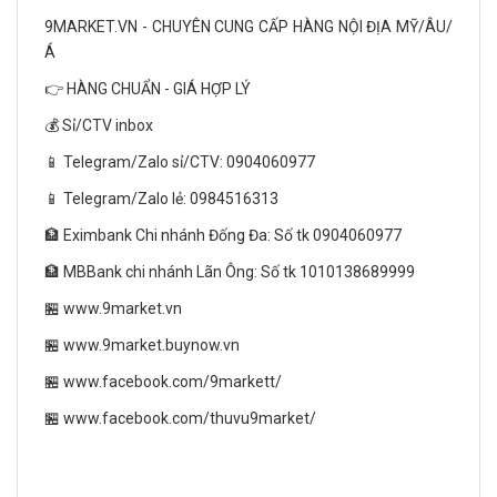
9MARKET.VN - CHUYÊN CUNG CẤP HÀNG NỘI ĐỊA MỸ/ÂU/
Á
👉 HÀNG CHUẨN - GIÁ HỢP LÝ
💰 Sỉ/CTV inbox
📱 Telegram/Zalo sỉ/CTV: 0904060977
📱 Telegram/Zalo lẻ: 0984516313
🏦 Eximbank Chi nhánh Đống Đa: Số tk 0904060977
🏦 MBBank chi nhánh Lãn Ông: Số tk 1010138689999
🏪 www.9market.vn
🏪 www.9market.buynow.vn
🏪 www.facebook.com/9markett/
🏪 www.facebook.com/thuvu9market/