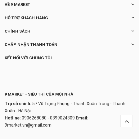
VỀ 9 MARKET
HỖ TRỢ KHÁCH HÀNG
CHÍNH SÁCH
CHẤP NHẬN THANH TOÁN
KẾT NỐI VỚI CHÚNG TÔI
9 MARKET - SIÊU THỊ CỦA MỌI NHÀ
Trụ sở chính:
57 Vũ Trọng Phụng - Thanh Xuân Trung - Thanh
Zippo 29846: Zippo Pogoda Bonsai Buddha
Xuân - Hà Nội
Feuerzeug
Hotline:
0906268080 - 0399024309
Email:
1.350.000₫
9market.vn@gmail.com
undefined