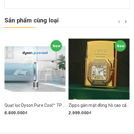
Sản phẩm cùng loại
New
New
Quạt lọc Dyson Pure Cool™ TP01 (Trắng/Bạc)
Zippo gắn mặt đồng hồ cao cấp ZN295
8.800.000₫
2.999.000₫