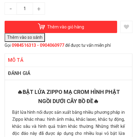
-
+
Thêm vào giỏ hàng
Gọi
0984516313 - 0904060977
để được tư vấn miễn phí
MÔ TẢ
ĐÁNH GIÁ
🔥BẬT LỬA ZIPPO MẠ CROM HÌNH PHẬT
NGỒI DƯỚI CÂY BỒ ĐỀ🔥
Bật lửa hình nổi được sản xuất bằng nhiều phương pháp in
Zippo khác nhau: hình ảnh màu, khắc laser, khắc tự động,
khắc sâu và hình quả trám khác thường. Những thiết kế
độc đáo này đã được áp dụng cho nhiều loại vỏ bật lửa