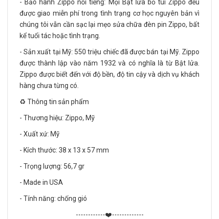
- Bảo hành Zippo nổi tiếng: Mọi Bật lửa bỏ túi Zippo đều
được giao miễn phí trong tình trạng cơ học nguyên bản vì
chúng tôi vẫn cần sạc lại mẹo sửa chữa đèn pin Zippo, bất
kể tuổi tác hoặc tình trạng.
- Sản xuất tại Mỹ: 550 triệu chiếc đã được bán tại Mỹ. Zippo
được thành lập vào năm 1932 và có nghĩa là từ Bật lửa.
Zippo được biết đến với độ bền, độ tin cậy và dịch vụ khách
hàng chưa từng có.
♻️ Thông tin sản phẩm
- Thương hiệu: Zippo, Mỹ
- Xuất xứ: Mỹ
- Kích thước: 38 x 13 x 57 mm
- Trọng lượng: 56,7 gr
- Made in USA
- Tính năng: chống gió
------------❤️-------------