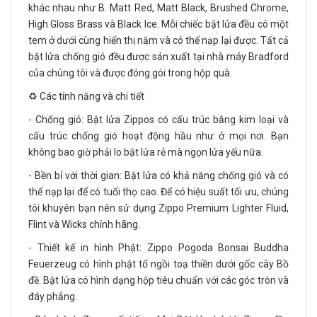
khác nhau như B. Matt Red, Matt Black, Brushed Chrome,
High Gloss Brass và Black Ice. Mỗi chiếc bật lửa đều có một
tem ở dưới cùng hiển thị năm và có thể nạp lại được. Tất cả
bật lửa chống gió đều được sản xuất tại nhà máy Bradford
của chúng tôi và được đóng gói trong hộp quà.
♻️ Các tính năng và chi tiết
- Chống gió: Bật lửa Zippos có cấu trúc bằng kim loại và
cấu trúc chống gió hoạt động hầu như ở mọi nơi. Bạn
không bao giờ phải lo bật lửa rẻ mà ngọn lửa yếu nữa.
- Bền bỉ với thời gian: Bật lửa có khả năng chống gió và có
thể nạp lại để có tuổi thọ cao. Để có hiệu suất tối ưu, chúng
tôi khuyên bạn nên sử dụng Zippo Premium Lighter Fluid,
Flint và Wicks chính hãng.
- Thiết kế in hình Phật: Zippo Pogoda Bonsai Buddha
Feuerzeug có hình phật tổ ngồi toạ thiền dưới gốc cây Bồ
đề. Bật lửa có hình dạng hộp tiêu chuẩn với các góc tròn và
đáy phẳng.