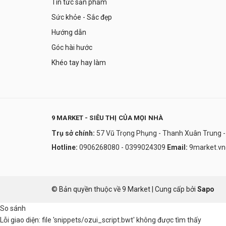
Tin tức sản phẩm
Sức khỏe - Sắc đẹp
Hướng dẫn
Góc hài hước
Khéo tay hay làm
9 MARKET - SIÊU THỊ CỦA MỌI NHÀ
Trụ sở chính:
57 Vũ Trọng Phụng - Thanh Xuân Trung -
Hotline:
0906268080 - 0399024309
Email:
9market.v
© Bản quyền thuộc về 9 Market
|
Cung cấp bởi
Sapo
So sánh
Lỗi giao diện: file 'snippets/ozui_script.bwt' không được tìm thấy