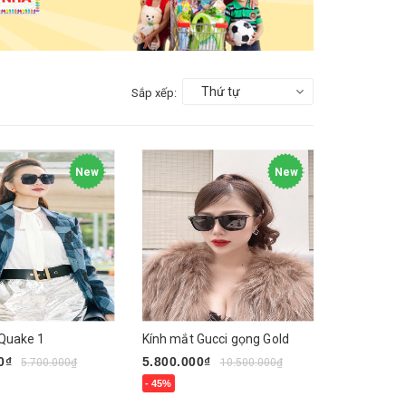
Thứ tự
Sắp xếp:
New
New
 Quake 1
Kính mắt Gucci gọng Gold
0₫
5.800.000₫
5.700.000₫
10.500.000₫
- 45%