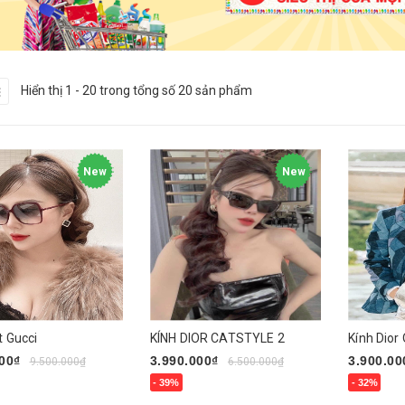
Hiển thị 1 - 20 trong tổng số 20 sản phẩm
New
New
t Gucci
KÍNH DIOR CATSTYLE 2
Kính Dior
00₫
3.990.000₫
3.900.00
9.500.000₫
6.500.000₫
- 39%
- 32%