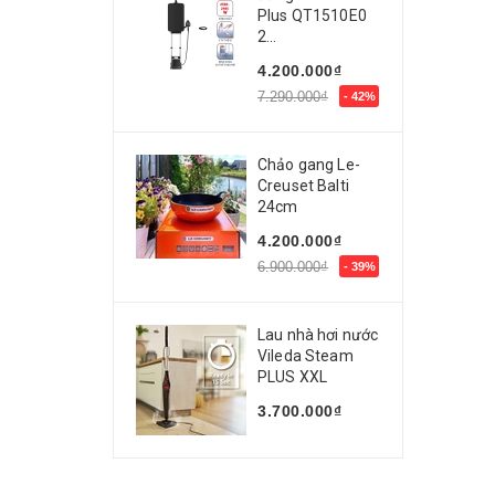
Plus QT1510E0
2...
4.200.000₫
7.290.000₫
- 42%
Chảo gang Le-
Creuset Balti
24cm
4.200.000₫
6.900.000₫
- 39%
Lau nhà hơi nước
Vileda Steam
PLUS XXL
3.700.000₫