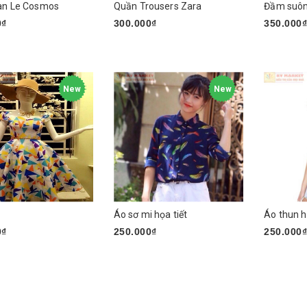
an Le Cosmos
Quần Trousers Zara
Đầm suôn
0₫
300.000₫
350.000
sản phẩm
Chọn sản phẩm
Chọn sả
New
New
Áo sơ mi họa tiết
Áo thun h
0₫
250.000₫
250.000
gay
Chọn sản phẩm
Chọn sả