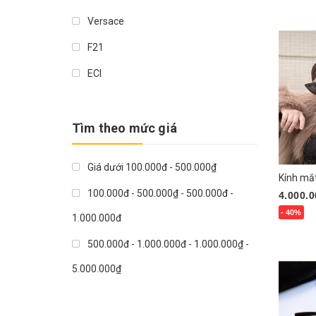
Mua n
Versace
F21
ECI
Le Cosmos
Zara
Tìm theo mức giá
Maggy London
Giá dưới 100.000đ - 500.000₫
La’Fashion
Kính mắt
100.000đ - 500.000₫ - 500.000đ -
4.000.0
Mango
- 40%
1.000.000đ
GARAGE
Mua n
500.000đ - 1.000.000đ - 1.000.000₫ -
Maeve
5.000.000₫
1.000.000₫ - 5.000.000₫ - >