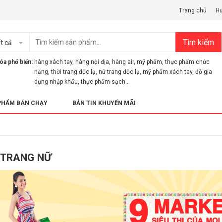
Trang chủ
H
Tìm kiếm
t cả
óa phổ biến:
hàng xách tay
,
hàng nội địa
,
hàng air
,
mỹ phẩm
,
thực phẩm chức
năng
,
thời trang độc lạ
,
nữ trang độc lạ
,
mỹ phẩm xách tay
,
đồ gia
dụng nhập khẩu
,
thực phẩm sạch...
PHẨM BÁN CHẠY
BẢN TIN KHUYẾN MÃI
 TRANG NỮ