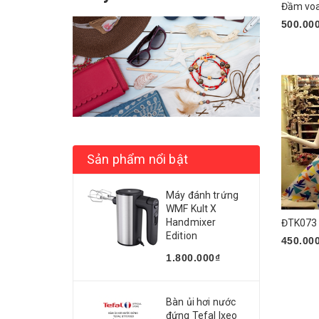
Đầm vo
500.00
Chọn 
Sản phẩm nổi bật
Máy đánh trứng
WMF Kult X
Handmixer
ĐTK073
Edition
450.00
1.800.000₫
Mua n
Bàn ủi hơi nước
đứng Tefal Ixeo