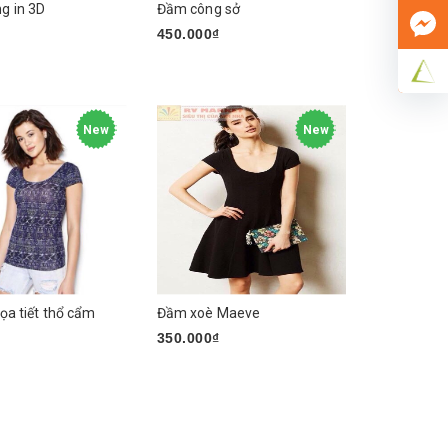
g in 3D
Đầm công sở
₫
450.000₫
n phẩm
Chọn sản phẩm
New
New
ọa tiết thổ cẩm
Đầm xoè Maeve
₫
350.000₫
n phẩm
Chọn sản phẩm