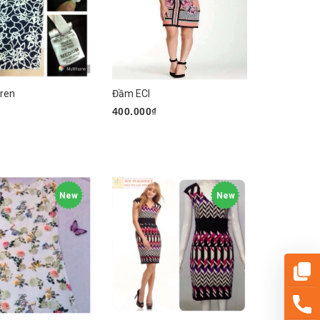
 ren
Đầm ECI
₫
400.000₫
n phẩm
Chọn sản phẩm
New
New