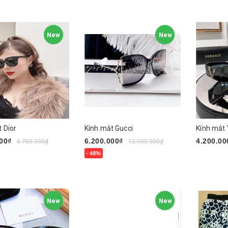
gay
Mua ngay
Mua nga
New
New
 Dior
Kính mắt Gucci
Kính mắt
00₫
6.200.000₫
4.200.00
6.700.000₫
12.000.000₫
- 48%
Mua nga
gay
Mua ngay
New
New