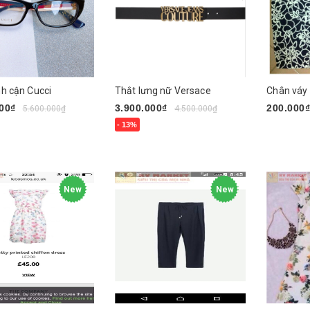
nh cận Cucci
Thắt lưng nữ Versace
Chân váy
00₫
3.900.000₫
200.000
5.600.000₫
4.500.000₫
- 13%
Chọn sả
gay
Mua ngay
New
New