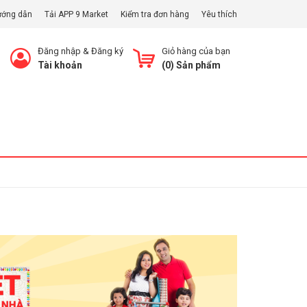
ướng dẫn
Tải APP 9 Market
Kiểm tra đơn hàng
Yêu thích
Đăng nhập
&
Đăng ký
Giỏ hàng của bạn
Tài khoản
(
0
) Sản phẩm