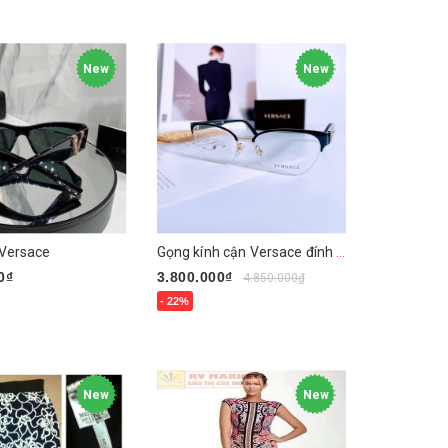
y
Mua ngay
New
New
 Versace
Gọng kính cận Versace đính đá
0₫
3.800.000₫
4.850.000₫
- 22%
y
Mua ngay
New
New