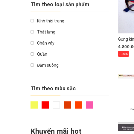
5.000.000₫
Tìm theo loại sản phẩm
Giá trên > 5.000.000₫
Kính thời trang
Thắt lưng
Gọng kí
Chân váy
4.800.0
Quần
- 14%
Mua n
Đầm suông
Đầm ôm
Áo sơ mi
Tìm theo màu sắc
Áo thun
Đầm xoè
Khuyến mãi hot