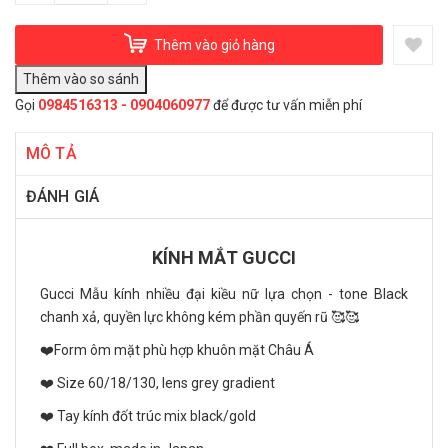
Thêm vào giỏ hàng
Gọi
0984516313 - 0904060977
để được tư vấn miễn phí
MÔ TẢ
ĐÁNH GIÁ
KÍNH MẮT GUCCI
Gucci Mẫu kính nhiều đại kiều nữ lựa chọn - tone Black
chanh xả, quyền lực không kém phần quyến rũ 🥰🥰
❤️Form ôm mặt phù hợp khuôn mặt Châu Á
❤️ Size 60/18/130, lens grey gradient
❤️ Tay kính đốt trúc mix black/gold