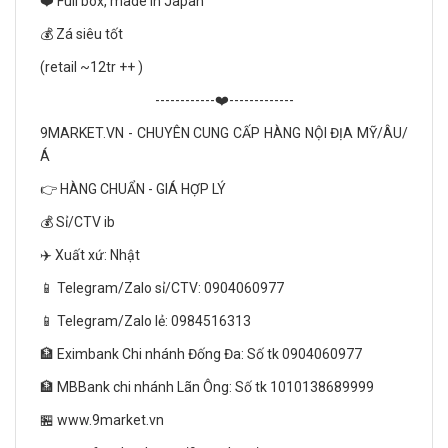
❤️ Full box, made in Japan
💰 Zá siêu tốt
(retail ~12tr ++ )
------------❤️-------------
9MARKET.VN - CHUYÊN CUNG CẤP HÀNG NỘI ĐỊA MỸ/ÂU/
Á
👉 HÀNG CHUẨN - GIÁ HỢP LÝ
💰 Sỉ/CTV ib
✈️ Xuất xứ: Nhật
📱 Telegram/Zalo sỉ/CTV: 0904060977
📱 Telegram/Zalo lẻ: 0984516313
🏦 Eximbank Chi nhánh Đống Đa: Số tk 0904060977
🏦 MBBank chi nhánh Lãn Ông: Số tk 1010138689999
🏪 www.9market.vn