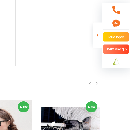
Mua ngay
Thêm vào giỏ
New
New