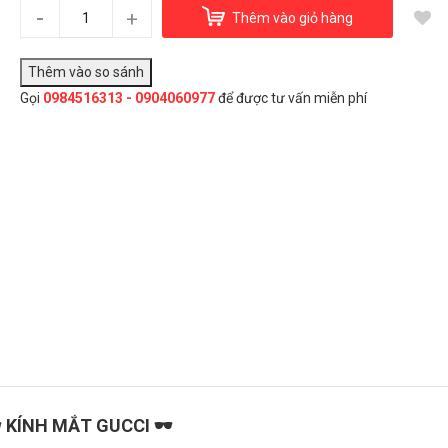
Kính mắt Gucci
-
+
Thêm vào giỏ hàng
5.300.000₫
Gọi
0984516313 - 0904060977
để được tư vấn miễn phí
Đây là giải pháp trải nghiệm phát triển bởi EGANY
Chọn Mua
️ KÍNH MẮT GUCCI 🕶️