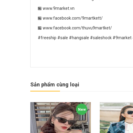
🏪 www.9market.vn
🏪 www.facebook.com/9martkett/
🏪 www.facebook.com/thuvu9martket/
#freeship #sale #hangsale #saleshock #9market
Sản phẩm cùng loại
New