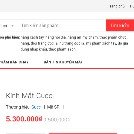
Trang chủ
H
Tìm kiếm
t cả
óa phổ biến:
hàng xách tay
,
hàng nội địa
,
hàng air
,
mỹ phẩm
,
thực phẩm chức
năng
,
thời trang độc lạ
,
nữ trang độc lạ
,
mỹ phẩm xách tay
,
đồ gia
dụng nhập khẩu
,
thực phẩm sạch...
PHẨM BÁN CHẠY
BẢN TIN KHUYẾN MÃI
Kính Mắt Gucci
|
|
Thương hiệu:
Gucci
Mã SP:
5.300.000₫
9.500.000₫