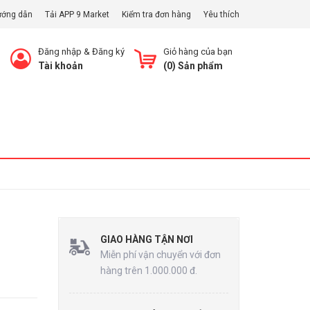
ướng dẫn
Tải APP 9 Market
Kiểm tra đơn hàng
Yêu thích
Đăng nhập
&
Đăng ký
Giỏ hàng của bạn
Tài khoản
(
0
) Sản phẩm
Xem Giỏ
GIAO HÀNG TẬN NƠI
Miễn phí vận chuyển với đơn
hàng trên 1.000.000 đ.