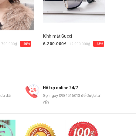
Kính mắt Gucci
Kính mắt V
6.200.000₫
4.200.000
6.700.000₫
- 40%
12.000.000₫
- 48%
Mua ngay
Mua ngay
Hỗ trợ online 24/7
 ưu đãi
Gọi ngay 0984516313 để được tư
vấn