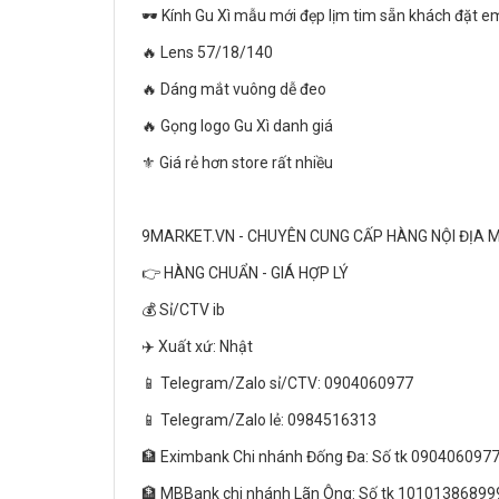
🕶 Kính Gu Xì mẫu mới đẹp lịm tim sẵn khách đặt 
🔥 Lens 57/18/140
🔥 Dáng mắt vuông dễ đeo
🔥 Gọng logo Gu Xì danh giá
⚜️ Giá rẻ hơn store rất nhiều
9MARKET.VN - CHUYÊN CUNG CẤP HÀNG NỘI ĐỊA 
👉 HÀNG CHUẨN - GIÁ HỢP LÝ
💰 Sỉ/CTV ib
✈️ Xuất xứ: Nhật
📱 Telegram/Zalo sỉ/CTV: 0904060977
📱 Telegram/Zalo lẻ: 0984516313
🏦 Eximbank Chi nhánh Đống Đa: Số tk 090406097
🏦 MBBank chi nhánh Lãn Ông: Số tk 10101386899