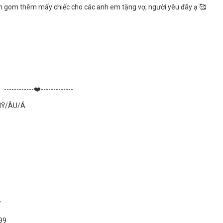
em gom thêm mấy chiếc cho các anh em tặng vợ, người yêu đây ạ 🥰
------------❤️-------------
MỸ/ÂU/Á
7
99