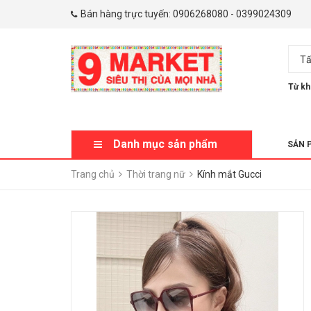
Bán hàng trực tuyến:
0906268080
-
0399024309
Tấ
Từ kh
Danh mục sản phẩm
SẢN 
Trang chủ
Thời trang nữ
Kính mắt Gucci