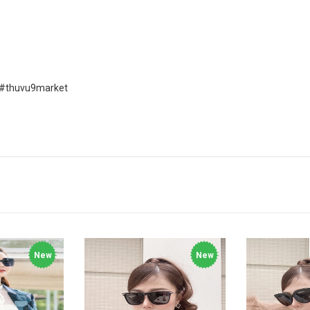
 #thuvu9market
New
New