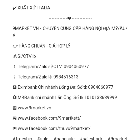
✔️ XUẤT XỨ: ITALIA
------------❤️-------------
9MARKET.VN - CHUYÊN CUNG CẤP HÀNG NỘI ĐỊA MỸ/ÂU/
Á
👉 HÀNG CHUẨN - GIÁ HỢP LÝ
💰 Sỉ/CTV ib
📱 Telegram/Zalo sỉ/CTV: 0904060977
📱 Telegram/Zalo lẻ: 0984516313
🏦 Eximbank Chi nhánh Đống Đa: Số tk 0904060977
🏦 MBBank chi nhánh Lãn Ông: Số tk 1010138689999
🏪 www.9market.vn
🏪 www.facebook.com/9martkett/
🏪 www.facebook.com/thuvu9martket/
#freeship #sale #hangsale #saleshock #9market