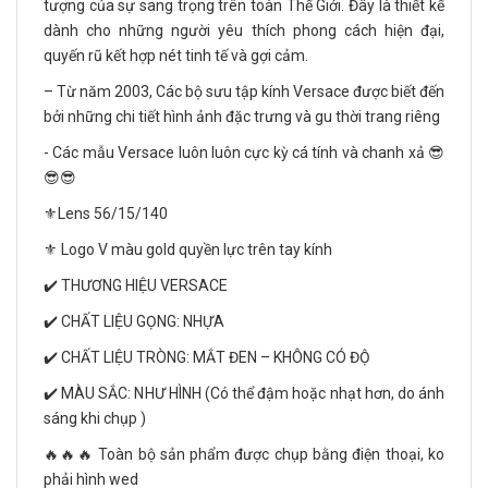
tượng của sự sang trọng trên toàn Thế Giới. Đây là thiết kế
dành cho những người yêu thích phong cách hiện đại,
quyến rũ kết hợp nét tinh tế và gợi cảm.
– Từ năm 2003, Các bộ sưu tập kính Versace được biết đến
bởi những chi tiết hình ảnh đặc trưng và gu thời trang riêng
- Các mẫu Versace luôn luôn cực kỳ cá tính và chanh xả 😎
😎😎
⚜Lens 56/15/140
⚜️ Logo V màu gold quyền lực trên tay kính
✔️ THƯƠNG HIỆU VERSACE
✔️ CHẤT LIỆU GỌNG: NHỰA
✔️ CHẤT LIỆU TRÒNG: MẮT ĐEN – KHÔNG CÓ ĐỘ
✔️ MÀU SẮC: NHƯ HÌNH (Có thể đậm hoặc nhạt hơn, do ánh
sáng khi chụp )
🔥🔥🔥 Toàn bộ sản phẩm được chụp bằng điện thoại, ko
phải hình wed