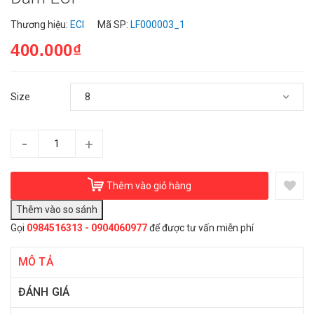
Thương hiệu:
ECI
Mã SP:
LF000003_1
400.000₫
Size
-
+
Thêm vào giỏ hàng
Gọi
0984516313 - 0904060977
để được tư vấn miễn phí
MÔ TẢ
ĐÁNH GIÁ