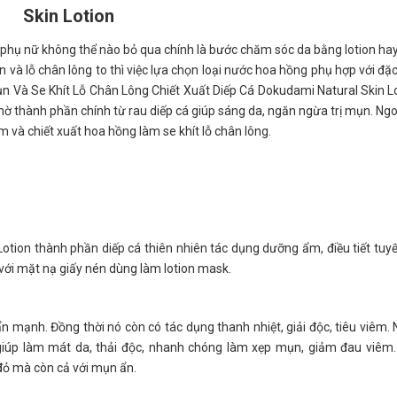
Skin Lotion
hụ nữ không thể nào bỏ qua chính là bước chăm sóc da bằng lotion ha
và lỗ chân lông to thì việc lựa chọn loại nước hoa hồng phụ hợp với đặc
ụn Và Se Khít Lỗ Chân Lông Chiết Xuất Diếp Cá Dokudami Natural Skin L
hờ thành phần chính từ rau diếp cá giúp sáng da, ngăn ngừa trị mụn. Ngo
 và chiết xuất hoa hồng làm se khít lỗ chân lông.
tion thành phần diếp cá thiên nhiên tác dụng dưỡng ẩm, điều tiết tuy
p với mặt nạ giấy nén dùng làm lotion mask.
n mạnh. Đồng thời nó còn có tác dụng thanh nhiệt, giải độc, tiêu viêm.
giúp làm mát da, thải độc, nhanh chóng làm xẹp mụn, giảm đau viêm
ỏ mà còn cả với mụn ẩn.