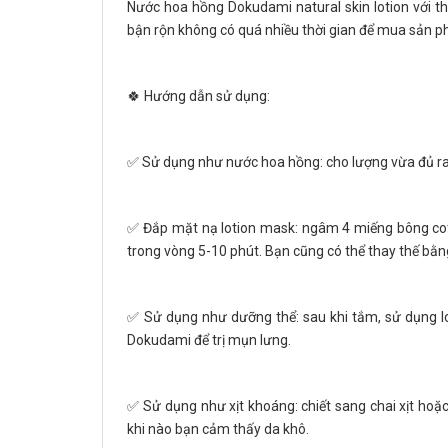
Nước hoa hồng Dokudami natural skin lotion với thi
bận rộn không có quá nhiều thời gian để mua sản ph
🍀 Hướng dẫn sử dụng:
✅ Sử dụng như nước hoa hồng: cho lượng vừa đủ ra 
✅ Đắp mặt nạ lotion mask: ngâm 4 miếng bông cott
trong vòng 5-10 phút. Bạn cũng có thể thay thế bằ
✅ Sử dụng như dưỡng thể: sau khi tắm, sử dụng lo
Dokudami để trị mụn lưng.
✅ Sử dụng như xịt khoáng: chiết sang chai xịt hoặc
khi nào bạn cảm thấy da khô.