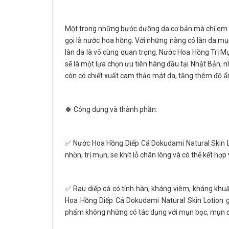
Một trong những bước dưỡng da cơ bản mà chị em p
gọi là nước hoa hồng. Với những nàng có làn da mụn 
làn da là vô cùng quan trọng. Nước Hoa Hồng Trị M
sẽ là một lựa chọn ưu tiên hàng đầu tại Nhật Bản, n
còn có chiết xuất cam thảo mát da, tăng thêm độ ẩm
🍀 Công dụng và thành phần:
✅ Nước Hoa Hồng Diếp Cá Dokudami Natural Skin Lo
nhờn, trị mụn, se khít lỗ chân lông và có thể kết hợ
✅ Rau diếp cá có tính hàn, kháng viêm, kháng khuẩ
Hoa Hồng Diếp Cá Dokudami Natural Skin Lotion 
phẩm không những có tác dụng với mụn bọc, mụn đ