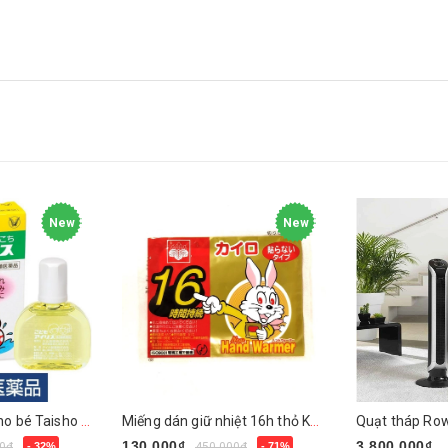
New
New
Thuốc nhỏ mắt cho bé Taisho 14ml
Miếng dán giữ nhiệt 16h thỏ Kairo
Quạt tháp Ro
130.000₫
3.800.000₫
0₫
- 32%
450.000₫
- 71%