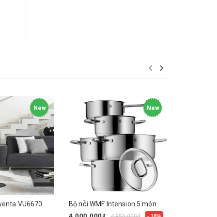
New
New
wenta VU6670
Bộ nồi WMF Intension 5 món
4.000.000₫
2.100.000
4.850.000₫
- 18%