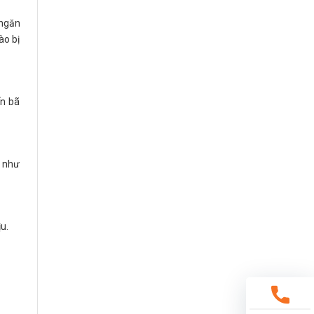
 ngăn
ào bị
ến bã
i như
u.