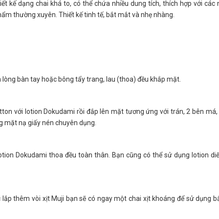
ết kế dạng chai khá to, có thể chứa nhiều dung tích, thích hợp với các
ẩm thường xuyên. Thiết kế tinh tế, bắt mắt và nhẹ nhàng.
lòng bàn tay hoặc bông tẩy trang, lau (thoa) đều khắp mặt.
on với lotion Dokudami rồi đắp lên mặt tương ứng với trán, 2 bên má
ng mặt nạ giấy nén chuyên dụng.
tion Dokudami thoa đều toàn thân. Bạn cũng có thể sử dụng lotion di
 lắp thêm vòi xịt Muji bạn sẽ có ngay một chai xịt khoáng để sử dụng b