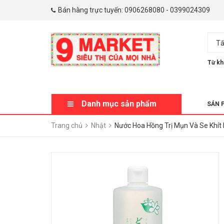
Bán hàng trực tuyến:
0906268080
-
0399024309
Tấ
Từ kh
Danh mục sản phẩm
SẢN 
Trang chủ
Nhật
Nước Hoa Hồng Trị Mụn Và Se Khít 