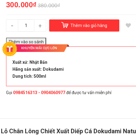
300.000₫
Nước Hoa Hồng Trị Mụn Và Se Khít Lỗ Chân Lông Chiết
380.000₫
Xuất Diếp Cá Dokudami Natural Skin Lotion
300.000₫
-
+
Thêm vào giỏ hàng
Đây là giải pháp trải nghiệm phát triển bởi EGANY
KHUYẾN MÃI CỰC LỚN
Xuất xứ: Nhật Bản
Chọn Mua
Hãng sản xuất: Dokudami
Dung tích: 500ml
Gọi
0984516313 - 0904060977
để được tư vấn miễn phí
 Lỗ Chân Lông Chiết Xuất Diếp Cá Dokudami Natu