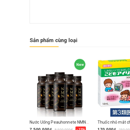
Sản phẩm cùng loại
New
Nước Uống Peauhonnete NMN+ ARG LIQUID 12000 Nhật Bản
7.500.000₫
170.000₫
8.500.000₫
- 12%
250.00