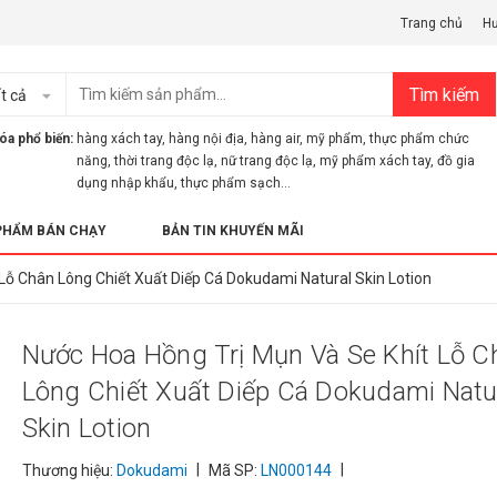
Trang chủ
H
Tìm kiếm
t cả
óa phổ biến:
hàng xách tay
,
hàng nội địa
,
hàng air
,
mỹ phẩm
,
thực phẩm chức
năng
,
thời trang độc lạ
,
nữ trang độc lạ
,
mỹ phẩm xách tay
,
đồ gia
dụng nhập khẩu
,
thực phẩm sạch...
PHẨM BÁN CHẠY
BẢN TIN KHUYẾN MÃI
Lỗ Chân Lông Chiết Xuất Diếp Cá Dokudami Natural Skin Lotion
Nước Hoa Hồng Trị Mụn Và Se Khít Lỗ C
Lông Chiết Xuất Diếp Cá Dokudami Natu
Skin Lotion
|
|
Thương hiệu:
Dokudami
Mã SP:
LN000144