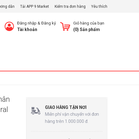
ướng dẫn
Tải APP 9 Market
Kiểm tra đơn hàng
Yêu thích
Đăng nhập
&
Đăng ký
Giỏ hàng của bạn
Tài khoản
(
0
) Sản phẩm
Xem Giỏ
hân
GIAO HÀNG TẬN NƠI
ral
Miễn phí vận chuyển với đơn
hàng trên 1.000.000 đ.