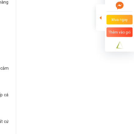
 nàng
Mua ngay
Thêm vào giỏ
, cằm
ếp cá
ất cứ