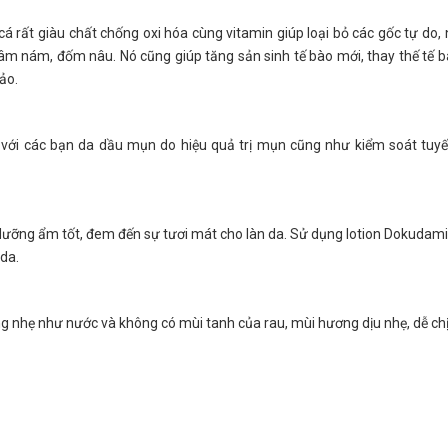
 rất giàu chất chống oxi hóa cùng vitamin giúp loại bỏ các gốc tự do,
m nám, đốm nâu. Nó cũng giúp tăng sản sinh tế bào mới, thay thế tế b
ảo.
 với các bạn da dầu mụn do hiệu quả trị mụn cũng như kiểm soát tuy
ưỡng ẩm tốt, đem đến sự tươi mát cho làn da. Sử dụng lotion Dokudam
 da.
 nhẹ như nước và không có mùi tanh của rau, mùi hương dịu nhẹ, dễ chị