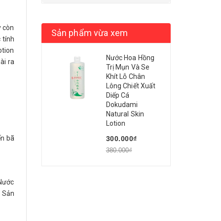
y còn
Sản phẩm vừa xem
 tính
otion
Nước Hoa Hồng
ài ra
Trị Mụn Và Se
Khít Lỗ Chân
Lông Chiết Xuất
Diếp Cá
Dokudami
Natural Skin
Lotion
ến bã
300.000₫
380.000₫
 Nước
. Sản