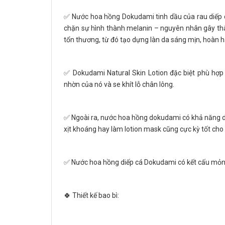
✅ Nước hoa hồng Dokudami tinh dầu của rau diếp cá
chặn sự hình thành melanin – nguyên nhân gây thâ
tổn thương, từ đó tạo dựng làn da sáng mịn, hoàn h
✅ Dokudami Natural Skin Lotion đặc biệt phù hợp
nhờn của nó và se khít lỗ chân lông.
✅ Ngoài ra, nước hoa hồng dokudami có khả năng d
xịt khoáng hay làm lotion mask cũng cực kỳ tốt cho
✅ Nước hoa hồng diếp cá Dokudami có kết cấu mỏng
🍀 Thiết kế bao bì: