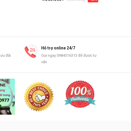
Mua ngay
Mua ngay
Hỗ trợ online 24/7
 ưu đãi
Gọi ngay 0984516313 để được tư
vấn