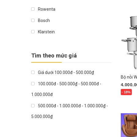
Mua n
Rowenta
Bosch
Klarstein
Phillip
Steinberger
Tìm theo mức giá
LG
Giá dưới 100.000đ - 500.000₫
WMF
Bộ nồ
100.000đ - 500.000₫ - 500.000đ -
4.000.0
Nouhaus
- 18%
1.000.000đ
KitchenCraft
Mua n
500.000đ - 1.000.000đ - 1.000.000₫ -
Miracle
5.000.000₫
Tefal
1.000.000₫ - 5.000.000₫ - >
Stadler Form