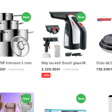
gay
New
New
i WMF Intension 5 món
Máy lau kính Bosch glassVAC BGV1Pro
00₫
2.100.000₫
750.000
4.850.000₫
2.500.000₫
- 16%
Chọn sả
gay
Mua ngay
New
New