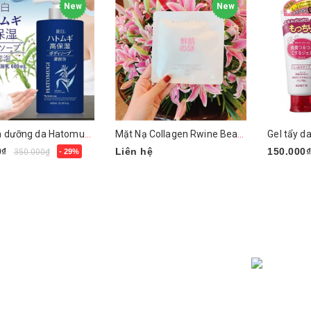
New
New
Sữa tắm dưỡng da Hatomugi Moisturizing Washing
Mặt Nạ Collagen Rwine Beauty Collagen Mask
0₫
Liên hệ
150.000
350.000₫
- 29%
gay
Mua nga