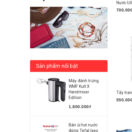
Sana Tokiwa
Máy hút ẩm
700.00
Shu Uemura
Mua n
Thiết bị chăm sóc sức khỏe
Matsukiyo
Set dưỡng da
Nipro
Bổ sung Omega3
Nikkoh
Tẩy giun
Chacott
Bánh kẹo
Sản phẩm nổi bật
Cinal
Tinh dầu - Dầu matxa
Máy đánh trứng
Takeda
Đồ uống NK
WMF Kult X
Handmixer
BE-MAX
Kem nền
Edition
550.00
Wakodo
1.800.000₫
Chăm sóc răng miệng
Mua n
Daiichi Sankyo
Khác
Bàn ủi hơi nước
Kracie
Đồ ăn vặt
đứng Tefal Ixeo