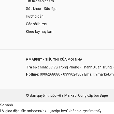
Tin tức sản phẩm
Kanehide Bio
Vệ Sinh phụ nữ
Sức khỏe - Sắc đẹp
Santen
Trị mũi họng
Hướng dẫn
Thermos
Rửa tay
Góc hài hước
Itoen
Khéo tay hay làm
Nước hoa hồng
Seki
Son
Lion Pair
Serum dưỡng da
Tampei
9 MARKET - SIÊU THỊ CỦA MỌI NHÀ
Collagen
Trụ sở chính:
57 Vũ Trọng Phụng - Thanh Xuân Trung -
Best Biotin
Giảm cân an toàn
Hotline:
0906268080 - 0399024309
Email:
9market.v
Kataoka
Men tiêu hóa
Transino
Sinh lý
© Bản quyền thuộc về 9 Market
|
Cung cấp bởi
Sapo
Kenko
Sữa rửa mặt
So sánh
Youki
Sức khỏe
Lỗi giao diện: file 'snippets/ozui_script.bwt' không được tìm thấy