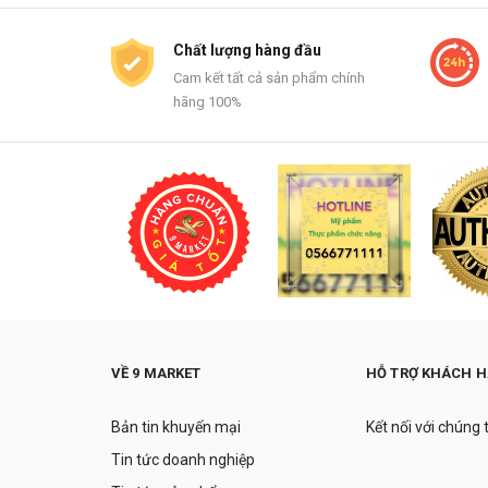
Kikkoman
Dầu ăn
Chất lượng hàng đầu
Choya
Giải rượu
Cam kết tất cả sản phẩm chính
Pelican
hãng 100%
Thải độc cơ thể
Propolinse
Hạt nêm
Aquafresh
Trị mụn
Kao
Tăng chiều cao
Minami Anserine
Trị bệnh trĩ
Yuki Pharmaceutical
Sữa dưỡng da
Hadaomoi
Trị nám
VỀ 9 MARKET
HỖ TRỢ KHÁCH 
Kamerycah INC
Chăm sóc da
Wellness Forever INC
Trị sẹo
Bản tin khuyến mại
Kết nối với chúng 
Tsubuporon
Tin tức doanh nghiệp
Sữa dưỡng thể