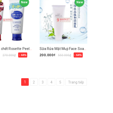
New
New
Gel tẩy da chết Rosette Peeling
Sữa Rửa Mặt Muji Face Soap Moisture
₫
200.000₫
270.000₫
- 44%
550.000₫
- 64%
y
Mua ngay
1
2
3
4
5
Trang tiếp