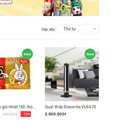
Thứ tự
Sắp xếp:
New
New
Miếng dán giữ nhiệt 16h thỏ Kairo
Quạt tháp Rowenta VU6670
₫
3.800.000₫
450.000₫
- 71%
Mua ngay
y