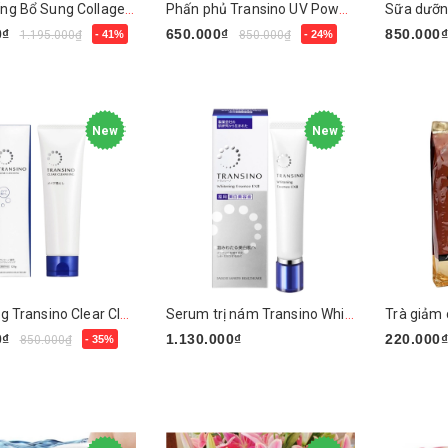
Nước Uống Bổ Sung Collagen Chống Lão Hóa Nhật Bản Naris ITOH Ex Placenta
Phấn phủ Transino UV Powder
0₫
650.000₫
850.000
1.195.000₫
- 41%
850.000₫
- 24%
gay
Mua ngay
Mua nga
New
New
Tẩy trang Transino Clear Cleansing
Serum trị nám Transino Whitening Essence EXII
0₫
1.130.000₫
220.000
850.000₫
- 35%
Chọn sản phẩm
gay
Mua nga