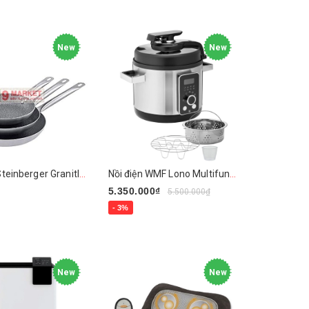
New
New
Chảo đá Steinberger Granitline
Nồi điện WMF Lono Multifunktionskocher 8 in 1
₫
5.350.000₫
5.500.000₫
- 3%
n phẩm
Mua ngay
New
New