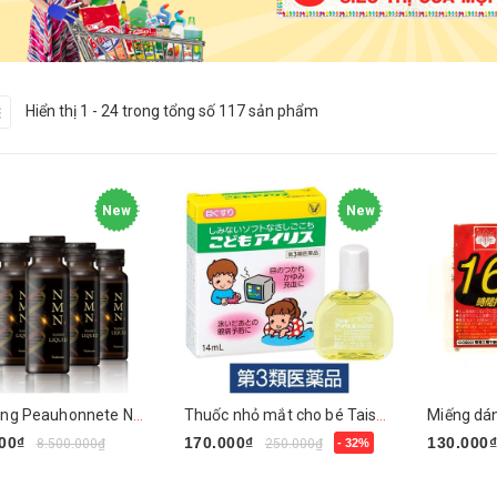
Hiển thị 1 - 24 trong tổng số 117 sản phẩm
New
New
Nước Uống Peauhonnete NMN+ ARG LIQUID 12000 Nhật Bản
Thuốc nhỏ mắt cho bé Taisho 14ml
00₫
170.000₫
130.000
8.500.000₫
250.000₫
- 32%
Mua ngay
Mua nga