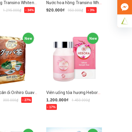
Sữa dưỡng Transino Whitening Clear Milk EX
Nước hoa hồng Transino Whitening Clear Lotion EX
₫
920.000₫
1.295.000₫
- 34%
950.000₫
- 3%
y
Mua ngay
New
New
Trà giảm cân ổi Orihiro Guava Tea
Viên uống tỏa hương Hebora Sakura & Damask Rose
₫
1.200.000₫
300.000₫
- 27%
1.450.000₫
- 17%
y
Mua ngay