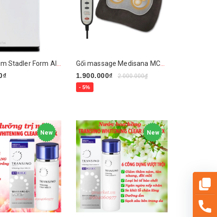
Máy hút ẩm Stadler Form Albert
Gối massage Medisana MC840
0₫
1.900.000₫
2.000.000₫
- 5%
n phẩm
Mua ngay
New
New