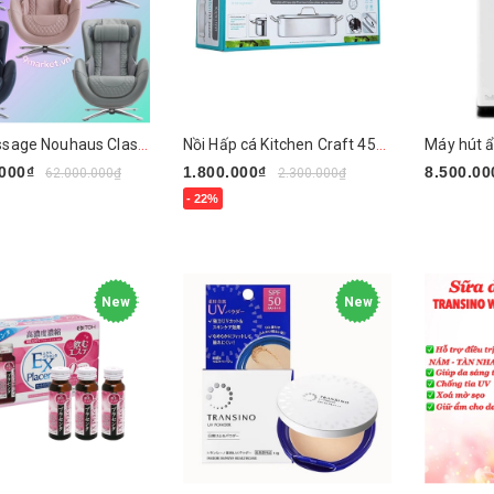
Ghế massage Nouhaus Classic
Nồi Hấp cá Kitchen Craft 45cm
.000₫
1.800.000₫
8.500.00
62.000.000₫
2.300.000₫
- 22%
Chọn sả
sản phẩm
Mua ngay
New
New