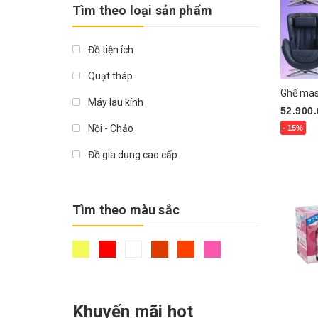
5.000.000₫
Tìm theo loại sản phẩm
MEDISANA
Giá trên > 5.000.000₫
Japanwell
Đồ tiện ích
Refa
Quạt tháp
Naris
Máy lau kính
52.900
Pillbox
Nồi - Chảo
- 15%
Chọn 
AHC
Đồ gia dụng cao cấp
Grafus
Nồi áp suất
Mashiro
Ghế massage
Tìm theo màu sắc
Hebora
Dụng cụ gia đình
Rosette
Tăng vòng 1
Nature Source
Nồi chiên
Khuyến mãi hot
Rocket Soap
Quạt phun sương