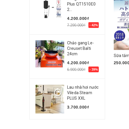
Plus QT1510E0
Pabron
Phòng the
2...
Suntory
Diệt côn trùng
4.200.000₫
7.290.000₫
- 42%
Estee Lauder
Nhau thai
DENTISTE
Sữa tắm
Chảo gang Le-
Barracks Cap
Creuset Balti
Xịt khoáng
24cm
Marna Cosmetics
Hỗ trợ điều trị các bệnh lý về gan
250.00
4.200.000₫
Manis
6.900.000₫
- 39%
Phòng chống ung thư
Mua n
Dr. Select
Dụng cụ nhà bếp
Lau nhà hơi nước
Seiwa
Giảm mỡ
Vileda Steam
PLUS XXL
Mochida
Thực phẩm chức năng
3.700.000₫
PG
Trị táo bón
Kanpo Yamamoto
Trị đau dạ dày