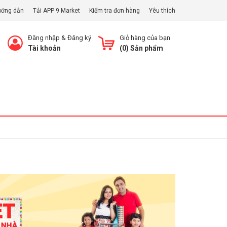
ướng dẫn
Tải APP 9 Market
Kiểm tra đơn hàng
Yêu thích
Đăng nhập
&
Đăng ký
Giỏ hàng của bạn
Tài khoản
(
0
) Sản phẩm