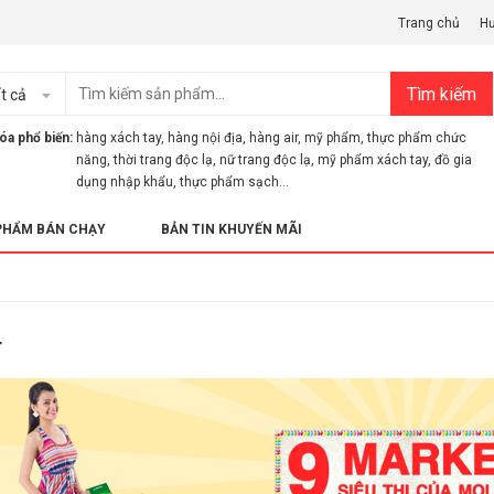
Trang chủ
H
Tìm kiếm
t cả
óa phổ biến:
hàng xách tay
,
hàng nội địa
,
hàng air
,
mỹ phẩm
,
thực phẩm chức
năng
,
thời trang độc lạ
,
nữ trang độc lạ
,
mỹ phẩm xách tay
,
đồ gia
dụng nhập khẩu
,
thực phẩm sạch...
PHẨM BÁN CHẠY
BẢN TIN KHUYẾN MÃI
T