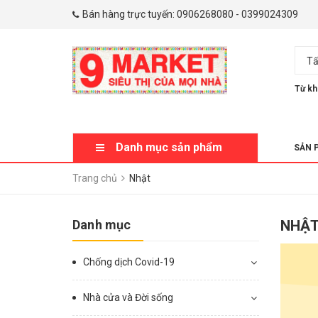
Bán hàng trực tuyến:
0906268080
-
0399024309
Tấ
Từ kh
Danh mục sản phẩm
SẢN 
Trang chủ
Nhật
Danh mục
NHẬ
Chống dịch Covid-19
Nhà cửa và Đời sống