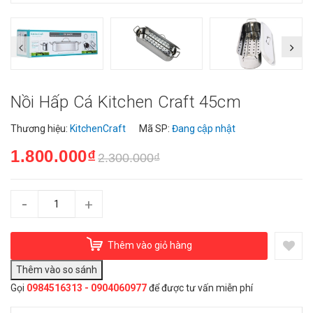
Nồi Hấp Cá Kitchen Craft 45cm
Thương hiệu:
KitchenCraft
Mã SP:
Đang cập nhật
1.800.000₫
2.300.000₫
-
+
Thêm vào giỏ hàng
Gọi
0984516313 - 0904060977
để được tư vấn miễn phí