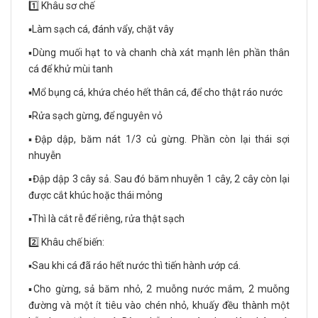
1️⃣ Khâu sơ chế
▪️Làm sạch cá, đánh vẩy, chặt vây
▪️Dùng muối hạt to và chanh chà xát mạnh lên phần thân
cá để khử mùi tanh
▪️Mổ bụng cá, khứa chéo hết thân cá, để cho thật ráo nước
▪️Rửa sạch gừng, để nguyên vỏ
▪️Đập dập, băm nát 1/3 củ gừng. Phần còn lại thái sợi
nhuyễn
▪️Đập dập 3 cây sả. Sau đó băm nhuyễn 1 cây, 2 cây còn lại
được cắt khúc hoặc thái mỏng
▪️Thì là cắt rễ để riêng, rửa thật sạch
2️⃣ Khâu chế biến:
▪️Sau khi cá đã ráo hết nước thì tiến hành ướp cá.
▪️Cho gừng, sả băm nhỏ, 2 muỗng nước mắm, 2 muỗng
đường và một ít tiêu vào chén nhỏ, khuấy đều thành một