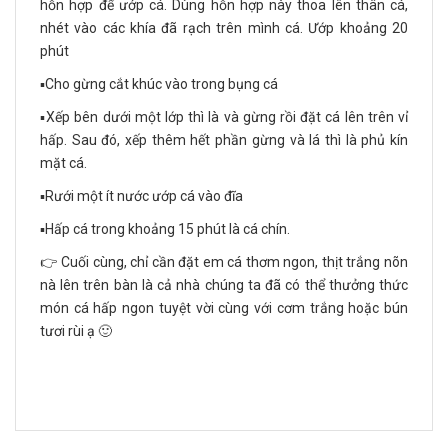
hỗn hợp để ướp cá. Dùng hỗn hợp này thoa lên thân cá,
nhét vào các khía đã rạch trên mình cá. Ướp khoảng 20
phút
▪️Cho gừng cắt khúc vào trong bụng cá
▪️Xếp bên dưới một lớp thì là và gừng rồi đặt cá lên trên vỉ
hấp. Sau đó, xếp thêm hết phần gừng và lá thì là phủ kín
mặt cá.
▪️Rưới một ít nước ướp cá vào đĩa
▪️Hấp cá trong khoảng 15 phút là cá chín.
👉 Cuối cùng, chỉ cần đặt em cá thơm ngon, thịt trắng nõn
nà lên trên bàn là cả nhà chúng ta đã có thể thưởng thức
món cá hấp ngon tuyệt vời cùng với cơm trắng hoặc bún
tươi rùi ạ 🙂