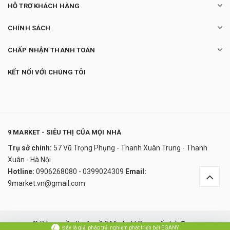
HỖ TRỢ KHÁCH HÀNG
CHÍNH SÁCH
CHẤP NHẬN THANH TOÁN
KẾT NỐI VỚI CHÚNG TÔI
9 MARKET - SIÊU THỊ CỦA MỌI NHÀ
Trụ sở chính:
57 Vũ Trọng Phụng - Thanh Xuân Trung - Thanh
Nồi Hấp cá Kitchen Craft 45cm
Xuân - Hà Nội
1.800.000₫
Hotline:
0906268080 - 0399024309
Email:
undefined
9market.vn@gmail.com
Đây là giải pháp trải nghiệm phát triển bởi EGANY
© Bản quyền thuộc về 9 Market
|
Cung cấp bởi
Sapo
Đây là giải pháp trải nghiệm phát triển bởi EGANY