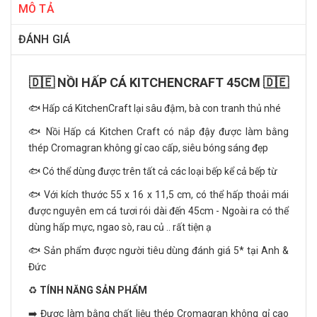
MÔ TẢ
ĐÁNH GIÁ
🇩🇪 NỒI HẤP CÁ KITCHENCRAFT 45CM 🇩🇪
🐟 Hấp cá KitchenCraft lại sâu đậm, bà con tranh thủ nhé
🐟 Nồi Hấp cá Kitchen Craft có nắp đậy được làm bằng
thép Cromagran không gỉ cao cấp, siêu bóng sáng đẹp
🐟 Có thể dùng được trên tất cả các loại bếp kể cả bếp từ
🐟 Với kích thước 55 x 16 x 11,5 cm, có thể hấp thoải mái
được nguyên em cá tươi rói dài đến 45cm - Ngoài ra có thể
dùng hấp mực, ngao sò, rau củ .. rất tiện ạ
🐟 Sản phẩm được người tiêu dùng đánh giá 5* tại Anh &
Đức
♻️
TÍNH NĂNG SẢN PHẨM
➡️ Được làm bằng chất liệu thép Cromagran không gỉ cao