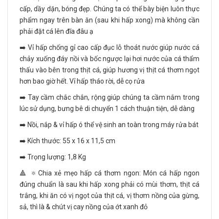
cấp, dầy dặn, bóng đẹp. Chúng ta có thể bày biện luôn thực
phẩm ngay trên bàn ăn (sau khi hấp xong) mà không cần
phải đặt cá lên đĩa đâu ạ
➡️ Vỉ hấp chống gỉ cao cấp đục lỗ thoát nước giúp nước cá
chảy xuống đáy nồi và bốc ngược lại hơi nước của cá thẩm
thấu vào bên trong thịt cá, giúp hương vị thịt cá thơm ngọt
hơn bao giờ hết. Vỉ hấp tháo rời, dễ cọ rửa
➡️ Tay cầm chắc chắn, rộng giúp chúng ta cầm nắm trong
lúc sử dụng, bưng bê di chuyển 1 cách thuận tiện, dễ dàng
➡️ Nồi, nắp & vỉ hấp ó thể vệ sinh an toàn trong máy rửa bát
➡️ Kích thước: 55 x 16 x 11,5 cm
➡️ Trọng lượng: 1,8 Kg
🔺 🔅Chia xẻ mẹo hấp cá thơm ngon: Món cá hấp ngon
đúng chuẩn là sau khi hấp xong phải có mùi thơm, thịt cá
trắng, khi ăn có vị ngọt của thịt cá, vị thơm nồng của gừng,
sả, thì là & chút vị cay nồng của ớt xanh đỏ