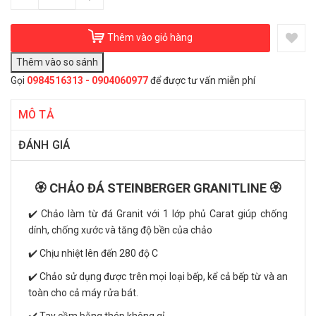
Thêm vào giỏ hàng
Gọi
0984516313 - 0904060977
để được tư vấn miễn phí
MÔ TẢ
ĐÁNH GIÁ
🏵️ CHẢO ĐÁ STEINBERGER GRANITLINE 🏵️
✔️ Chảo làm từ đá Granit với 1 lớp phủ Carat giúp chống
dính, chống xước và tăng độ bền của chảo
✔️ Chịu nhiệt lên đến 280 độ C
✔️ Chảo sử dụng được trên mọi loại bếp, kể cả bếp từ và an
toàn cho cả máy rửa bát.
✔️ Tay cầm bằng thép không gỉ