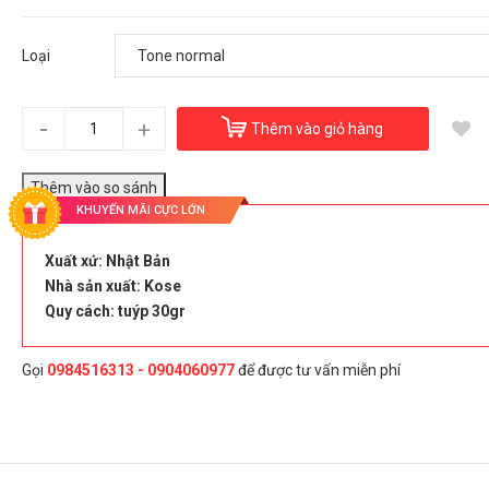
Kem trang điểm BB Kose Sekkisei White Cream 6 in 1
420.000₫
Loại
Loại:
Tone normal
-
+
Thêm vào giỏ hàng
Đây là giải pháp trải nghiệm phát triển bởi EGANY
oại
KHUYẾN MÃI CỰC LỚN
Tone normal
Tone moist
Xuất xứ: Nhật Bản
Nhà sản xuất: Kose
Quy cách: tuýp 30gr
Chọn Mua
Gọi
0984516313 - 0904060977
để được tư vấn miễn phí