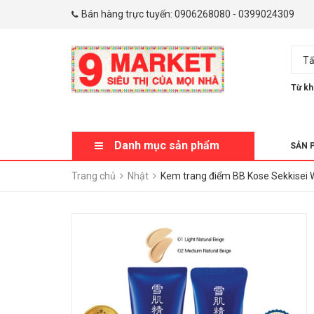
Bán hàng trực tuyến:
0906268080
-
0399024309
Tấ
Từ kh
Danh mục sản phẩm
SẢN 
Trang chủ
Nhật
Kem trang điểm BB Kose Sekkisei W