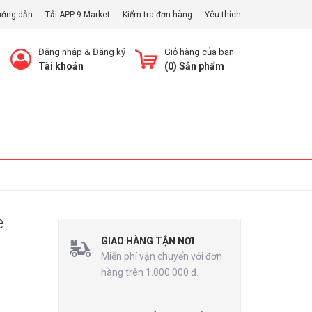
ướng dẫn
Tải APP 9 Market
Kiểm tra đơn hàng
Yêu thích
Đăng nhập
&
Đăng ký
Giỏ hàng của bạn
Tài khoản
(
0
) Sản phẩm
Xem Giỏ
e
GIAO HÀNG TẬN NƠI
Miễn phí vận chuyển với đơn
hàng trên 1.000.000 đ.