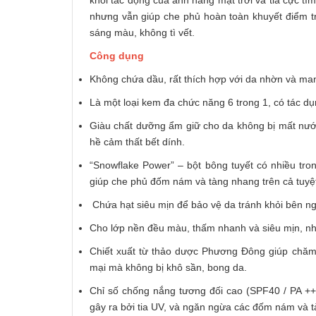
khỏi tác động của ánh nắng mặt trời và tia cực 
nhưng vẫn giúp che phủ hoàn toàn khuyết điểm tr
sáng màu, không tì vết.
Công dụng
Không chứa dầu, rất thích hợp với da nhờn và ma
Là một loại kem đa chức năng 6 trong 1, có tác 
Giàu chất dưỡng ẩm giữ cho da không bị mất nướ
hề cảm thất bết dính.
“Snowflake Power” – bột bông tuyết có nhiều tr
giúp che phủ đốm nám và tàng nhang trên cả tuyệt
Chứa hạt siêu mịn để bảo vệ da tránh khỏi bên ng
Cho lớp nền đều màu, thấm nhanh và siêu mịn, nhẹ
Chiết xuất từ thảo dược Phương Đông giúp chăm
mại mà không bị khô sần, bong da.
Chỉ số chống nắng tương đối cao (SPF40 / PA +++
gây ra bởi tia UV, và ngăn ngừa các đốm nám và 