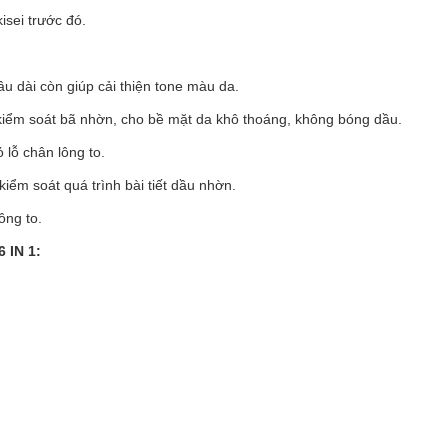
sei trước đó.
âu dài còn giúp cải thiện tone màu da.
g kiểm soát bã nhờn, cho bề mặt da khô thoáng, không bóng dầu.
ỏ lỗ chân lông to.
kiểm soát quá trình bài tiết dầu nhờn.
ông to.
 IN 1: