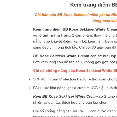
Kem trang điểm BB
Giá bán của BB Kose Sekkisei niêm yết tại N
hàng mùa sale
Kem trang điểm BB Kose Sekkisei White Cream
với
6 tính năng trong 1
sản phẩm, thay thế cho 
nắng, che khuyết điểm, kem lót, kem nền, kiểm s
sáng đẹp chỉ trong tích tắc. Chỉ với 80 giây bạn đ
BB Kose Sekkisei White Cream
còn sở hữu lớp
Lớp kem lỏng còn dễ tán đều, không gây gợn bột 
Chỉ số chống nắng của Kose Sekkisei White 
SPF 40 => Sun Protection Factor – thời gian chốn
PA+++ => khả năng lọc tia cực tím UVA hiệu quả 
Kem BB Kose Sekkisei White Cream
có 2 tone
nhiên và da nâu, thích hợp cho bạn lựa chọn.
Chỉ số chống nắng SPF40 PA+++ còn được đánh giá