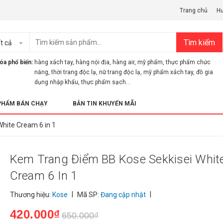
Trang chủ
H
Tìm kiếm
t cả
óa phổ biến:
hàng xách tay
,
hàng nội địa
,
hàng air
,
mỹ phẩm
,
thực phẩm chức
năng
,
thời trang độc lạ
,
nữ trang độc lạ
,
mỹ phẩm xách tay
,
đồ gia
dụng nhập khẩu
,
thực phẩm sạch...
PHẨM BÁN CHẠY
BẢN TIN KHUYẾN MÃI
hite Cream 6 in 1
Kem Trang Điểm BB Kose Sekkisei Whit
Cream 6 In 1
|
|
Thương hiệu:
Kose
Mã SP:
Đang cập nhật
420.000₫
650.000₫