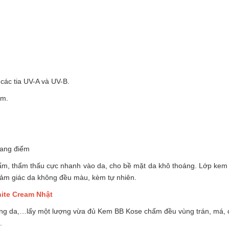
 các tia UV-A và UV-B.
ẩm.
rang điểm
ấm, thẩm thấu cực nhanh vào da, cho bề mặt da khô thoáng. Lớp kem
cảm giác da không đều màu, kèm tự nhiên.
ite Cream Nhật
ng da,…lấy một lượng vừa đủ Kem BB Kose chấm đều vùng trán, má,
.