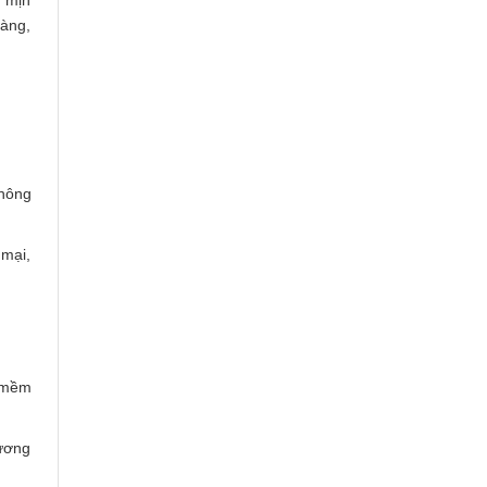
, mịn
màng,
không
 mại,
n mềm
hương