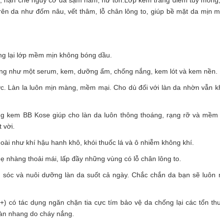
tím, hạn chế nguy cơ da sạm nám, hư tổn.Lớp kem trang điểm tuy mỏng
ên da như đốm nâu, vết thâm, lỗ chân lông to, giúp bề mặt da mịn 
ng lại lớp mềm mịn không bóng dầu.
dụng như một serum, kem, dưỡng ẩm, chống nắng, kem lót và kem nền.
c. Làn la luôn mịn màng, mềm mại. Cho dù đối với làn da nhờn vẫn 
ong kem BB Kose giúp cho làn da luôn thông thoáng, rạng rỡ và mềm
 vời.
oài như khí hậu hanh khô, khói thuốc lá và ô nhiễm không khí.
 nhàng thoải mái, lấp đầy những vùng có lỗ chân lông to.
 sóc và nuôi dưỡng làn da suốt cả ngày. Chắc chắn da bạn sẽ luô
) có tác dụng ngăn chặn tia cực tím bảo vệ da chống lại các tổn t
tàn nhang do cháy nắng.