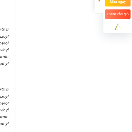
Mua ngay
Thêm vào giỏ
EG-9
nzoyl
herol
vinyl
arate
ethyl
EG-9
nzoyl
herol
vinyl
arate
ethyl