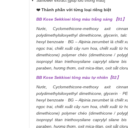
Safflower extract [giúp lưu thông máu]
❤️ Thành phần với từng loại riêng biệt
BB Kose Sekkisei tông màu trắng sáng 【01】
Nước, Cyclomethicone-methoxy axit cinnami
polydimethylsiloxyethyl dimethicone, glycerin, ta
hexyl benzoate · BG – Alpinia zerumbet lá chiết xu
ngọc trai, chiết xuất cây rum hoa, chiết xuất từ 
dimethicone) polymer chéo (dimethicone / polygly
isopropyl titan triethoxysilane caprylyl silane b
paraben, hương thơm, oxit mica-titan, oxit sắt clor
BB Kose Sekkisei tông màu tự nhiên【02】
Nước, Cyclomethicone-methoxy axit cinnami
polydimethylsiloxyethyl dimethicone, glycerin · P
hexyl benzoate · BG – Alpinia zerumbet lá chiết xu
ngọc trai, chiết xuất cây rum hoa, chiết xuất từ 
dimethicone) polymer chéo (dimethicone / polygly
isopropyl titan triethoxysilane caprylyl silane b
paraben, hương thơm, oxit mica-titan, oxit sắt clor