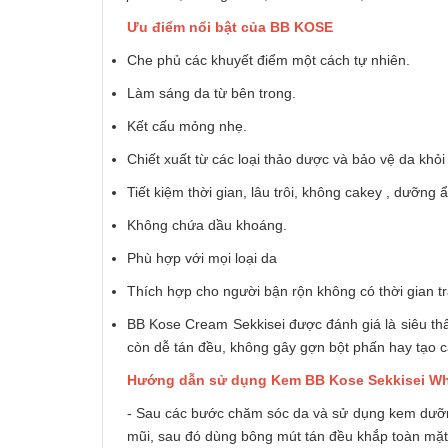
Ưu
điểm nổi bật của BB KOSE
Che phủ các khuyết điểm một cách tự nhiên.
Làm sáng da từ bên trong.
Kết cấu mỏng nhẹ.
Chiết xuất từ các loại thảo dược và bảo vệ da khỏi
Tiết kiệm thời gian, lâu trôi, không cakey , dưỡng 
Không chứa dầu khoáng.
Phù hợp với mọi loại da
Thích hợp cho người bận rộn không có thời gian t
BB Kose Cream Sekkisei được đánh giá là siêu th
còn dễ tán đều, không gây gợn bột phấn hay tạo 
Hướng dẫn sử dụng Kem BB Kose Sekkisei Wh
- Sau các bước chăm sóc da và sử dụng kem dưỡ
mũi, sau đó dùng bông mút tán đều khắp toàn mặt