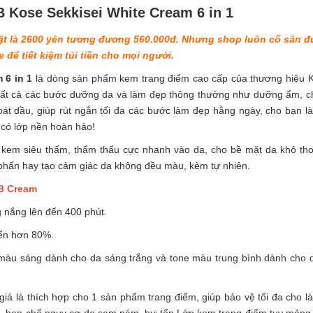
 Kose Sekkisei White Cream 6 in 1
hật là 2600 yên tương đương 560.000đ. Nhưng shop luôn cố săn 
 để tiết kiệm túi tiền cho mọi người.
 6 in 1
là dòng sản phẩm kem trang điểm cao cấp của thương hiệu 
tất cả các bước dưỡng da và làm đẹp thông thường như dưỡng ẩm, 
oát dầu, giúp rút ngắn tối đa các bước làm đẹp hằng ngày, cho bạn l
ã có lớp nền hoàn hảo!
 kem siêu thấm, thẩm thấu cực nhanh vào da, cho bề mặt da khô th
phấn hay tạo cảm giác da không đều màu, kèm tự nhiên.
BB Cream
g nắng lên đến 400 phút.
đến hơn 80%.
 màu sáng dành cho da sáng trắng và tone màu trung bình dành cho 
 là thích hợp cho 1 sản phẩm trang điểm, giúp bảo vệ tối đa cho l