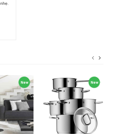
 nhẹ.
New
New