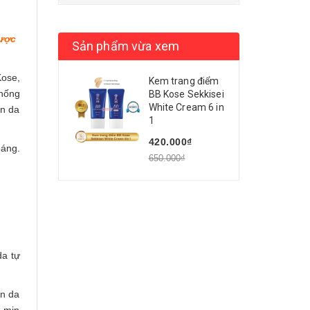
được
Sản phẩm vừa xem
Kose,
Kem trang điểm
chống
BB Kose Sekkisei
White Cream 6 in
àn da
1
420.000₫
oáng.
650.000₫
da tự
àn da