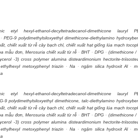
c etyl hexyl-ethanol-decyltetradecanol-dimethicone lauryl P
lc · PEG-9 polydimethylsiloxyethyl dimethicone-diethylamino hydroxybe
ất, chiết xuất từ rễ cây bạch chỉ, chiết xuất hạt giống lúa mạch tocop
hoa mẫu đơn, Merosuria chiết xuất từ rễ · BHT · DPG · (dimethicone / 
cerol -3) cross polymer alumina disteardimonium hectorite-triisoste
is ethylhexyl metoxyphenyl triazin · Na · ngậm silica hydroxit Al · m
ua
c etyl hexyl-ethanol-decyltetradecanol-dimethicone lauryl P
EG-9 polydimethylsiloxyethyl dimethicone, talc-diethylamino hydroxybe
ất, chiết xuất từ rễ cây bạch chỉ, chiết xuất hạt giống lúa mạch tocop
hoa mẫu đơn, Merosuria chiết xuất từ rễ · BHT · DPG · (dimethicone / 
cerol -3) cross polymer alumina disteardimonium hectorite-triisoste
is ethylhexyl metoxyphenyl triazin · Na · ngậm silica hydroxit Al · m
ua