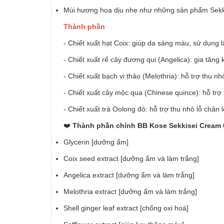
Mùi hương hoa dịu nhẹ như những sản phẩm Sekki
Thành phần
- Chiết xuất hạt Coix: giúp da sáng màu, sử dụng l
- Chiết xuất rể cây đương qui (Angelica): gia tăn
- Chiết xuất bạch vi thảo (Melothria): hỗ trợ thu nh
- Chiết xuất cây mộc qua (Chinese quince): hỗ trợ 
- Chiết xuất trà Oolong đỏ: hỗ trợ thu nhỏ lỗ chân l
❤️
Thành phần chính BB Kose Sekkisei Cream 6
Glycerin [dưỡng ẩm]
Coix seed extract [dưỡng ẩm và làm trắng]
Angelica extract [dưỡng ẩm và làm trắng]
Melothria extract [dưỡng ẩm và làm trắng]
Shell ginger leaf extract [chống oxi hoá]