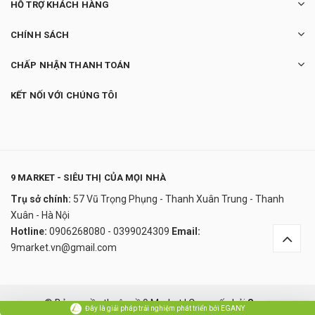
HỖ TRỢ KHÁCH HÀNG
CHÍNH SÁCH
CHẤP NHẬN THANH TOÁN
KẾT NỐI VỚI CHÚNG TÔI
9 MARKET - SIÊU THỊ CỦA MỌI NHÀ
Trụ sở chính:
57 Vũ Trọng Phụng - Thanh Xuân Trung - Thanh
Nước tẩy trang trà xanh Innisfree Green Tea
Xuân - Hà Nội
Cleansing Water
Hotline:
0906268080 - 0399024309
Email:
370.000₫
9market.vn@gmail.com
undefined
Đây là giải pháp trải nghiệm phát triển bởi EGANY
© Bản quyền thuộc về 9 Market
|
Cung cấp bởi
Sapo
Đây là giải pháp trải nghiệm phát triển bởi EGANY