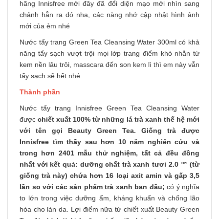
hãng Innisfree mới đây đã đổi diện mạo mới nhìn sang
chảnh hẳn ra đó nha, các nàng nhớ cập nhật hình ảnh
mới của ẻm nhé
Nước tẩy trang Green Tea Cleansing Water 300ml có khả
năng tẩy sạch vượt trội mọi lớp trang điểm khó nhằn từ
kem nền lâu trôi, masscara đến son kem lì thì em này vẫn
tẩy sạch sẽ hết nhé
Thành phần
Nước tẩy trang Innisfree Green Tea Cleansing Water
được
chiết xuất 100% từ những lá trà xanh thế hệ mới
với tên gọi Beauty Green Tea. Giống trà được
Innisfree tìm thấy sau hơn 10 năm nghiên cứu và
trong hơn 2401 mẫu thử nghiệm, tất cả đều đồng
nhất với kết quả: dưỡng chất trà xanh tươi 2.0 ™ (từ
giống trà này) chứa hơn 16 loại axit amin và gấp 3,5
lần so với các sản phẩm trà xanh ban đầu;
có ý nghĩa
to lớn trong việc dưỡng ẩm, kháng khuẩn và chống lão
hóa cho làn da. Lợi điểm nữa từ chiết xuất Beauty Green