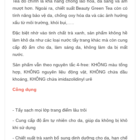
Tea đó chính là khả năng chống lão hóa, da sáng và ẩm
mượt hơn. Ngoài ra, chiết suất Beauty Green Tea còn có
tính năng bảo vệ da, chống oxy hóa da và các ảnh hưởng
xấu từ môi trường, khói bụi,…..
Đặc biệt nhờ vào tinh chất trà xanh, sản phẩm không hề
làm khô da như các loại nước tẩy trang khác mà còn cung
cấp độ ẩm cho da, làm sáng da, không làm da bị mất
nước.
Sản phẩm vẫn theo nguyên tắc 4-free: KHÔNG màu tổng
hợp, KHÔNG nguyên liệu động vật, KHÔNG chứa dầu
khoáng, KHÔNG chứa imidazolidinyl urê
Công dụng
- Tẩy sạch mọi lớp trang điểm lâu trôi
- Cung cấp độ ẩm tự nhiên cho da, giúp da không bị khô
khi sử dụng
- Chiết xuất trà xanh bổ sung dinh dưỡng cho da, hạn chế