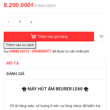
8.200.000₫
9.500.000₫
-
+
Thêm vào giỏ hàng
Gọi
0984516313 - 0904060977
để được tư vấn miễn phí
MÔ TẢ
ĐÁNH GIÁ
🌪️ MÁY HÚT ẨM BEURER LE60 🌪️
(Vì là hàng sale, số lượng ít nên vui lòng inbox để kiểm tra