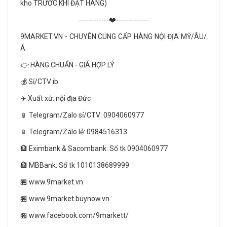
kho TRƯỚC KHI ĐẶT HÀNG)
------------❤️-------------
9MARKET.VN - CHUYÊN CUNG CẤP HÀNG NỘI ĐỊA MỸ/ÂU/
Á
👉 HÀNG CHUẨN - GIÁ HỢP LÝ
💰 Sỉ/CTV ib
✈️ Xuất xứ: nội địa Đức
📱 Telegram/Zalo sỉ/CTV: 0904060977
📱 Telegram/Zalo lẻ: 0984516313
🏦 Eximbank & Sacombank: Số tk 0904060977
🏦 MBBank: Số tk 1010138689999
🏪 www.9market.vn
🏪 www.9market.buynow.vn
🏪 www.facebook.com/9markett/