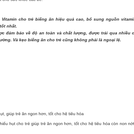
 Vitamin cho trẻ biếng ăn hiệu quả cao, bổ sung nguồn vitami
tốt nhất.
c đảm bảo về độ an toàn và chất lượng, được trải qua nhiều 
rường. Và kẹo biếng ăn cho trẻ cũng không phải là ngoại lệ.
ụt, giúp trẻ ăn ngon hơn, tốt cho hệ tiêu hóa
thiếu hụt cho trẻ giúp trẻ ăn ngon hơn, tốt cho hệ tiêu hóa còn non nớ