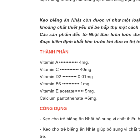
Kẹo biếng ăn Nhật còn được ví như một loại
khoáng chất thiết yếu để bé hấp thụ một cách 
Các sản phẩm đến từ Nhật Bản luôn luôn đượ
đoạn kiểm định khắt khe trước khi đưa ra thị t
THÀNH PHẦN
Vitamin A •••••••••••• 4mg.
Vitamin C •••••••••••• 40mg.
Vitamin D2 ••••••••• 0.01mg.
Vitamin B6 ••••••••••• 1mg.
Vitamin E acetate•••••• 5mg.
Calcium pantothenate ••6mg.
CÔNG DỤNG
- Kẹo cho trẻ biếng ăn Nhật bổ sung vi chất thiếu h
- Kẹo cho trẻ biếng ăn Nhật giúp bổ sung vi chất 
trẻ.