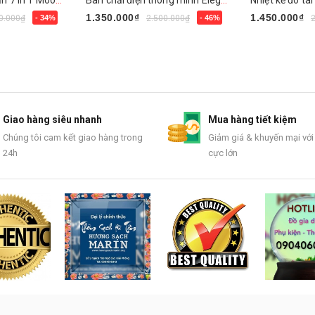
Đèn bàn chống cận 7 in 1 Mooaz MLW1
Bàn chải điện thông minh Elegant
1.350.000₫
1.450.000₫
0.000₫
- 34%
2.500.000₫
- 46%
Chọn sản phẩm
Mua ngay
Giao hàng siêu nhanh
Mua hàng tiết kiệm
Chúng tôi cam kết giao hàng trong
Giảm giá & khuyến mại với
24h
cực lớn