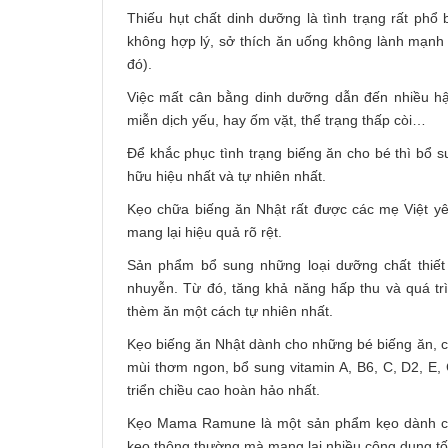
Thiếu hụt chất dinh dưỡng là tình trạng rất phổ
không hợp lý, sở thích ăn uống không lành mạnh c
đó).
Việc mất cân bằng dinh dưỡng dẫn đến nhiều hậu
miễn dịch yếu, hay ốm vặt, thể trạng thấp còi…
Để khắc phục tình trạng biếng ăn cho bé thì bổ su
hữu hiệu nhất và tự nhiên nhất.
Kẹo chữa biếng ăn Nhật rất được các mẹ Việt yêu
mang lại hiệu quả rõ rệt.
Sản phẩm bổ sung những loại dưỡng chất thiết
nhuyễn. Từ đó, tăng khả năng hấp thu và quá trì
thèm ăn một cách tự nhiên nhất.
Kẹo biếng ăn Nhật dành cho những bé biếng ăn, c
mùi thơm ngon, bổ sung vitamin A, B6, C, D2, E,
triển chiều cao hoàn hảo nhất.
Kẹo Mama Ramune là một sản phẩm kẹo dành cho
kẹo thông thường mà mang lại nhiều công dụng tố