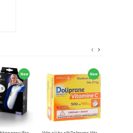
New
New