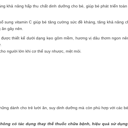
ng khả năng hấp thu chất dinh dưỡng cho bé, giúp bé phát triển toàn
bổ sung vitamin C giúp bé tăng cường sức đề kháng, tăng khả năng 
g ăn gây nên.
ăn được thiết kế dưới dạng kẹo gôm mềm, hương vị dâu thơm ngon n
.
ho người lớn khi cơ thể suy nhược, mệt mỏi.
hững dành cho trẻ lười ăn, suy dinh dưỡng mà còn phù hợp với các b
không có tác dụng thay thế thuốc chữa bệnh, hiệu quả sử dụng