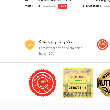
Kẹo gấu Mivolis Multivitamin Barchen của Đức
200.000₫
1.450.000₫
265.000₫
- 25%
2.19
Mua ngay
Mua ngay
Chất lượng hàng đầu
Cam kết tất cả sản phẩm chính
hãng 100%