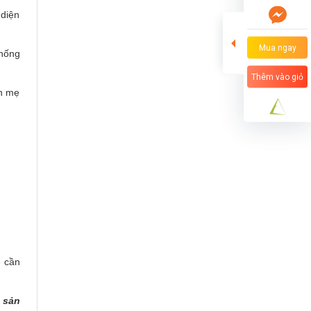
 diện
Mua ngay
chống
Thêm vào giỏ
ên mẹ
é cần
 sản