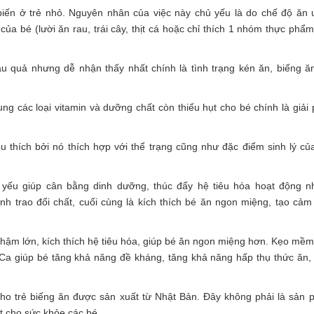
 biến ở trẻ nhỏ. Nguyên nhân của việc này chủ yếu là do chế độ ăn
ủa bé (lười ăn rau, trái cây, thịt cá hoặc chỉ thích 1 nhóm thực phẩ
 quả nhưng dễ nhận thấy nhất chính là tình trạng kén ăn, biếng ă
ng các loại vitamin và dưỡng chất còn thiếu hụt cho bé chính là giải
 thích bởi nó thích hợp với thể trạng cũng như đặc điểm sinh lý củ
 yếu giúp cân bằng dinh dưỡng, thúc đẩy hệ tiêu hóa hoạt động n
nh trao đổi chất, cuối cùng là kích thích bé ăn ngon miệng, tạo cảm
hậm lớn, kích thích hệ tiêu hóa, giúp bé ăn ngon miệng hơn. Kẹo mề
 Ca giúp bé tăng khả năng đề kháng, tăng khả năng hấp thụ thức ăn,
 trẻ biếng ăn được sản xuất từ Nhật Bản. Đây không phải là sản 
t cho sức khỏe các bé.