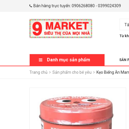
Bán hàng trực tuyến:
0906268080
-
0399024309
Tấ
Từ kh
Danh mục sản phẩm
SẢN 
Trang chủ
Sản phẩm cho bé yêu
Kẹo Biếng Ăn Ma