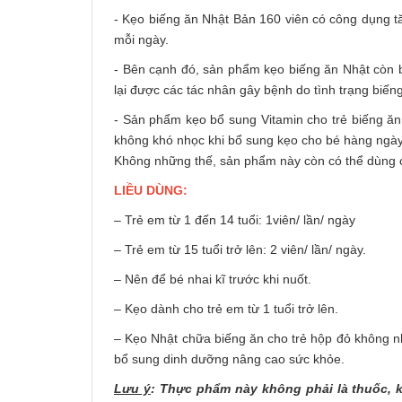
- Kẹo biếng ăn Nhật Bản 160 viên có công dụng tă
mỗi ngày.
- Bên cạnh đó, sản phẩm kẹo biếng ăn Nhật còn 
lại được các tác nhân gây bệnh do tình trạng biến
- Sản phẩm kẹo bổ sung Vitamin cho trẻ biếng 
không khó nhọc khi bổ sung kẹo cho bé hàng ngày
Không những thế, sản phẩm này còn có thể dùng c
LIỀU DÙNG:
– Trẻ em từ 1 đến 14 tuổi: 1viên/ lần/ ngày
– Trẻ em từ 15 tuổi trở lên: 2 viên/ lần/ ngày.
– Nên để bé nhai kĩ trước khi nuốt.
– Kẹo dành cho trẻ em từ 1 tuổi trở lên.
– Kẹo Nhật chữa biếng ăn cho trẻ hộp đỏ không n
bổ sung dinh dưỡng nâng cao sức khỏe.
Lưu ý
: Thực phẩm này không phải là thuốc, 