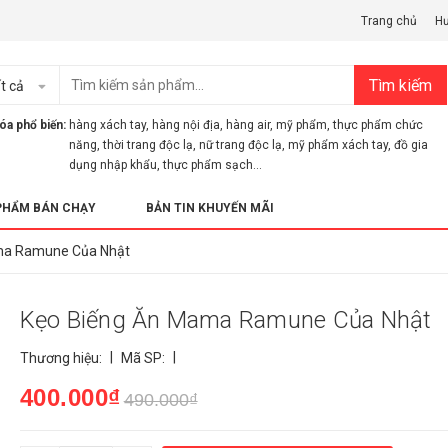
Trang chủ
H
Tìm kiếm
t cả
óa phổ biến:
hàng xách tay
,
hàng nội địa
,
hàng air
,
mỹ phẩm
,
thực phẩm chức
năng
,
thời trang độc lạ
,
nữ trang độc lạ
,
mỹ phẩm xách tay
,
đồ gia
dụng nhập khẩu
,
thực phẩm sạch...
PHẨM BÁN CHẠY
BẢN TIN KHUYẾN MÃI
ma Ramune Của Nhật
Kẹo Biếng Ăn Mama Ramune Của Nhật
|
|
Thương hiệu:
Mã SP:
400.000₫
490.000₫