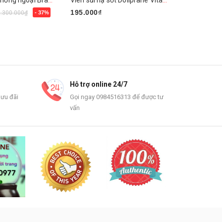
Nhiệt kế đo tai hồng ngoại Braun ThermoScan 6 IRT6515
Viên sủi hạ sốt Doliprane Vitamin C 500mg/150mg
195.000₫
990.000₫
2.300.000₫
- 37%
Mua ngay
Chọn sản
Hỗ trợ online 24/7
 ưu đãi
Gọi ngay 0984516313 để được tư
vấn