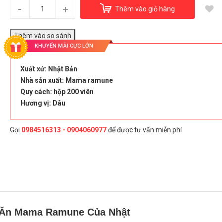
Kẹo Biếng Ăn Mama Ramune Của Nhật
-
+
Thêm vào giỏ hàng
400.000₫
KHUYẾN MÃI CỰC LỚN
Đây là giải pháp trải nghiệm phát triển bởi EGANY
Xuất xứ: Nhật Bản
Nhà sản xuất: Mama ramune
Quy cách: hộp 200 viên
Hương vị: Dâu
Chọn Mua
Gọi
0984516313 - 0904060977
để được tư vấn miễn phí
 Ăn Mama Ramune Của Nhật