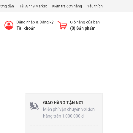
ướng dẫn
Tải APP 9 Market
Kiểm tra đơn hàng
Yêu thích
Đăng nhập
&
Đăng ký
Giỏ hàng của bạn
Tài khoản
(
0
) Sản phẩm
Xem Giỏ
GIAO HÀNG TẬN NƠI
Miễn phí vận chuyển với đơn
hàng trên 1.000.000 đ.