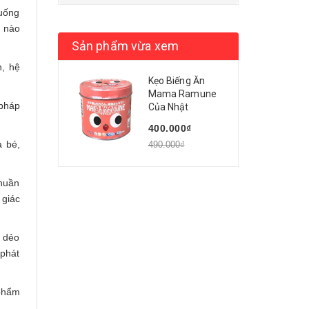
 uống
m nào
Sản phẩm vừa xem
n, hệ
Kẹo Biếng Ăn
Mama Ramune
 pháp
Của Nhật
400.000₫
a bé,
490.000₫
huần
 giác
m dẻo
 phát
phẩm