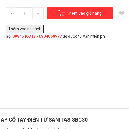
Máy đo huyết áp cổ tay điện tử Sanitas SBC30
950.000₫
-
+
Thêm vào giỏ hàng
Gọi
0984516313 - 0904060977
để được tư vấn miễn phí
Đây là giải pháp trải nghiệm phát triển bởi EGANY
Chọn Mua
ÁP CỔ TAY ĐIỆN TỬ SANITAS SBC30