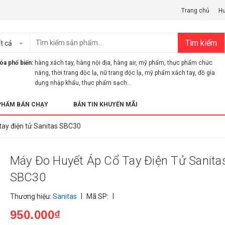
Trang chủ
H
Tìm kiếm
t cả
óa phổ biến:
hàng xách tay
,
hàng nội địa
,
hàng air
,
mỹ phẩm
,
thực phẩm chức
năng
,
thời trang độc lạ
,
nữ trang độc lạ
,
mỹ phẩm xách tay
,
đồ gia
dụng nhập khẩu
,
thực phẩm sạch...
PHẨM BÁN CHẠY
BẢN TIN KHUYẾN MÃI
tay điện tử Sanitas SBC30
Máy Đo Huyết Áp Cổ Tay Điện Tử Sanita
SBC30
|
|
Thương hiệu:
Sanitas
Mã SP:
950.000₫