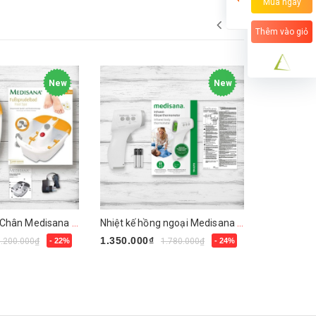
Mua ngay
Thêm vào giỏ
New
New
Bồn Massage Chân Medisana FS 885
Nhiệt kế hồng ngoại Medisana TM-A79
1.350.000₫
2.950.000
3.200.000₫
- 22%
1.780.000₫
- 24%
Mua ngay
Mua ngay