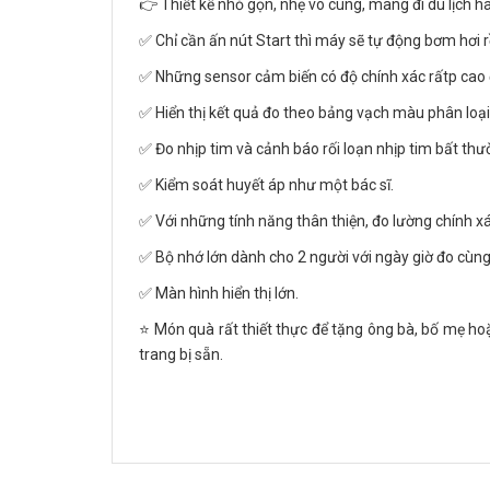
👉 Thiết kế nhỏ gọn, nhẹ vô cùng, mang đi du lịch hay
✅ Chỉ cần ấn nút Start thì máy sẽ tự động bơm hơi rồ
✅ Những sensor cảm biến có độ chính xác rấtp cao 
✅ Hiển thị kết quả đo theo bảng vạch màu phân loại 
✅ Đo nhịp tim và cảnh báo rối loạn nhịp tim bất th
✅ Kiểm soát huyết áp như một bác sĩ.
✅ Với những tính năng thân thiện, đo lường chính xá
✅ Bộ nhớ lớn dành cho 2 người với ngày giờ đo cùng
✅ Màn hình hiển thị lớn.
⭐ Món quà rất thiết thực để tặng ông bà, bố mẹ hoặ
trang bị sẵn.