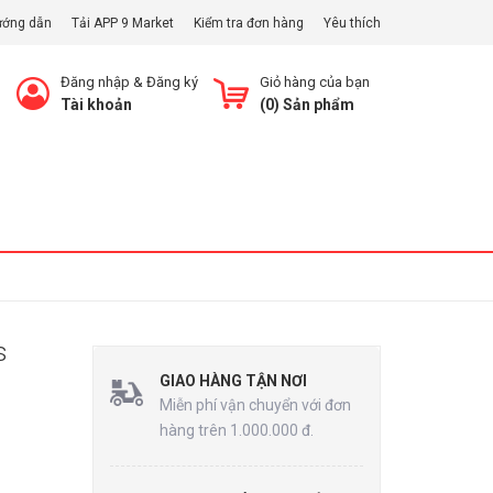
ướng dẫn
Tải APP 9 Market
Kiểm tra đơn hàng
Yêu thích
Đăng nhập
&
Đăng ký
Giỏ hàng của bạn
Tài khoản
(
0
) Sản phẩm
Xem Giỏ
s
GIAO HÀNG TẬN NƠI
Miễn phí vận chuyển với đơn
hàng trên 1.000.000 đ.