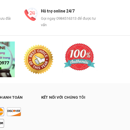
Hỗ trợ online 24/7
 ưu đãi
Gọi ngay 0984516313 để được tư
vấn
THANH TOÁN
KẾT NỐI VỚI CHÚNG TÔI