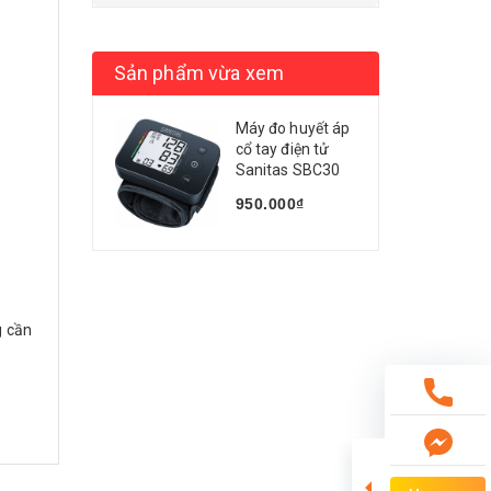
Sản phẩm vừa xem
Máy đo huyết áp
cổ tay điện tử
Sanitas SBC30
950.000₫
g cần