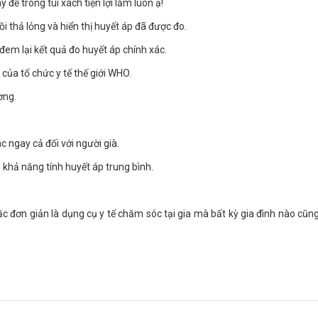
 để trong túi xách tiện lợi lắm luôn ạ!
i thả lỏng và hiển thị huyết áp đã được đo.
đem lại kết quả đo huyết áp chính xác.
của tổ chức y tế thế giới WHO.
ường.
c ngay cả đối với người già.
 khả năng tính huyết áp trung bình.
c đơn giản là dụng cụ y tế chăm sóc tại gia mà bất kỳ gia đình nào cũn