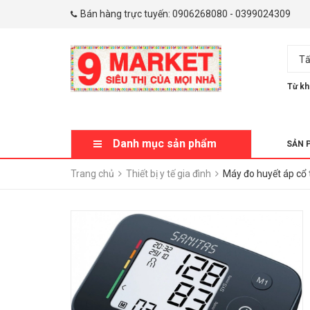
Bán hàng trực tuyến:
0906268080
-
0399024309
Tấ
Từ kh
Danh mục sản phẩm
SẢN 
Trang chủ
Thiết bị y tế gia đình
Máy đo huyết áp cổ 