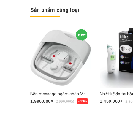
Sản phẩm cùng loại
New
Bồn massage ngâm chân Medisana FS886
1.990.000₫
1.450.000₫
2.990.000₫
- 33%
2.30
Mua ngay
Mua ngay