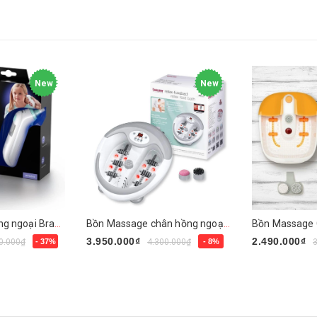
New
New
Nhiệt kế đo tai hồng ngoại Braun ThermoScan 6 IRT6515
Bồn Massage chân hồng ngoại Beurer FB50
3.950.000₫
2.490.000₫
0.000₫
- 37%
4.300.000₫
- 8%
Mua ngay
Mua ngay