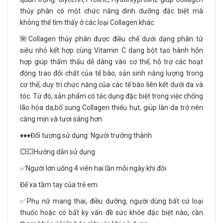
thủy phân có một chức năng dinh dưỡng đặc biệt mà
không thể tìm thấy ở các loại Collagen khác.
🌺Collagen thủy phân được điều chế dưới dạng phân tử
siêu nhỏ kết hợp cùng Vitamin C dạng bột tạo hành hỗn
hợp giúp thẩm thấu dễ dàng vào cơ thể, hỗ trợ các hoạt
động trao đổi chất của tế bào, sản sinh năng lượng trong
cơ thể, duy trì chức năng của các tế bào liên kết dưới da và
tóc. Từ đó, sản phẩm có tác dụng đặc biệt trong việc chống
lão hóa da,bổ sung Collagen thiếu hụt, giúp làn da trở nên
căng mịn và tươi sáng hơn.
♦️♦️♦️Đối tượng sử dụng: Người trưởng thành
💥💥Hướng dẫn sử dụng
✅Người lớn uống 4 viên hai lần mỗi ngày khi đói
Để xa tầm tay của trẻ em
✅Phụ nữ mang thai, điều dưỡng, người dùng bất cứ loại
thuốc hoặc có bất kỳ vấn đề sức khỏe đặc biệt nào, cần