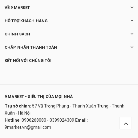
VỀ 9 MARKET
HỖ TRỢ KHÁCH HÀNG
CHÍNH SÁCH
CHẤP NHẬN THANH TOÁN
KẾT NỐI VỚI CHÚNG TÔI
9 MARKET - SIÊU THỊ CỦA MỌI NHÀ
Trụ sở chính:
57 Vũ Trọng Phụng - Thanh Xuân Trung - Thanh
Puritan's Pride Hydrolyzed Collagen
Xuân - Hà Nội
1000mg
Hotline:
0906268080 - 0399024309
Email:
620.000₫
9market.vn@gmail.com
undefined