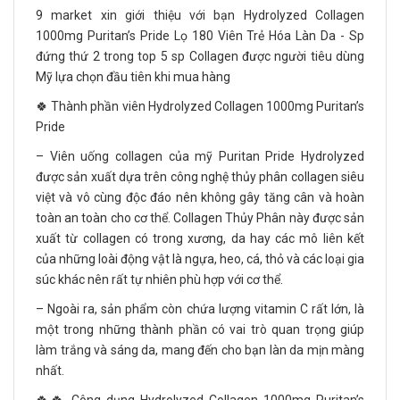
9 market xin giới thiệu với bạn Hydrolyzed Collagen
1000mg Puritan’s Pride Lọ 180 Viên Trẻ Hóa Làn Da - Sp
đứng thứ 2 trong top 5 sp Collagen được người tiêu dùng
Mỹ lựa chọn đầu tiên khi mua hàng
🍀 Thành phần viên Hydrolyzed Collagen 1000mg Puritan’s
Pride
– Viên uống collagen của mỹ Puritan Pride Hydrolyzed
được sản xuất dựa trên công nghệ thủy phân collagen siêu
việt và vô cùng độc đáo nên không gây tăng cân và hoàn
toàn an toàn cho cơ thể. Collagen Thủy Phân này được sản
xuất từ collagen có trong xương, da hay các mô liên kết
của những loài động vật là ngựa, heo, cá, thỏ và các loại gia
súc khác nên rất tự nhiên phù hợp với cơ thể.
– Ngoài ra, sản phẩm còn chứa lượng vitamin C rất lớn, là
một trong những thành phần có vai trò quan trọng giúp
làm trắng và sáng da, mang đến cho bạn làn da mịn màng
nhất.