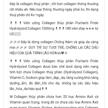
Đây là collagen thuỷ phân , tốt hơn collagen thông thường
rất nhiều ah. Nếu loại thông thường ngày phải 6v, thì dạng
thuỷ phân chỉ 4v/ ngày
💊💊💊Viên uống Collagen thủy phân Puritan's Pride
Hydrolyzed Collagen 1000mg 💊💊💊180 viên ship ✈️✈️✈️ từ
US🇺🇸
🎉🎉🎉Đây là dòng collagen Chống Nám và giúp da căng
mịn🎉🎉🎉 DUY TRÌ SỰ TƯƠI TRẺ, CHỐNG LẠI CÁC DẤU
HIỆU CỦA QUÁ TRÌNH LÃO HÓA!👱💖🌞
💊💊💊Viên uống Collagen thủy phân Puritan's Pride
Hydrolyzed Collagen được bào chế dưới dạng viên nang
tinh bột chứa Collagen thủy phân (Hydrolyzed Collagen),
Vitamin C, Sodium giúp làm_đẹp_da, tăng cường khả năng
dưỡng_ẩm, độ đàn_hồi cho da, chống lại các dấu hiệu
lão_hóa_da hiệu quả💊💊
🌺Collagen thủy phân chứa hơn 20 loại Amino Axit và
Vitamin quan trọng, trong đó có chứa các loại Amino Axit
quan trọng: Glycerin, Proline, Hydorxyproline giúp Collagen