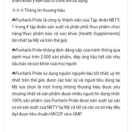
tham khảo ý kiến bác sĩ trước khi sử dụng
🌞🌞🌞Thông tin thương hiệu
☘️Puritan's Pride là công ty thành viên của Tập đoàn NBTY,
1 trong 4 tập đoàn sản xuất và phân phối thực phẩm chức
năng/thực phẩm bảo vệ sức khỏe (Health Supplements)
lớn nhất tại Mỹ và trên thế giới.
☘️Puritan's Pride khẳng định đẳng cấp của mình thông qua
danh mục trên 2.000 sản phẩm, đáp ứng hầu hết các nhu
cầu bảo vệ sức khỏe của mọi người.
☘️Puritan's Pride sử dụng nguồn nguyên liệu tốt nhất, uy tín
nhất trên thế giới, được các bác sỹ và người tiêu dùng tại
Mỹ lựa chọn là một trong những thương hiệu được yêu
chuộng nhất và sản phẩm được nhiều người tin dùng nhất.
100% sản phẩm của Puritan's Pride được sản xuất tại các
cơ sở sản xuất của NBTY tại Mỹ và tất cả các cơ sở này đều
đạt được tiêu chuẩn HACCP và e-GMP.