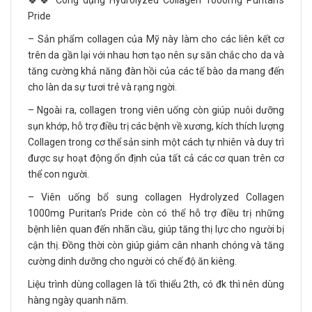
🍀🍀 Công dụng Hydrolyzed Collagen 1000mg Puritan’s
Pride
– Sản phẩm collagen của Mỹ này làm cho các liên kết cơ
trên da gần lại với nhau hơn tạo nên sự săn chắc cho da và
tăng cường khả năng đàn hồi của các tế bào da mang đến
cho làn da sự tươi trẻ và rạng ngời.
– Ngoài ra, collagen trong viên uống còn giúp nuôi dưỡng
sụn khớp, hỗ trợ điều trị các bệnh về xương, kích thích lượng
Collagen trong cơ thể sản sinh một cách tự nhiên và duy trì
được sự hoạt động ổn định của tất cả các cơ quan trên cơ
thể con người.
– Viên uống bổ sung collagen Hydrolyzed Collagen
1000mg Puritan’s Pride còn có thể hỗ trợ điều trị những
bệnh liên quan đến nhãn cầu, giúp tăng thị lực cho người bị
cận thị. Đồng thời còn giúp giảm cân nhanh chóng và tăng
cường dinh dưỡng cho người có chế độ ăn kiêng.
Liệu trình dùng collagen là tối thiểu 2th, có đk thì nên dùng
hàng ngày quanh năm.