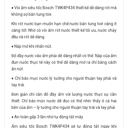
♦️ Vòi ấm siêu tốc Bosch TWK4P434 thiết kế dễ dàng rót mà
không sợ bắn tung tóe.
Khi rót nước bạn muốn hạn chế nước bắn tung toé càng ít
càng tốt. Nhờ có vòi ấm rót nước thiết kế tối ưu, nước chảy
đều và rót dễ dàng.
♦️ Nắp mở khi nhấn nút.
Đổ đầy nước vào ấm phải dễ dàng nhất có thể. Nắp của ấm
đun nước thực tế này có thể dễ dàng mở ra chỉ bằng cách
ấn nút.
♦️ Chỉ báo mực nước lý tưởng cho người thuận tay phải và
tay trái.
Đơn giản chỉ cần đổ đầy ấm với lượng nước thực sự cần
thiết. Chỉ báo mức nước dễ đọc có thể nhìn thấy ở cả hai
bên của ấm – lý tưởng cho người thuận tay trái và tay phải
♦️ An toàn gấp 3 lần nhờ tự động tắt máy.
Ấm siêu tốc Bosch TWK4P434 sẽ tự động tắt ngay khi