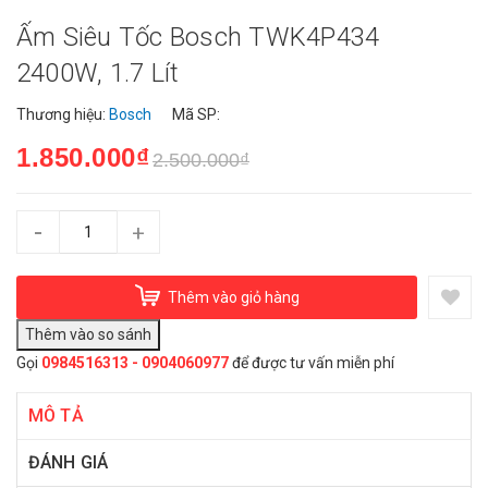
Ấm Siêu Tốc Bosch TWK4P434
2400W, 1.7 Lít
Thương hiệu:
Bosch
Mã SP:
1.850.000₫
2.500.000₫
-
+
Thêm vào giỏ hàng
Gọi
0984516313 - 0904060977
để được tư vấn miễn phí
MÔ TẢ
ĐÁNH GIÁ