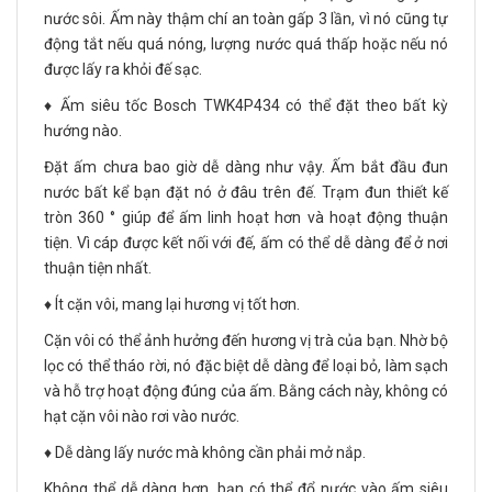
nước sôi. Ấm này thậm chí an toàn gấp 3 lần, vì nó cũng tự
động tắt nếu quá nóng, lượng nước quá thấp hoặc nếu nó
được lấy ra khỏi đế sạc.
♦️ Ấm siêu tốc Bosch TWK4P434 có thể đặt theo bất kỳ
hướng nào.
Đặt ấm chưa bao giờ dễ dàng như vậy. Ấm bắt đầu đun
nước bất kể bạn đặt nó ở đâu trên đế. Trạm đun thiết kế
tròn 360 ° giúp để ấm linh hoạt hơn và hoạt động thuận
tiện. Vì cáp được kết nối với đế, ấm có thể dễ dàng để ở nơi
thuận tiện nhất.
♦️ Ít cặn vôi, mang lại hương vị tốt hơn.
Cặn vôi có thể ảnh hưởng đến hương vị trà của bạn. Nhờ bộ
lọc có thể tháo rời, nó đặc biệt dễ dàng để loại bỏ, làm sạch
và hỗ trợ hoạt động đúng của ấm. Bằng cách này, không có
hạt cặn vôi nào rơi vào nước.
♦️ Dễ dàng lấy nước mà không cần phải mở nắp.
Không thể dễ dàng hơn, bạn có thể đổ nước vào ấm siêu