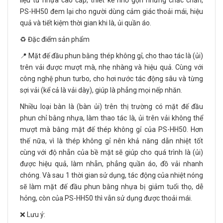
liệu từ nhựa cao cấp, thiết kế nhỏ gọn nhưng chắc chắn,
PS-HH50 đem lại cho người dùng cảm giác thoải mái, hiệu
quả và tiết kiệm thời gian khi là, ủi quần áo.
♻️ Đặc điểm sản phẩm
📍 Mặt đế đầu phun bằng thép không gỉ, cho thao tác là (ủi)
trên vải được mượt mà, nhẹ nhàng và hiệu quả. Cùng với
công nghệ phun turbo, cho hơi nước tác động sâu và từng
sợi vải (kể cả là vải dày), giúp là phẳng mọi nếp nhăn.
Nhiều loại bàn là (bàn ủi) trên thị trường có mặt đế đầu
phun chỉ bằng nhựa, làm thao tác là, ủi trên vải không thể
mượt mà bằng mặt đế thép không gỉ của PS-HH50. Hơn
thế nữa, vì là thép không gỉ nên khả năng dẫn nhiệt tốt
cùng với độ nhẵn của bề mặt sẽ giúp cho quá trình là (ủi)
được hiệu quả, làm nhẵn, phẳng quần áo, đồ vải nhanh
chóng. Và sau 1 thời gian sử dụng, tác động của nhiệt nóng
sẽ làm mặt đế đầu phun bằng nhựa bị giảm tuổi thọ, dễ
hỏng, còn của PS-HH50 thì vẫn sử dụng được thoải mái.
❌ Lưu ý: