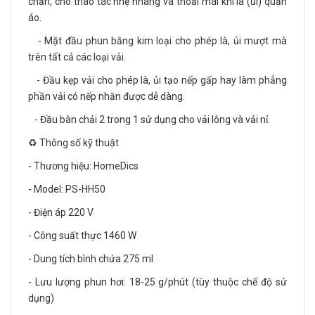
chắn, cho thao tác nhẹ nhàng và thoải mái khi là (ủi) quần
áo.
- Mặt đầu phun bằng kim loại cho phép là, ủi mượt mà
trên tất cả các loại vải.
- Đầu kẹp vải cho phép là, ủi tạo nếp gấp hay làm phẳng
phần vải có nếp nhăn được dễ dàng.
- Đầu bàn chải 2 trong 1 sử dụng cho vải lông và vải nỉ.
♻️ Thông số kỹ thuật
- Thương hiệu: HomeDics
- Model: PS-HH50
- Điện áp 220 V
- Công suất thực 1460 W
- Dung tích bình chứa 275 ml
- Lưu lượng phun hơi: 18-25 g/phút (tùy thuộc chế độ sử
dụng)