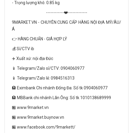
- Trọng lượng khô: 0.85 kg
------------❤️-------------
9MARKET.VN - CHUYÊN CUNG CẤP HÀNG NỘI ĐỊA MỸ/ÂU/
Á
👉 HÀNG CHUẨN - GIÁ HỢP LÝ
💰 Sỉ/CTV ib
✈️ Xuất xứ: nội địa Đức
📱 Telegram/Zalo sỉ/CTV: 0904060977
📱 Telegram/Zalo lẻ: 0984516313
🏦 Eximbank Chi nhánh Đống Đa: Số tk 0904060977
🏦 MBBank chi nhánh Lãn Ông: Số tk 1010138689999
🏪 www.9market.vn
🏪 www.9market.buynow.vn
🏪 www.facebook.com/9markett/