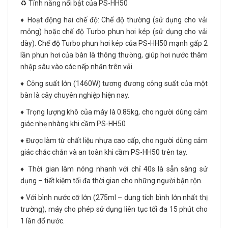
♻️ Tính năng nổi bật của PS-HH50
♦️ Hoạt động hai chế độ: Chế độ thường (sử dụng cho vải
mỏng) hoặc chế độ Turbo phun hơi kép (sử dụng cho vải
dày). Chế độ Turbo phun hơi kép của PS-HH50 mạnh gấp 2
lần phun hơi của bàn là thông thường, giúp hơi nước thâm
nhập sâu vào các nếp nhăn trên vải.
♦️ Công suất lớn (1460W) tương đương công suất của một
bàn là cây chuyên nghiệp hiện nay.
♦️ Trọng lượng khô của máy là 0.85kg, cho người dùng cảm
giác nhẹ nhàng khi cầm PS-HH50
♦️ Được làm từ chất liệu nhựa cao cấp, cho người dùng cảm
giác chắc chắn và an toàn khi cầm PS-HH50 trên tay.
♦️ Thời gian làm nóng nhanh với chỉ 40s là sẵn sàng sử
dụng – tiết kiệm tối đa thời gian cho những người bận rộn.
♦️ Với bình nước cỡ lớn (275ml – dung tích bình lớn nhất thị
trường), máy cho phép sử dụng liên tục tối đa 15 phút cho
1 lần đổ nước.