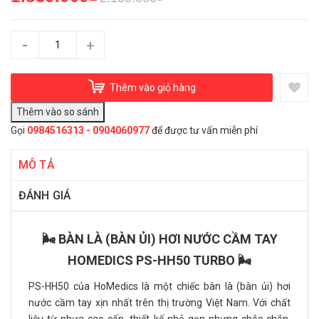
-
+
Thêm vào giỏ hàng
Gọi
0984516313 - 0904060977
để được tư vấn miễn phí
MÔ TẢ
ĐÁNH GIÁ
🌬️ BÀN LÀ (BÀN ỦI) HƠI NƯỚC CẦM TAY
HOMEDICS PS-HH50 TURBO 🌬️
PS-HH50 của HoMedics là một chiếc bàn là (bàn ủi) hơi
nước cầm tay xịn nhất trên thị trường Việt Nam. Với chất