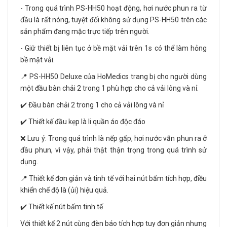
- Trong quá trình PS-HH50 hoạt động, hơi nước phun ra từ
đầu là rất nóng, tuyệt đối không sử dụng PS-HH50 trên các
sản phẩm đang mặc trực tiếp trên người.
- Giữ thiết bị liên tục ở bề mặt vải trên 1s có thể làm hỏng
bề mặt vải.
📍 PS-HH50 Deluxe của HoMedics trang bị cho người dùng
một đầu bàn chải 2 trong 1 phù hợp cho cả vải lông và nỉ.
✔️ Đầu bàn chải 2 trong 1 cho cả vải lông và nỉ
✔️ Thiết kế đầu kẹp là li quần áo độc đáo
❌ Lưu ý: Trong quá trình là nếp gấp, hơi nước vẫn phun ra ở
đầu phun, vì vậy, phải thật thận trọng trong quá trình sử
dụng.
📍 Thiết kế đơn giản và tinh tế với hai nút bấm tích hợp, điều
khiển chế độ là (ủi) hiệu quả.
✔️ Thiết kế nút bấm tinh tế
Với thiết kế 2 nút cùng đèn báo tích hợp tuy đơn giản nhưng