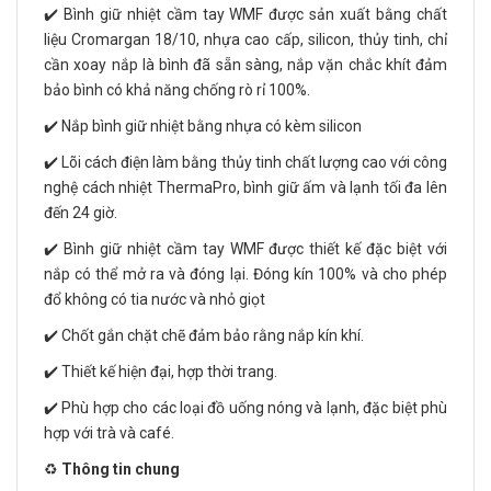
✔️ Bình giữ nhiệt cầm tay WMF được sản xuất bằng chất
liệu Cromargan 18/10, nhựa cao cấp, silicon, thủy tinh, chỉ
cần xoay nắp là bình đã sẵn sàng, nắp vặn chắc khít đảm
bảo bình có khả năng chống rò rỉ 100%.
✔️ Nắp bình giữ nhiệt bằng nhựa có kèm silicon
✔️ Lõi cách điện làm bằng thủy tinh chất lượng cao với công
nghệ cách nhiệt ThermaPro, bình giữ ấm và lạnh tối đa lên
đến 24 giờ.
✔️ Bình giữ nhiệt cầm tay WMF được thiết kế đặc biệt với
nắp có thể mở ra và đóng lại. Đóng kín 100% và cho phép
đổ không có tia nước và nhỏ giọt
✔️ Chốt gắn chặt chẽ đảm bảo rằng nắp kín khí.
✔️ Thiết kế hiện đại, hợp thời trang.
✔️ Phù hợp cho các loại đồ uống nóng và lạnh, đặc biệt phù
hợp với trà và café.
♻️
Thông tin chung