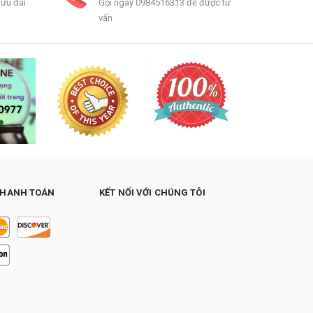
 ưu đãi
Gọi ngay 0984516313 để được tư
vấn
THANH TOÁN
KẾT NỐI VỚI CHÚNG TÔI