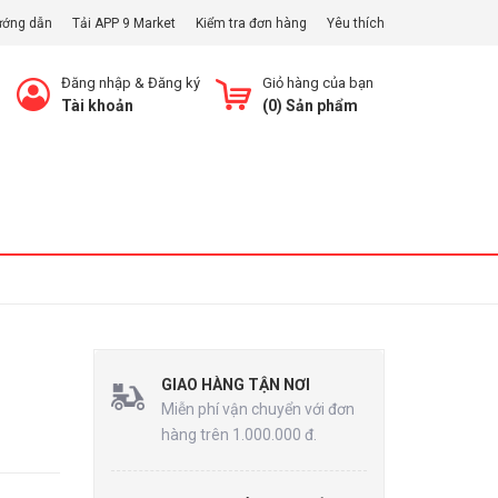
ướng dẫn
Tải APP 9 Market
Kiểm tra đơn hàng
Yêu thích
Đăng nhập
&
Đăng ký
Giỏ hàng của bạn
Tài khoản
(
0
) Sản phẩm
Xem Giỏ
GIAO HÀNG TẬN NƠI
Miễn phí vận chuyển với đơn
hàng trên 1.000.000 đ.