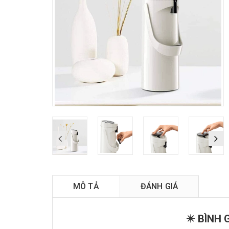
MÔ TẢ
ĐÁNH GIÁ
✴️ BÌNH 