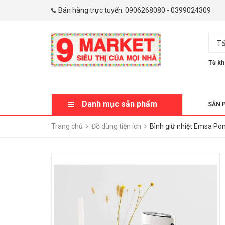
Bán hàng trực tuyến:
0906268080
-
0399024309
Tấ
Từ kh
Danh mục sản phẩm
SẢN 
Trang chủ
Đồ dùng tiện ích
Bình giữ nhiệt Emsa Pon