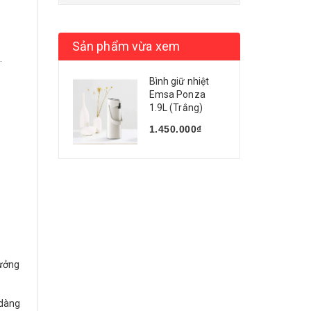
Sản phẩm vừa xem
.
Bình giữ nhiệt
Emsa Ponza
1.9L (Trắng)
1.450.000₫
tưởng
 dàng