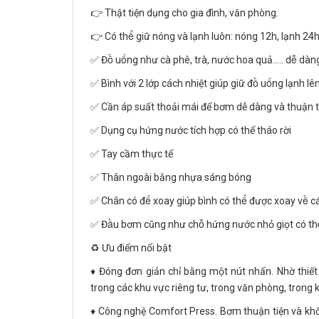
👉 Thật tiện dụng cho gia đình, văn phòng.
👉 Có thể giữ nóng và lạnh luôn: nóng 12h, lạnh 24
✅ Đồ uống như cà phê, trà, nước hoa quả….. dễ dàng 
✅ Bình với 2 lớp cách nhiệt giúp giữ đồ uống lạnh le
✅ Cần áp suất thoải mái để bơm dễ dàng và thuận t
✅ Dụng cụ hứng nước tích hợp có thể tháo rời
✅ Tay cầm thực tế
✅ Thân ngoài bằng nhựa sáng bóng
✅ Chân có đế xoay giúp bình có thể được xoay về c
✅ Đầu bơm cũng như chỗ hứng nước nhỏ giọt có thể 
♻️ Ưu điểm nổi bật
♦️ Đóng đơn giản chỉ bằng một nút nhấn. Nhờ thiết 
trong các khu vực riêng tư, trong văn phòng, trong 
♦️ Công nghệ Comfort Press. Bơm thuận tiện và khố