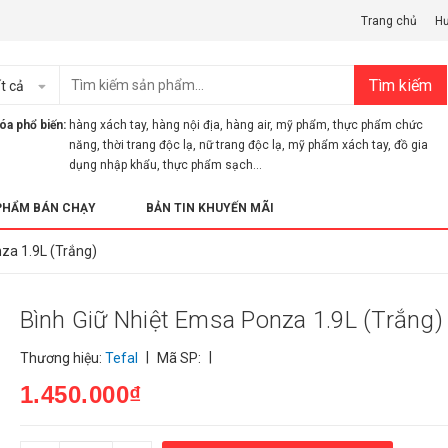
Trang chủ
H
Tìm kiếm
t cả
óa phổ biến:
hàng xách tay
,
hàng nội địa
,
hàng air
,
mỹ phẩm
,
thực phẩm chức
năng
,
thời trang độc lạ
,
nữ trang độc lạ
,
mỹ phẩm xách tay
,
đồ gia
dụng nhập khẩu
,
thực phẩm sạch...
PHẨM BÁN CHẠY
BẢN TIN KHUYẾN MÃI
za 1.9L (Trắng)
Bình Giữ Nhiệt Emsa Ponza 1.9L (Trắng)
|
|
Thương hiệu:
Tefal
Mã SP:
1.450.000₫