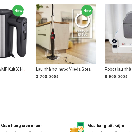
New
New
Máy đánh trứng WMF Kult X Handmixer Edition
Lau nhà hơi nước Vileda Steam PLUS XXL
3.700.000₫
8.900.000₫
Mua ngay
Mua ngay
Giao hàng siêu nhanh
Mua hàng tiết kiệm