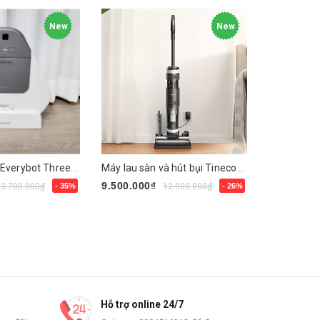
New
New
Robot lau nhà Everybot Three-Spin EVO TS400
Máy lau sàn và hút bụi Tineco Floor One S3
9.500.000₫
5.500.000
13.700.000₫
- 35%
12.900.000₫
- 26%
Mua ngay
Mua ngay
Hỗ trợ online 24/7