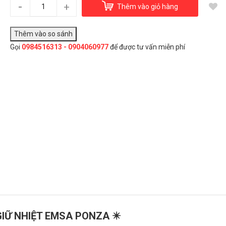
-
Bình giữ nhiệt Emsa Ponza 1.9L (Trắng)
+
Thêm vào giỏ hàng
1.450.000₫
Gọi
0984516313 - 0904060977
để được tư vấn miễn phí
Đây là giải pháp trải nghiệm phát triển bởi EGANY
Chọn Mua
GIỮ NHIỆT EMSA PONZA ✴️