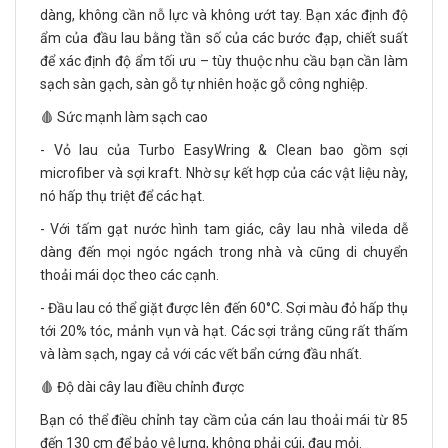
dàng, không cần nỗ lực và không ướt tay. Bạn xác định độ
ẩm của đầu lau bằng tần số của các bước đạp, chiết suất
để xác định độ ẩm tối ưu – tùy thuộc nhu cầu bạn cần làm
sạch sàn gạch, sàn gỗ tự nhiên hoặc gỗ công nghiệp.
🩸 Sức mạnh làm sạch cao
- Vỏ lau của Turbo EasyWring & Clean bao gồm sợi
microfiber và sợi kraft. Nhờ sự kết hợp của các vật liệu này,
nó hấp thụ triệt để các hạt.
- Với tấm gạt nước hình tam giác, cây lau nhà vileda dễ
dàng đến mọi ngóc ngách trong nhà và cũng di chuyển
thoải mái dọc theo các cạnh.
- Đầu lau có thể giặt được lên đến 60°C. Sợi màu đỏ hấp thụ
tới 20% tóc, mảnh vụn và hạt. Các sợi trắng cũng rất thấm
và làm sạch, ngay cả với các vết bẩn cứng đầu nhất.
🩸 Độ dài cây lau điều chỉnh được
Bạn có thể điều chỉnh tay cầm của cán lau thoải mái từ 85
đến 130 cm để bảo vệ lưng, không phải cúi, đau mỏi.