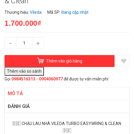
& Clean
Thương hiệu:
Vileda
Mã SP:
Đang cập nhật
1.700.000₫
-
+
Thêm vào giỏ hàng
Gọi
0984516313 - 0904060977
để được tư vấn miễn phí
MÔ TẢ
ĐÁNH GIÁ
🇩🇪 CHẬU LAU NHÀ VILEDA TURBO EASYWRING & CLEAN
🇩🇪