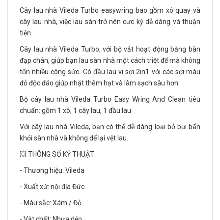
Cây lau nhà Vileda Turbo easywring bao gồm xô quay và
cây lau nhà, việc lau sàn trở nên cực kỳ dễ dàng và thuận
tiện.
Cây lau nhà Vileda Turbo, với bộ vắt hoạt động bằng bàn
đạp chân, giúp bạn lau sàn nhà một cách triệt để mà không
tốn nhiều công sức. Có đầu lau vi sợi 2in1 với các sợi màu
đỏ độc đáo giúp nhặt thêm hạt và làm sạch sâu hơn.
Bộ cây lau nhà Vileda Turbo Easy Wring And Clean tiêu
chuẩn: gồm 1 xô, 1 cây lau, 1 đầu lau
Với cây lau nhà Vileda, bạn có thể dễ dàng loại bỏ bụi bẩn
khỏi sàn nhà và không để lại vệt lau.
💥 THÔNG SỐ KỸ THUẬT
- Thương hiệu: Vileda
- Xuất xứ: nội địa Đức
- Màu sắc: Xám / Đỏ
- Vật chất: Nhựa dẻo