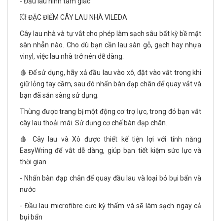
- Đầu lau hình tam giác
💥 ĐẶC ĐIỂM CÂY LAU NHÀ VILEDA
Cây lau nhà và tự vắt cho phép làm sạch sâu bất kỳ bề mặt
sàn nhẵn nào. Cho dù bạn cần lau sàn gỗ, gạch hay nhựa
vinyl, việc lau nhà trở nên dễ dàng.
🩸 Để sử dụng, hãy xả đầu lau vào xô, đặt vào vắt trong khi
giữ lỏng tay cầm, sau đó nhấn bàn đạp chân để quay vắt và
bạn đã sẵn sàng sử dụng.
Thùng được trang bị một động cơ trợ lực, trong đó bạn vắt
cây lau thoải mái. Sử dụng cơ chế bàn đạp chân.
🩸 Cây lau và Xô được thiết kế tiện lợi với tính năng
EasyWring để vắt dễ dàng, giúp bạn tiết kiệm sức lực và
thời gian
- Nhấn bàn đạp chân để quay đầu lau và loại bỏ bụi bẩn và
nước
- Đầu lau microfibre cực kỳ thấm và sẽ làm sạch ngay cả
bụi bẩn