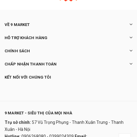
VỀ 9 MARKET
HỖ TRỢ KHÁCH HÀNG
CHÍNH SÁCH
CHẤP NHẬN THANH TOÁN
KẾT NỐI VỚI CHÚNG TÔI
9 MARKET - SIÊU THỊ CỦA MỌI NHÀ
Trụ sở chính:
57 Vũ Trọng Phụng - Thanh Xuân Trung - Thanh
Chậu lau nhà Vileda Turbo EasyWring &
Xuân - Hà Nội
Clean
Hotline:
0906268080 - 0399024309
Email: