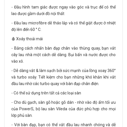
- Đầu hình tam giác được ngay vào góc và trục để có thể
lao được gầm dưới đồ nội thất
- Đầu lau microfibre dễ tháo lắp và có thể giặt được ở nhiệt
độ lên đến 60 ° C.
🩸 Xoáy thoải mái
- Bằng cách nhấn bàn đạp chân vào thùng quay, bạn vắt
cây lau nhà một cách dễ dàng. Bụi bẩn và nước được cho
vào xô.
- Dễ dàng vắt & làm sạch bởi sức mạnh của lồng xoay 360°
và turbo xoáy. Tiết kiệm cho bạn những khó khăn khi vắt
đầu lau nhờ các turbo quay với bàn đạp chân điện.
- Có thể sử dụng trên tất cả các loại sàn
- Cho dù gạch, sàn gỗ hoặc gỗ dán - nhờ vào độ ẩm tối ưu
của PowerS, bộ lau sàn Vileda của đức phù hợp cho mọi
lớp phủ sàn.
- Với bàn đạp, bạn có thể vắt đầu lau nhanh chóng và dễ