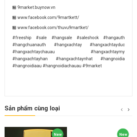
🏪 9market.buynow.vn
🏪 www.facebook.com/9martkett/
🏪 www.facebook.com/thuvu9martket/
#freeship #sale #hangsale #saleshock #hangauth
#hangchuanauth #hangxachtay #hangxachtayduc
#hangxachtaychauau #hangxachtaymy
#hangxachtayhan #hangxachtaynhat #hangnoidia
#hangnoidiaau #hangnoidiachauau #9market
Sản phẩm cùng loại
New
New