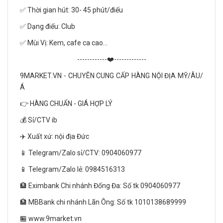
✅ Thời gian hút: 30- 45 phút/điếu
✅ Dạng điếu: Club
✅ Mùi Vị: Kem, cafe ca cao…
------------❤️-------------
9MARKET.VN - CHUYÊN CUNG CẤP HÀNG NỘI ĐỊA MỸ/ÂU/
Á
👉 HÀNG CHUẨN - GIÁ HỢP LÝ
💰 Sỉ/CTV ib
✈️ Xuất xứ: nội địa Đức
📱 Telegram/Zalo sỉ/CTV: 0904060977
📱 Telegram/Zalo lẻ: 0984516313
🏦 Eximbank Chi nhánh Đống Đa: Số tk 0904060977
🏦 MBBank chi nhánh Lãn Ông: Số tk 1010138689999
🏪 www.9market.vn