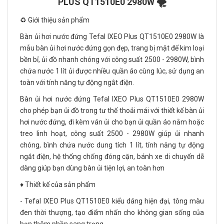
PLUS QT1510E0 2980W 🌪️
♻️ Giới thiệu sản phẩm
Bàn ủi hơi nước đứng Tefal IXEO Plus QT1510E0 2980W là
mẫu bàn ủi hơi nước đứng gọn đẹp, trang bị mặt đế kim loại
bền bỉ, ủi đồ nhanh chóng với công suất 2500 - 2980W, bình
chứa nước 1 lít ủi được nhiều quần áo cùng lúc, sử dụng an
toàn với tính năng tự động ngắt điện.
Bàn ủi hơi nước đứng Tefal IXEO Plus QT1510E0 2980W
cho phép bạn ủi đồ trong tư thế thoải mái với thiết kế bàn ủi
hơi nước đứng, đi kèm ván ủi cho bạn ủi quần áo nằm hoặc
treo linh hoạt, công suất 2500 - 2980W giúp ủi nhanh
chóng, bình chứa nước dung tích 1 lít, tính năng tự động
ngắt điện, hệ thống chống đóng cặn, bánh xe di chuyển dễ
dàng giúp bạn dùng bàn ủi tiện lợi, an toàn hơn
♦️ Thiết kế của sản phẩm
- Tefal IXEO Plus QT1510E0 kiểu dáng hiện đại, tông màu
đen thời thượng, tạo điểm nhấn cho không gian sống của