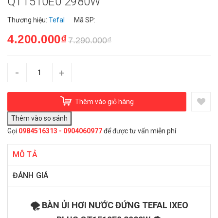
QT1510E0 2980W
Thương hiệu:
Tefal
Mã SP:
4.200.000₫
7.290.000₫
-
+
Thêm vào giỏ hàng
Gọi
0984516313 - 0904060977
để được tư vấn miễn phí
MÔ TẢ
ĐÁNH GIÁ
🌪️ BÀN ỦI HƠI NƯỚC ĐỨNG TEFAL IXEO