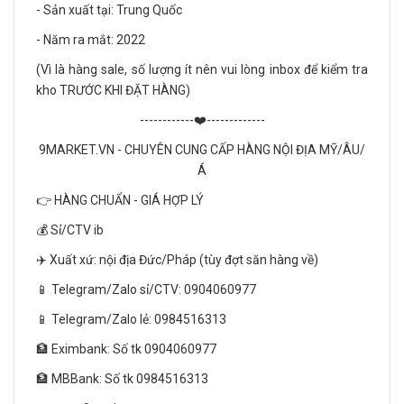
- Sản xuất tại: Trung Quốc
- Năm ra mắt: 2022
(Vì là hàng sale, số lượng ít nên vui lòng inbox để kiểm tra
kho TRƯỚC KHI ĐẶT HÀNG)
------------❤️-------------
9MARKET.VN - CHUYÊN CUNG CẤP HÀNG NỘI ĐỊA MỸ/ÂU/
Á
👉 HÀNG CHUẨN - GIÁ HỢP LÝ
💰 Sỉ/CTV ib
✈️ Xuất xứ: nội địa Đức/Pháp (tùy đợt săn hàng về)
📱 Telegram/Zalo sỉ/CTV: 0904060977
📱 Telegram/Zalo lẻ: 0984516313
🏦 Eximbank: Số tk 0904060977
🏦 MBBank: Số tk 0984516313