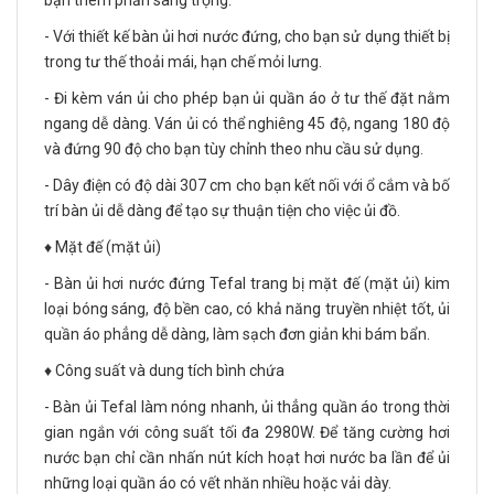
bạn thêm phần sang trọng.
- Với thiết kế bàn ủi hơi nước đứng, cho bạn sử dụng thiết bị
trong tư thế thoải mái, hạn chế mỏi lưng.
- Đi kèm ván ủi cho phép bạn ủi quần áo ở tư thế đặt nằm
ngang dễ dàng. Ván ủi có thể nghiêng 45 độ, ngang 180 độ
và đứng 90 độ cho bạn tùy chỉnh theo nhu cầu sử dụng.
- Dây điện có độ dài 307 cm cho bạn kết nối với ổ cắm và bố
trí bàn ủi dễ dàng để tạo sự thuận tiện cho việc ủi đồ.
♦️ Mặt đế (mặt ủi)
- Bàn ủi hơi nước đứng Tefal trang bị mặt đế (mặt ủi) kim
loại bóng sáng, độ bền cao, có khả năng truyền nhiệt tốt, ủi
quần áo phẳng dễ dàng, làm sạch đơn giản khi bám bẩn.
♦️ Công suất và dung tích bình chứa
- Bàn ủi Tefal làm nóng nhanh, ủi thẳng quần áo trong thời
gian ngắn với công suất tối đa 2980W. Để tăng cường hơi
nước bạn chỉ cần nhấn nút kích hoạt hơi nước ba lần để ủi
những loại quần áo có vết nhăn nhiều hoặc vải dày.