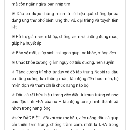
mà còn ngăn ngừa loạn nhịp tim
✳ Dầu cá được chứng minh là có hiệu quả chống lại ba
dạng ung thư phổ biến: ung thư vú, đại tràng và tuyến tiền
liệt
✳ Hỗ trợ giảm viêm khớp, chống viêm và chống đông máu,
giúp hạ huyết áp
✳ Bảo vệ mắt, giúp sinh collagen giúp tóc khỏe, móng đẹp
✳ Chắc khỏe xương, giảm nguy cơ tiểu đường, hen suyễn
✳ Tăng cường trí nhớ, tư duy và độ tập trung. Ngoài ra, dầu
cá tăng cường lưu thông máu, tác động đến hóc-môn, hệ
miễn dịch và thậm chí là chức năng não bộ
✳ Dầu cá rất hữu hiệu trong việc điều trị mụn trứng cá nhờ
các đặc tính EPA của nó – tác động tới sự hình thành bã
nhờn trong nang lông
✳✅❤ ĐẶC BIỆT : đối với các mẹ bầu, viên uống dầu cá giúp
cải thiện tâm trạng, chống trầm cảm, nhất là DHA trong