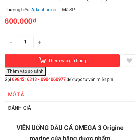
Thương hiệu:
Arkopharma
Mã SP:
600.000₫
-
+
Thêm vào giỏ hàng
Gọi
0984516313 - 0904060977
để được tư vấn miễn phí
MÔ TẢ
ĐÁNH GIÁ
VIÊN UỐNG DẦU CÁ OMEGA 3 Origine
marine của hãng dược phẩm