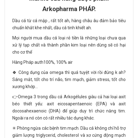
Arkopharma PHÁP.
Dầu cá từ cá mập , rất tốt ah, hàng châu âu đảm bảo tiêu
chuẩn khắt khe nhất, dầu cá tinh khiết ah.
Mọi người mua dầu cá loại rẻ tiền là những loại chưa qua
xử lý tạp chất và thành phần kim loại nên dùng sẽ có hại
cho cơ thể
Hàng Pháp auth100%, 100% air
🍀 Công dụng của omega thì quá tuyệt vời rồi đúng k ah?
Sáng mắt, tốt cho trí não, tim mạch, giảm stress, tốt cho
xương khớp...
👉Omega 3 trong dầu cá Arkogélules giàu cả hai loại axit
béo thiết yếu: axit eicosapentaenoic (EPA) và axit
docosahexaenoic (DHA) để giúp duy trì chức năng tim.
Ngoài ra nó còn có rất nhiều tác dụng khác.
✳ Phòng ngừa các bệnh tim mạch. Dầu cá không chỉ hỗ trợ
giảm lượng triglycerid, cholesterol và xơ cứng động mạch