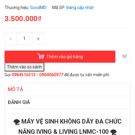
Thương hiệu:
GoodMD
Mã SP:
Đang cập nhật
3.500.000₫
-
+
Thêm vào giỏ hàng
Gọi
0984516313 - 0904060977
để được tư vấn miễn phí
MÔ TẢ
ĐÁNH GIÁ
🌪️ MÁY VỆ SINH KHÔNG DÂY ĐA CHỨC
NĂNG IVING & LIVING LNMC-100 🌪️