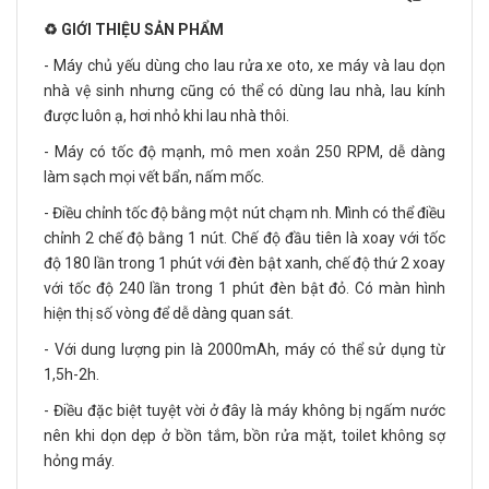
♻️ GIỚI THIỆU SẢN PHẨM
- Máy chủ yếu dùng cho lau rửa xe oto, xe máy và lau dọn
nhà vệ sinh nhưng cũng có thể có dùng lau nhà, lau kính
được luôn ạ, hơi nhỏ khi lau nhà thôi.
- Máy có tốc độ mạnh, mô men xoắn 250 RPM, dễ dàng
làm sạch mọi vết bẩn, nấm mốc.
- Điều chỉnh tốc độ bằng một nút chạm nh. Mình có thể điều
chỉnh 2 chế độ bằng 1 nút. Chế độ đầu tiên là xoay với tốc
độ 180 lần trong 1 phút với đèn bật xanh, chế độ thứ 2 xoay
với tốc độ 240 lần trong 1 phút đèn bật đỏ. Có màn hình
hiện thị số vòng để dễ dàng quan sát.
- Với dung lượng pin là 2000mAh, máy có thể sử dụng từ
1,5h-2h.
- Điều đặc biệt tuyệt vời ở đây là máy không bị ngấm nước
nên khi dọn dẹp ở bồn tắm, bồn rửa mặt, toilet không sợ
hỏng máy.