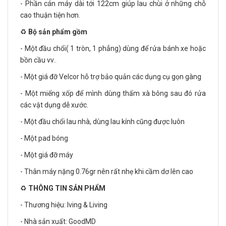
- Phần cán máy dài tới 122cm giúp lau chùi ở những chỗ
cao thuận tiện hơn.
♻️
Bộ sản phẩm gồm
- Một đầu chổi( 1 tròn, 1 phẳng) dùng để rửa bánh xe hoặc
bồn cầu vv..
- Một giá đỡ Velcor hỗ trợ bảo quản các dụng cụ gọn gàng
- Một miếng xốp để mình dùng thấm xà bông sau đó rửa
các vật dụng dễ xước.
- Một đầu chổi lau nhà, dùng lau kính cũng được luôn
- Một pad bóng
- Một giá đỡ máy
- Thân máy nặng 0.76gr nên rất nhẹ khi cầm dơ lên cao
♻️
THÔNG TIN SẢN PHẨM
- Thương hiệu: Iving & Living
- Nhà sản xuất: GoodMD