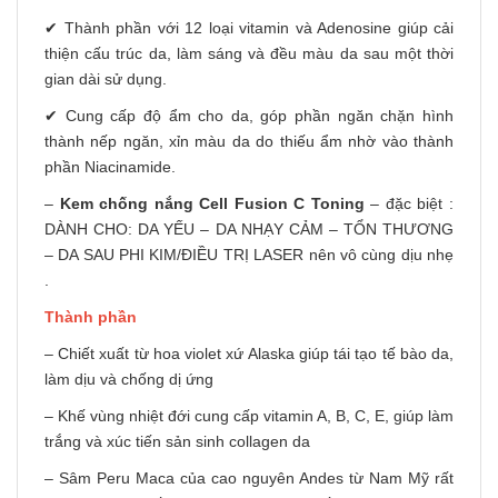
✔ Thành phần với 12 loại vitamin và Adenosine giúp cải
thiện cấu trúc da, làm sáng và đều màu da sau một thời
gian dài sử dụng.
✔ Cung cấp độ ẩm cho da, góp phần ngăn chặn hình
thành nếp ngăn, xỉn màu da do thiếu ẩm nhờ vào thành
phần Niacinamide.
–
Kem chống nắng Cell Fusion C Toning
– đặc biệt :
DÀNH CHO: DA YẾU – DA NHẠY CẢM – TỔN THƯƠNG
– DA SAU PHI KIM/ĐIỀU TRỊ LASER nên vô cùng dịu nhẹ
.
Thành phần
– Chiết xuất từ hoa violet xứ Alaska giúp tái tạo tế bào da,
làm dịu và chống dị ứng
– Khế vùng nhiệt đới cung cấp vitamin A, B, C, E, giúp làm
trắng và xúc tiến sản sinh collagen da
– Sâm Peru Maca của cao nguyên Andes từ Nam Mỹ rất