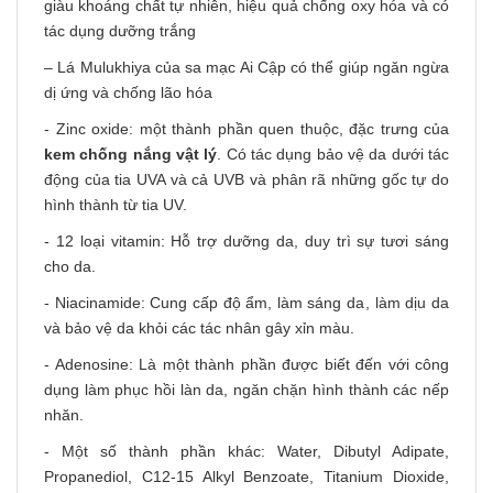
giàu khoáng chất tự nhiên, hiệu quả chống oxy hóa và có
tác dụng dưỡng trắng
– Lá Mulukhiya của sa mạc Ai Cập có thể giúp ngăn ngừa
dị ứng và chống lão hóa
- Zinc oxide: một thành phần quen thuộc, đặc trưng của
kem chống nắng vật lý
. Có tác dụng bảo vệ da dưới tác
động của tia UVA và cả UVB và phân rã những gốc tự do
hình thành từ tia UV.
- 12 loại vitamin: Hỗ trợ dưỡng da, duy trì sự tươi sáng
cho da.
- Niacinamide: Cung cấp độ ẩm, làm sáng da
, làm dịu da
và bảo vệ da khỏi các tác nhân gây xỉn màu.
- Adenosine: Là một thành phần được biết đến với công
dụng làm phục hồi làn da, ngăn chặn hình thành các nếp
nhăn.
- Một số thành phần khác: Water, Dibutyl Adipate,
Propanediol, C12-15 Alkyl Benzoate, Titanium Dioxide,