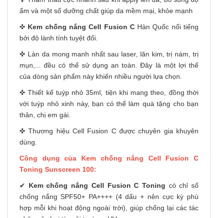
ẩm và một số dưỡng chất giúp da mềm mại, khỏe mạnh
✜
Kem chống nắng Cell Fusion C
Hàn Quốc nổi tiếng
bởi độ lành tính tuyệt đối.
✜ Làn da mong manh nhất sau laser, lăn kim, trị nám, trị
mụn,... đều có thể sử dụng an toàn. Đây là một lợi thế
của dòng sản phẩm này khiến nhiều người lựa chọn.
✜ Thiết kế tuýp nhỏ 35ml, tiện khi mang theo, đồng thời
với tuýp nhỏ xinh này, bạn có thể làm quà tặng cho bạn
thân, chị em gái.
✜ Thương hiệu Cell Fusion C được chuyên gia khuyên
dùng.
Công dụng của Kem chống nắng Cell Fusion C
Toning Sunscreen 100:
✔
Kem chống nắng Cell Fusion C Toning
có chỉ số
chống nắng SPF50+ PA++++ (4 dấu + nên cực kỳ phù
hợp mỗi khi hoạt động ngoài trời), giúp chống lại các tác