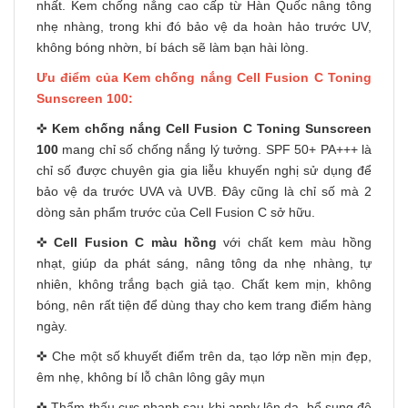
nhất. Kem chống nắng cao cấp từ Hàn Quốc nâng tông
nhẹ nhàng, trong khi đó bảo vệ da hoàn hảo trước UV,
không bóng nhờn, bí bách sẽ làm bạn hài lòng.
Ưu điểm của Kem chống nắng Cell Fusion C Toning
Sunscreen 100:
✜
Kem chống nắng Cell Fusion C Toning Sunscreen
100
mang chỉ số chống nắng lý tưởng. SPF 50+ PA+++ là
chỉ số được chuyên gia gia liễu khuyến nghị sử dụng để
bảo vệ da trước UVA và UVB. Đây cũng là chỉ số mà 2
dòng sản phẩm trước của Cell Fusion C sở hữu.
✜
Cell Fusion C màu hồng
với chất kem màu hồng
nhạt, giúp da phát sáng, nâng tông da nhẹ nhàng, tự
nhiên, không trắng bạch giả tạo. Chất kem mịn, không
bóng, nên rất tiện để dùng thay cho kem trang điểm hàng
ngày.
✜ Che một số khuyết điểm trên da, tạo lớp nền mịn đẹp,
êm nhẹ, không bí lỗ chân lông gây mụn
✜ Thẩm thấu cực nhanh sau khi apply lên da, bổ sung độ