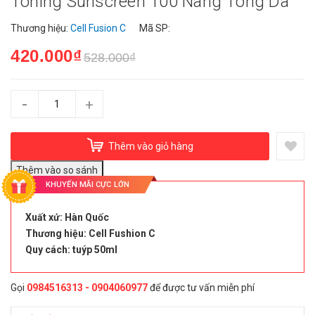
Toning Sunscreen 100 Nâng Tông Da
Thương hiệu:
Cell Fusion C
Mã SP:
420.000₫
528.000₫
-
+
Thêm vào giỏ hàng
KHUYẾN MÃI CỰC LỚN
Xuất xứ: Hàn Quốc
Thương hiệu: Cell Fushion C
Quy cách: tuýp 50ml
Gọi
0984516313 - 0904060977
để được tư vấn miễn phí