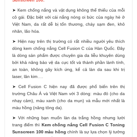
Sunscreen 100:
➤ Kem chống nắng và vật dụng không thể thiếu của mỗi
cô gái. Đặc biệt với cái nắng nóng oi bức của ngày hè ở
Việt Nam, da rất dễ bị tổn thương, cháy sạm đen, khô
nhăn, lão hóa.
➤ Hiện nay trên thị trường có rất nhiều người yêu thích
dòng kem chống nắng Cell Fusion C của Hàn Quốc. Đây
là dòng sản phẩm được chuyên gia da liễu khuyên dùng
bởi khả năng bảo vệ da cực tốt và thành phần lành tính,
an toàn, không gây kích ứng, kể cả làn da sau khi trị
laser, lăn kim….
➤ Cell Fusion C hiện nay đã được phổ biến trên thị
trường Châu Á và Việt Nam với 3 dòng: màu đỏ (cho da
nhạy cảm), màu xanh (cho da mụn) và mẫu mới nhất là
màu hồng (nâng tông da).
➤ Với những bạn muốn làn da trắng hồng nhưng lười
trang điểm thì
Kem chống nắng Cell Fusion C Toning
Sunscreen 100 màu hồng
chính là sự lựa chọn lý tưởng