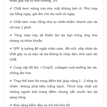
nhân gây hại từ môi trường, UV.
✔ Chất kem mỏng mịn,nhẹ mặt không bớt rít. Phù hợp
xài hằng ngày, giữ ẩm cho da suốt cả ngày.
✔ Chất kem màu hồng nhẹ tự nhiên,thấm nhanh vào da
chỉ sau 1 phút.
✔ Tông màu này sẽ khiến làn da bạn trông ửng nhẹ
nhàng và khỏe khoắn
✔ SPF lý tưởng để ngăn chặn nám, đồi mồi, nếp nhăn do
UVA gây ra và bảo vệ da không bị cháy đen, khô sạm do
UVB.
✔ Cung cấp độ ẩm + Coq10, collagen nuôi dưỡng làn da,
chống lão hóa
✔ Thay thế kem lót trang điểm bởi giúp nâng 1 - 2 tông tự
nhiên, không phải kiểu trắng bạch. Thích hợp nhất với
những người lười trang điểm nhưng vẫn muốn làn da
sáng hồng.
✔ Khả năng kiềm dầu và mồ hôi khá tốt.