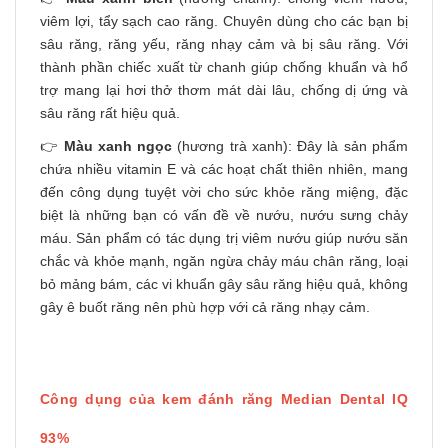
viêm lợi, tẩy sạch cao răng. Chuyên dùng cho các bạn bị
sâu răng, răng yếu, răng nhạy cảm và bị sâu răng. Với
thành phần chiếc xuất từ chanh giúp chống khuẩn và hổ
trợ mang lại hơi thở thơm mát dài lâu, chống dị ứng và
sâu răng rất hiệu quả.
👉
Màu xanh ngọc
(hương trà xanh): Đây là sản phẩm
chứa nhiều vitamin E và các hoạt chất thiên nhiên, mang
đến công dụng tuyệt vời cho sức khỏe răng miệng, đặc
biệt là những bạn có vấn đề về nướu, nướu sưng chảy
máu. Sản phẩm có tác dụng trị viêm nướu giúp nướu săn
chắc và khỏe mạnh, ngăn ngừa chảy máu chân răng, loại
bỏ mảng bám, các vi khuẩn gây sâu răng hiệu quả, không
gây ê buốt răng nên phù hợp với cả răng nhạy cảm.
Công dụng của kem đánh răng Median Dental IQ
93%