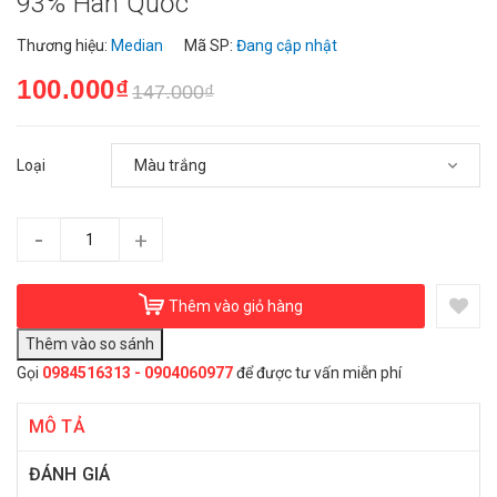
93% Hàn Quốc
Thương hiệu:
Median
Mã SP:
Đang cập nhật
100.000₫
147.000₫
Loại
-
+
Thêm vào giỏ hàng
Gọi
0984516313 - 0904060977
để được tư vấn miễn phí
MÔ TẢ
ĐÁNH GIÁ