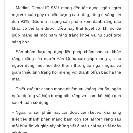
– Median Dental IQ 93% mang đến tác dụng ngăn ngừa
mọi vi khuẩn gây ra hiện tượng cao răng, răng ô vàng lên
đến 93%, điều mà ít dòng sản phẩm kem đánh răng nào
khác có thể làm được. Điều này thật tuyệt vời khi nó đã
giúp mang lại một hàm răng trắng khỏe và nụ cười tươi
sáng hơn.
– Sản phẩm được áp dụng liệu pháp chăm sóc sức khỏe
răng miệng của người Hàn Quốc xưa giúp mang lại cho
người dùng một hơi thở thơm tho, giúp ngăn ngừa và
giảm thiểu tình trạng hôi miệng với thành phần bạc hà the
mát.
– Chiết xuất từ chanh mang nhiệm vụ kháng khuẩn, ngăn
ngừa dị ứng và hiện tượng sâu răng với cam kết hiệu quả
sau 4 tuần sử dụng.
– Ngoài ra, sản phẩm này còn được cam kết với khả năng
triệt tiêu thành phần mảng bám còn sót lại trên răng sau
mỗi bữa ăn và giúp tẩy những vết ố màu chỉ sau vài ngày
sử dụng.