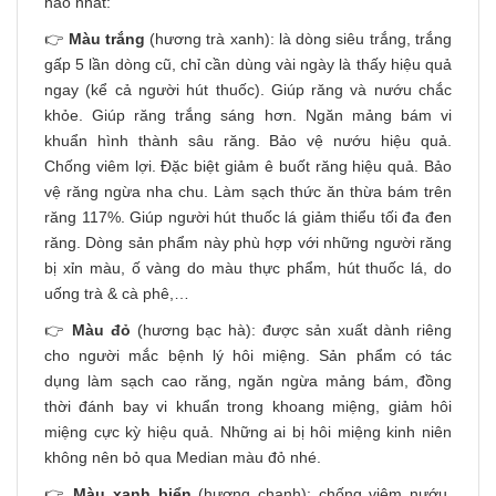
hảo nhất:
👉
Màu trắng
(hương trà xanh): là dòng siêu trắng, trắng
gấp 5 lần dòng cũ, chỉ cần dùng vài ngày là thấy hiệu quả
ngay (kể cả người hút thuốc). Giúp răng và nướu chắc
khỏe. Giúp răng trắng sáng hơn. Ngăn mảng bám vi
khuẩn hình thành sâu răng. Bảo vệ nướu hiệu quả.
Chống viêm lợi. Đặc biệt giảm ê buốt răng hiệu quả. Bảo
vệ răng ngừa nha chu. Làm sạch thức ăn thừa bám trên
răng 117%. Giúp người hút thuốc lá giảm thiểu tối đa đen
răng. Dòng sản phẩm này phù hợp với những người răng
bị xỉn màu, ố vàng do màu thực phẩm, hút thuốc lá, do
uống trà & cà phê,…
👉
Màu đỏ
(hương bạc hà): được sản xuất dành riêng
cho người mắc bệnh lý hôi miệng. Sản phẩm có tác
dụng làm sạch cao răng, ngăn ngừa mảng bám, đồng
thời đánh bay vi khuẩn trong khoang miệng, giảm hôi
miệng cực kỳ hiệu quả. Những ai bị hôi miệng kinh niên
không nên bỏ qua Median màu đỏ nhé.
👉
Màu xanh biển
(hương chanh): chống viêm nướu,