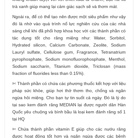
trà xanh giúp mang lại cảm giác sạch sẽ và thơm mát.
Ngoài ra, để có thể tạo nên được một siêu phẩm như vậy
đó là nhờ vào quá trình nổ lực nghiên cứu của các nhà
sáng chế khi đã phối hợp khoa học với các thành phần có
tác dụng tốt cho răng miệng như: Water, Sorbitol,
Hydrated silicon, Calcium Carbonate, Zeolite, Sodium
Lauryl sulfate, Cellulose gum, Fragrance, Tetranatrium
pyrophosphate, Sodium monofluorophosphate, Menthol,
Sodium saccharin, Titanium dioxide, Triclosan (mass
fraction of fluorides less than 0.15%).
✄ Thành phần có chứa các phương thuốc kết hợp với liệu
pháp sức khỏe, giúp hơi thở thơm tho, chống và ngăn
ngừa hôi miệng. Cho bạn tự tin suốt cả ngày. Đó là lý do
tại sao kem đánh răng MEDIAN lại được người dân Hàn
Quốc yêu chuộng và bình bầu là loại kem đánh răng số 1
tại HQ
✄ Chứa thành phần vitamin E giúp cho các nướu răng
được hoạt động tốt hơn và ngăn ngừa được các bệnh