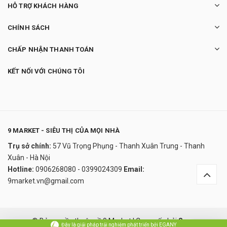
HỖ TRỢ KHÁCH HÀNG
CHÍNH SÁCH
CHẤP NHẬN THANH TOÁN
KẾT NỐI VỚI CHÚNG TÔI
9 MARKET - SIÊU THỊ CỦA MỌI NHÀ
Trụ sở chính:
57 Vũ Trọng Phụng - Thanh Xuân Trung - Thanh
Kem đánh răng Median Dental IQ 93% Hàn
Xuân - Hà Nội
Quốc
Hotline:
0906268080 - 0399024309
Email:
100.000₫
9market.vn@gmail.com
undefined
Đây là giải pháp trải nghiệm phát triển bởi EGANY
© Bản quyền thuộc về 9 Market
|
Cung cấp bởi
Sapo
Đây là giải pháp trải nghiệm phát triển bởi EGANY