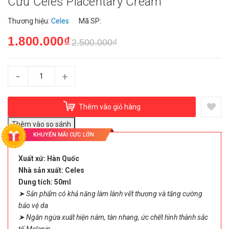
Cừu Celes Placentary Cream
Thương hiệu:
Celes
Mã SP:
1.800.000₫
2.500.000₫
-
+
Thêm vào giỏ hàng
KHUYẾN MÃI CỰC LỚN
Xuất xứ: Hàn Quốc
Nhà sản xuất: Celes
Dung tích: 50ml
➤ Sản phẩm có khả năng làm lành vết thương và tăng cường
bảo vệ da
➤ Ngăn ngừa xuất hiện nám, tàn nhang, ức chết hình thành sắc