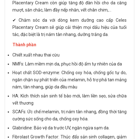
Placentary Cream còn giúp tăng độ đàn hồi cho da căng
mượt, săn chắc, làm đầy nếp nhăn, vết chân chim,...
✔ Chăm sóc da với dòng kem dưỡng cao cấp Celes
Placentary Cream sẽ giúp cải thiện mọi dấu hiệu của tuổi
tác, đặc biệt là trị nám tàn nhang, dưỡng trắng da.
Thành phần
Chiết xuất nhau thai cừu
NMFs: Làm mềm mịn da, phục hồi độ ẩm tự nhiên của da
Hoạt chất SOD-enzyme: Chống oxy hóa, chống gốc tự do,
ngăn chặn sự phát triển của melamin, hỗ trợ phá tan mảng
nám, tàn nhang, giúp da đều màu
HA: Kích thích sản sinh tế bào mới, làm liền sẹo, sửa chữa
vết thương
SCAFs: Ức chế melamin, trị nám tàn nhang, đồng thời tăng
cường sức sống cho da, chống oxy hóa.
Glabridine: Bảo vệ da trước UV, ngăn ngừa sạm da.
Fibrolast Growth Factor: Thúc đẩy sản sinh collagen, giảm