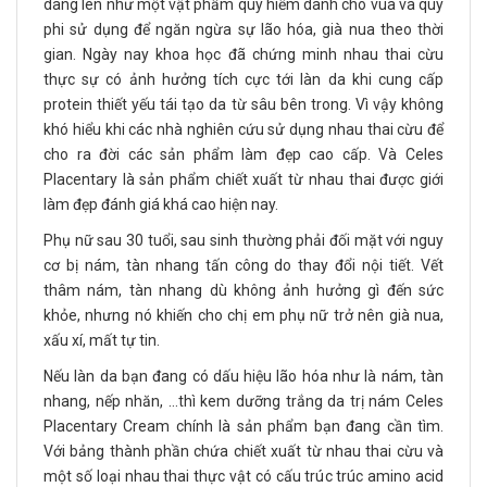
dâng lên như một vật phẩm quý hiếm dành cho vua và quý
phi sử dụng để ngăn ngừa sự lão hóa, già nua theo thời
gian. Ngày nay khoa học đã chứng minh nhau thai cừu
thực sự có ảnh hưởng tích cực tới làn da khi cung cấp
protein thiết yếu tái tạo da từ sâu bên trong. Vì vậy không
khó hiểu khi các nhà nghiên cứu sử dụng nhau thai cừu để
cho ra đời các sản phẩm làm đẹp cao cấp. Và Celes
Placentary là sản phẩm chiết xuất từ nhau thai được giới
làm đẹp đánh giá khá cao hiện nay.
Phụ nữ sau 30 tuổi, sau sinh thường phải đối mặt với nguy
cơ bị nám, tàn nhang tấn công do thay đổi nội tiết. Vết
thâm nám, tàn nhang dù không ảnh hưởng gì đến sức
khỏe, nhưng nó khiến cho chị em phụ nữ trở nên già nua,
xấu xí, mất tự tin.
Nếu làn da bạn đang có dấu hiệu lão hóa như là nám, tàn
nhang, nếp nhăn, …thì kem dưỡng trắng da trị nám Celes
Placentary Cream chính là sản phẩm bạn đang cần tìm.
Với bảng thành phần chứa chiết xuất từ nhau thai cừu và
một số loại nhau thai thực vật có cấu trúc trúc amino acid