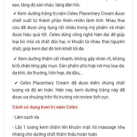
sẹo, tăng độ săn chắc, tăng đàn hồi.
✔ Kem dưỡng trắng trị nám Celes Placentary Cream được
chiết xuất từ thành phần thiên nhiên lành tính. Nhau thai
cừu đã được ứng dụng rất nhiều trong mỹ phẩm và nhận
được hiệu quả tốt. Celes dùng công nghệ hiện đại để giúp
loại bỏ mùi và chất độc hại, vi khuẩn từ nhau thai nguyên
chất, giúp kem đạt độ tinh khiết tối đa.
✔ Kem dưỡng thấm rất nhanh, không gây nhờn rít, không
bí lỗ chân lông gây mụn. Sản phẩm phù hợp với mọi loại da:
da khô, da thường, hỗn hợp, da dầu,...
✔ Celes Placentary Cream đã được kiểm chứng chất
lượng và độ an toàn. Hiện nay, kem dưỡng trắng này đã
được ưa chuộng trên thị trường với review tích cực.
Cách sử dụng kem trị nám Celes
- Làm sạch da
- Lấy 1 lượng kem chấm lên khuôn mặt rồi massage nhẹ
nhàng cho dưỡng chất thẩm thấu hoàn toàn.