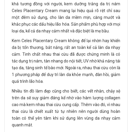
khá tương đồng với người, kem dưỡng trắng da trị nám
Celes Placentary Cream mang lại hiệu quả rõ rệt chỉ sau
một đêm sử dụng, cho làn da mềm mịn, căng mướt và
khắc phục các dấu hiệu lão hóa. Sản phẩm phù hợp với mọi
loại da, kể cả da nhạy cảm nhất và đặc biệt là mẹ bầu.
Kem Celes Placentary Cream không để lại nhờn hay khiến
da bị tổn thương, bắt nắng, rất an toàn kể cả làn da nhạy
cảm. Tinh chất nhau thai cừu đã được chứng minh là có
tác dụng trị nám, tàn nhang do nội tiết, UV nhờ khả năng tái
tạo da, tăng sinh tế bào mới. Ngoài ra, nhau thai cừu còn là
1 phương pháp để duy trì làn da khỏe mạnh, đàn hồi, giảm
quá trình lão hóa.
Nhiều tín đồ làm đẹp cũng cho biết, các vết nhăn, chảy xệ
trên da sẽ suy giảm đáng kể nhờ vào hàm lượng collagen
cao mà kem nhau thai cừu cung cấp. Thêm vào đó, vì nhau
thai cừu là chiết xuất từ tự nhiên nên người dùng hoàn
toàn có thể yên tâm khi sử dụng lên vùng da nhạy cảm
quanh mắt.